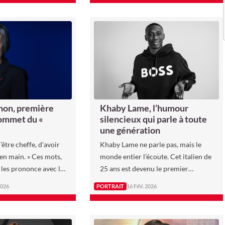
ns avec les plus
s, se poursuit auprès
et, maison de
torique fondée en
rprétée en 2017 avec
ire revivre un savoir-
n.
hon, première
Khaby Lame, l’humour
ommet du «
silencieux qui parle à toute
une génération
d’être cheffe, d’avoir
Khaby Lame ne parle pas, mais le
 en main. » Ces mots,
monde entier l’écoute. Cet italien de
 les prononce avec la
25 ans est devenu le premier
tion qui a guidé
TikToker au monde à dépasser les
2026
PORTRAIT
16 FéV. 2026
e.
100 millions d’abonnés, sans jamais
prononcer un mot.