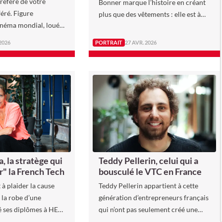
préféré de votre
Bonner marque l’histoire en créant
féré. Figure
plus que des vêtements : elle est à
cinéma mondial, loué
l’origine d’un souffle nouveau dans
s de conteur, adulé
lequel les tissus construisent des
 2026
PORTRAIT
27 AVR. 2026
lité, Park Chan-wook
ponts et racontent des histoires.
ury de la 79e édition
Cannes.
, la stratège qui
Teddy Pellerin, celui qui a
r" la French Tech
bousculé le VTC en France
t à plaider la cause
Teddy Pellerin appartient à cette
 la robe d’une
génération d’entrepreneurs français
é ses diplômes à HEC
qui n’ont pas seulement créé une
e Paris, le manteau
entreprise : ils ont déplacé les lignes