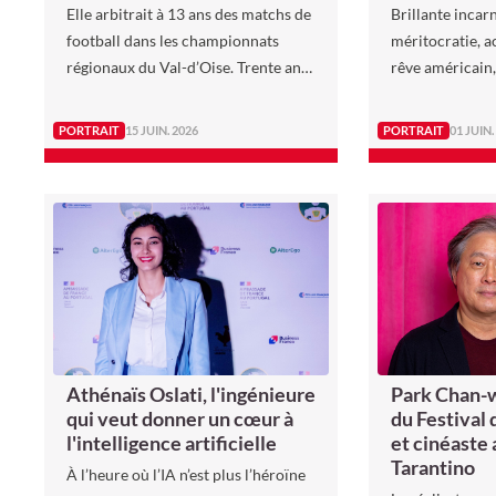
Elle arbitrait à 13 ans des matchs de
Brillante incar
football dans les championnats
méritocratie, 
régionaux du Val-d’Oise. Trente ans
rêve américain,
plus tard, elle se retrouvait au
inédite que fu
centre d’une pelouse qatarienne,
PORTRAIT
15 JUIN. 2026
PORTRAIT
01 JUIN.
regardée par des millions de
personnes, pour diriger Allemagne –
Costa Rica lors de la Coupe du
monde masculine 2022.
Park Chan-w
Athénaïs Oslati, l'ingénieure
du Festival
qui veut donner un cœur à
et cinéaste
l'intelligence artificielle
Tarantino
À l’heure où l’IA n’est plus l’héroïne