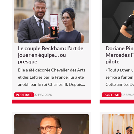
les décombres de l’URSS a bâti deux
empires…
Le couple Beckham : l’art de
Doriane Pin,
jouer en équipe… ou
Mercedes F1
presque
pilote
Elle a été décorée Chevalier des Arts
« Tout gagner », 
et des Lettres par la France, lui a été
se fixe à l’ante
anobli par le roi Charles III. Depuis
Cette année, Do
leur rencontre dans les années 90,
une étape décis
PORTRAIT
09 FéV. 2026
PORTRAIT
02 FéV. 
Victoria et David Beckham ont
carrière en int
construit leur amour en un empire
Mercedes F1 Te
estimé aujourd’hui à plus d’un demi-
de développeme
milliard d’euros.
2026. Surnomm
pour sa vitesse