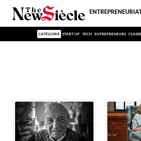
ENTREPRENEURIA
CATÉGORIE
START UP
TECH
ENTREPRENEURS
CLASS