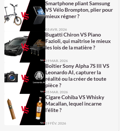
Smartphone pliant Samsung
VS Vélo Brompton, plier pour
mieux régner ?
03 AVR. 2026
Bugatti Chiron VS Piano
Fazioli, qui maîtrise le mieux
les lois de la matière ?
19 MAR. 2026
Boîtier Sony Alpha 7S III VS
Leonardo AI, capturer la
réalité ou la créer de toute
pièce ?
05 MAR. 2026
Cigare Cohiba VS Whisky
Macallan, lequel incarne
l’élite ?
19 FÉV. 2026