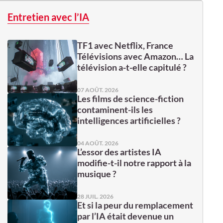
Entretien avec l’IA
TF1 avec Netflix, France
Télévisions avec Amazon… La
télévision a-t-elle capitulé ?
07 AOÛT. 2026
Les films de science-fiction
contaminent-ils les
intelligences artificielles ?
04 AOÛT. 2026
L’essor des artistes IA
modifie-t-il notre rapport à la
musique ?
28 JUIL. 2026
Et si la peur du remplacement
par l’IA était devenue un