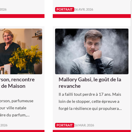
’était pas pour elle.
d’un secteur verrouillé.
 2026
PORTRAIT
06 AVR. 2026
Mallory Gabsi, le goût de la
rson, rencontre
revanche
t de Maison
Il a failli tout perdre à 17 ans. Mais
orson, parfumeuse
loin de le stopper, cette épreuve a
our ville natale
forgé la résilience qui propulsera
mère du parfum,
Mallory Gabsi parmi les chefs les
un signe du destin.
plus prometteurs de sa génération.
 2026
PORTRAIT
16 MAR. 2026
ante carrière, faite