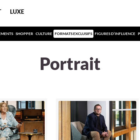
T
LUXE
EMENTS
SHOPPER
CULTURE
FORMATS EXCLUSIFS
FIGURES D’INFLUENCE
Portrait