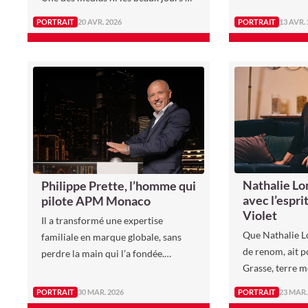
LinkedIn
de l’éloquence n
PORTRAIT
20 AVR. 2026
PORTRAIT
13 AVR.
Nathalie Lo
Philippe Prette, l’homme qui
avec l’espri
pilote APM Monaco
Violet
Il a transformé une expertise
Que Nathalie L
familiale en marque globale, sans
de renom, ait p
perdre la main qui l’a fondée.
Grasse, terre 
Philippe Prette porte l’héritage
résonne comme 
d’Ariane Prette, sa mère, qui initie
PORTRAIT
30 MAR. 2026
PORTRAIT
23 MAR.
Son impressionn
en 1982 une aventure joaillière