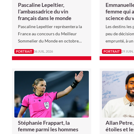
Pascaline Lepeltier,
Emmanuelle 
l’ambassadrice du vin
femme qui a
français dans le monde
science du 
Pascaline Lepeltier représentera la
Les destins les 
France au concours du Meilleur
peu de décision
Sommelier du Monde en octobre
emprunté, à un
2026 à Lisbonne. Déjà classée
Charpentier aur
PORTRAIT
06 JUIL. 2026
PORTRAIT
29 JUIN.
quatrième en 2023, cette
ou même religi
sommelière ligérienne de 44 ans
s’est imposée comme une figure
majeure du vin français à
l’international.
Stéphanie Frappart, la
Allan Petre,
femme parmi les hommes
étoiles et l