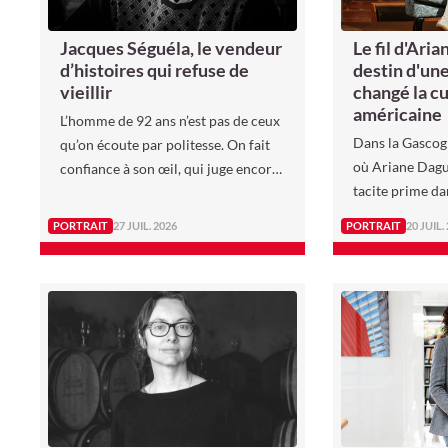
Jacques Séguéla, le vendeur
Le fil d'Aria
d’histoires qui refuse de
destin d'un
vieillir
changé la cu
américaine
L’homme de 92 ans n’est pas de ceux
Dans la Gascog
qu’on écoute par politesse. On fait
où Ariane Dagui
confiance à son œil, qui juge encore,
tacite prime da
s’émeut encore et parie encore. Son
restaurateurs :
instinct est intact, toujours capable
PORTRAIT
27 JUIL. 2026
PORTRAIT
20 JUIL.
transmet de père
de repérer la bonne idée.