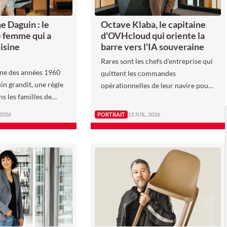
ne Daguin : le
Octave Klaba, le capitaine
e femme qui a
d'OVHcloud qui oriente la
isine
barre vers l'IA souveraine
Rares sont les chefs d’entreprise qui
ne des années 1960
quittent les commandes
n grandit, une règle
opérationnelles de leur navire pour
ns les familles de
mieux y revenir des années plus
 l’auberge se
tard.
 2026
PORTRAIT
13 JUIL. 2026
 en fils.