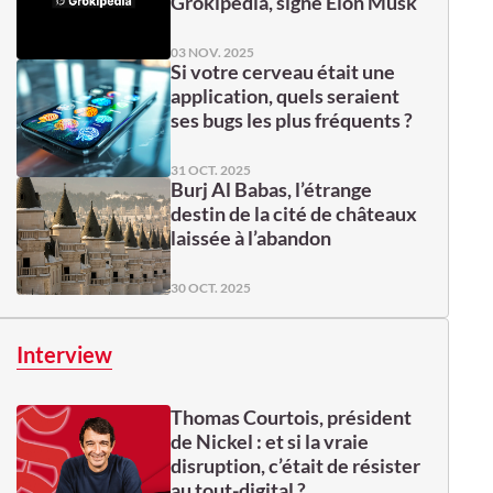
Grokipedia, signé Elon Musk
03 NOV. 2025
Si votre cerveau était une
application, quels seraient
ses bugs les plus fréquents ?
31 OCT. 2025
Burj Al Babas, l’étrange
destin de la cité de châteaux
laissée à l’abandon
30 OCT. 2025
Interview
Thomas Courtois, président
de Nickel : et si la vraie
disruption, c’était de résister
au tout-digital ?