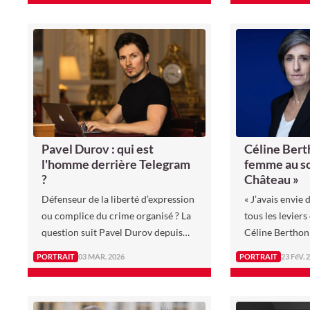
de collaboratio
devenue l’un des visages les plus
grandes maison
identifiables du chic méditerranéen.
de Maison Viol
parfumerie his
1827 et réinte
la volonté de fa
faire d’exceptio
Pavel Durov : qui est
Céline Bert
l'homme derrière Telegram
femme au s
?
Château »
Défenseur de la liberté d’expression
« J’avais envie 
ou complice du crime organisé ? La
tous les leviers
question suit Pavel Durov depuis
Céline Berthon
des années. Fondateur de VK, le
même détermina
PORTRAIT
03 MAR. 2026
PORTRAIT
23 FéV. 
Facebook russe, puis de Telegram, la
toute sa carrièr
messagerie chiffrée d’un milliard
d’utilisateurs, cet homme élevé dans