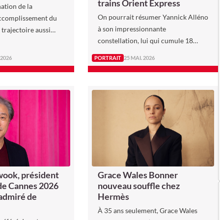
trains Orient Express
nation de la
On pourrait résumer Yannick Alléno
accomplissement du
à son impressionnante
 trajectoire aussi
constellation, lui qui cumule 18
lgurante…
étoiles Michelin à travers ses
 2026
PORTRAIT
25 MAI. 2026
différents restaurants.
​​Grace Wales Bonner
ook, président
nouveau souffle chez
 de Cannes 2026
Hermès
 admiré de
À 35 ans seulement, Grace Wales