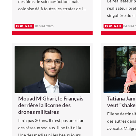
Le réalisateur 
des films de science-fiction, mais
réalisateur pré
colonise déjà toutes les strates de la
singulière du 
société, de la recommandation de
pour ses talent
films à l’assistance médicale, une
PORTRAIT
18 MAI. 2026
PORTRAIT
04 MAI.
pour sa radica
question demeure : faut-il vraiment
va présider le j
confier notre avenir à des
du Festival de 
algorithmes dépourvus de
sensibilité ?
Mouad M'Ghari, le Français
Tatiana Jama
derrière la licorne des
veut "shake
drones militaires
Elle se destinai
Il n’a pas 30 ans. Il n’est pas une star
des autres dans
des réseaux sociaux. Il ne fait ni la
avocate. Malgr
Une des médias ni les beaux jours de
et au barreau d