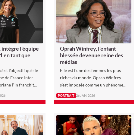
 intègre l’équipe
Oprah Winfrey, l’enfant
 en tant que
blessée devenue reine des
médias
c’est l’objectif qu’elle
Elle est l’une des femmes les plus
nne de France Inter.
riches du monde. Oprah Winfrey
riane Pin franchit
s’est imposée comme un phénomène
ive de sa jeune
médiatique inégalé. Première
2026
PORTRAIT
26 JAN. 2026
égrant l’équipe
femme noire milliardaire, celle que
am au titre de pilote
l’on surnomme la « reine des médias
nt pour la saison
» a transformé le talk show en
ée “Pocket Rocket”
espace de vérité, misant sur
 et sa détermination,
l’authenticité et la sensibilité.