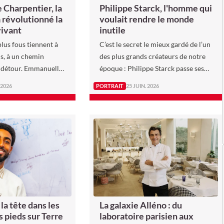
Philippe Starck, l'homme qui
Charpentier, la
voulait rendre le monde
 révolutionné la
inutile
vivant
C’est le secret le mieux gardé de l’un
plus fous tiennent à
des plus grands créateurs de notre
s, à un chemin
époque : Philippe Starck passe ses
 détour. Emmanuelle
journées à concevoir des objets tout
ait pu être détective
 2026
PORTRAIT
25 JUIN. 2026
en rêvant de leur disparition.
euse.
La galaxie Alléno : du
 la tête dans les
laboratoire parisien aux
es pieds sur Terre