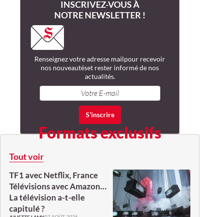
INSCRIVEZ-VOUS À
NOTRE NEWSLETTER !
Renseignez votre adresse mail
pour recevoir
nos nouveautés
et rester informé de nos
actualités.
Formats exclusifs
Tout voir
TF1 avec Netflix, France
Télévisions avec Amazon…
La télévision a-t-elle
capitulé ?
07 AOÛT. 2026
JULIETTE LAMY