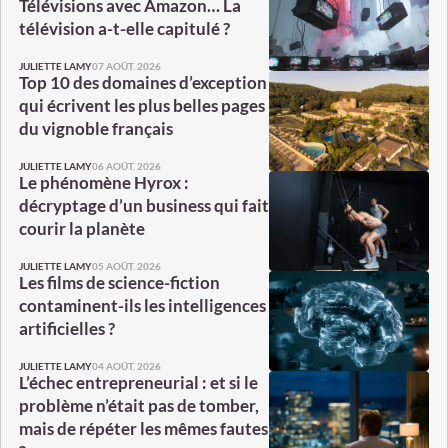
Télévisions avec Amazon… La
télévision a-t-elle capitulé ?
07 AOÛT. 2026
JULIETTE LAMY
Top 10 des domaines d’exception
qui écrivent les plus belles pages
du vignoble français
06 AOÛT. 2026
JULIETTE LAMY
Le phénomène Hyrox :
décryptage d’un business qui fait
courir la planète
05 AOÛT. 2026
JULIETTE LAMY
Les films de science-fiction
contaminent-ils les intelligences
artificielles ?
04 AOÛT. 2026
JULIETTE LAMY
L’échec entrepreneurial : et si le
problème n’était pas de tomber,
mais de répéter les mêmes fautes