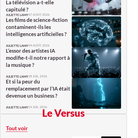
La télévision a-t-elle
capitulé ?
07 AOÛT. 2026
JULIETTE LAMY
Les films de science-fiction
contaminent-ils les
intelligences artificielles ?
04 AOÛT. 2026
JULIETTE LAMY
L’essor des artistes IA
modifie-t-il notre rapport à
la musique ?
28 JUIL. 2026
JULIETTE LAMY
Et si la peur du
remplacement par l’IA était
devenue un business ?
24 JUIL. 2026
JULIETTE LAMY
Le Versus
Tout voir