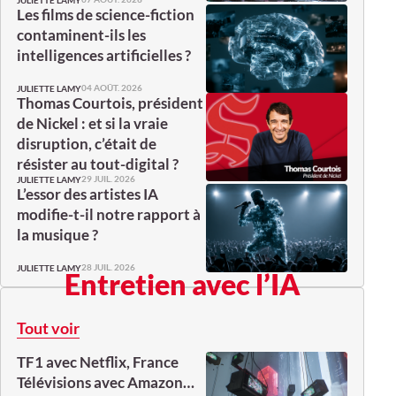
Les films de science-fiction
contaminent-ils les
intelligences artificielles ?
04 AOÛT. 2026
JULIETTE LAMY
Thomas Courtois, président
de Nickel : et si la vraie
disruption, c’était de
résister au tout-digital ?
29 JUIL. 2026
JULIETTE LAMY
L’essor des artistes IA
modifie-t-il notre rapport à
la musique ?
28 JUIL. 2026
JULIETTE LAMY
Entretien avec l’IA
Tout voir
TF1 avec Netflix, France
Télévisions avec Amazon…