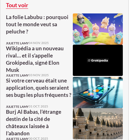
Tout voir
La folie Labubu : pourquoi
tout le monde veut sa
peluche ?
04 NOV. 2025
JULIETTE LAMY
Wikipédia a un nouveau
rival… et il s’appelle
Grokipedia, signé Elon
Musk
03 NOV. 2025
JULIETTE LAMY
Si votre cerveau était une
application, quels seraient
ses bugs les plus fréquents ?
31 OCT. 2025
JULIETTE LAMY
Burj Al Babas, l’étrange
destin de la cité de
châteaux laissée à
l’abandon
30 OCT. 2025
JULIETTE LAMY