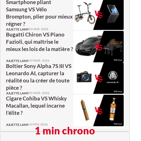
Smartphone pliant
Samsung VS Vélo
Brompton, plier pour mieux
régner ?
03 AVR. 2026
JULIETTE LAMY
Bugatti Chiron VS Piano
Fazioli, qui maîtrise le
mieux les lois de la matière ?
19 MAR. 2026
JULIETTE LAMY
Boîtier Sony Alpha 7S III VS
Leonardo AI, capturer la
réalité ou la créer de toute
pièce ?
05 MAR. 2026
JULIETTE LAMY
Cigare Cohiba VS Whisky
Macallan, lequel incarne
l’élite ?
19 FÉV. 2026
JULIETTE LAMY
1 min chrono