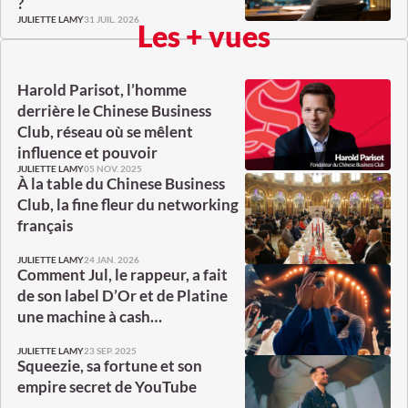
?
31 JUIL. 2026
JULIETTE LAMY
Les + vues
Harold Parisot, l’homme
derrière le Chinese Business
Club, réseau où se mêlent
influence et pouvoir
05 NOV. 2025
JULIETTE LAMY
À la table du Chinese Business
Club, la fine fleur du networking
français
24 JAN. 2026
JULIETTE LAMY
Comment Jul, le rappeur, a fait
de son label D’Or et de Platine
une machine à cash…
23 SEP. 2025
JULIETTE LAMY
Squeezie, sa fortune et son
empire secret de YouTube