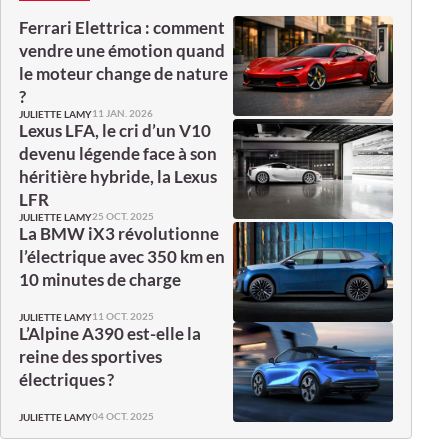
Ferrari Elettrica : comment
vendre une émotion quand
le moteur change de nature
?
11 JAN. 2026
JULIETTE LAMY
Lexus LFA, le cri d’un V10
devenu légende face à son
héritière hybride, la Lexus
LFR
25 OCT. 2025
JULIETTE LAMY
La BMW iX3 révolutionne
l’électrique avec 350 km en
10 minutes de charge
11 OCT. 2025
JULIETTE LAMY
L’Alpine A390 est-elle la
reine des sportives
électriques ?
04 OCT. 2025
JULIETTE LAMY