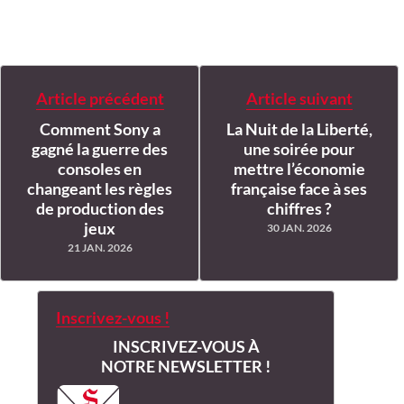
Article précédent
Article suivant
Comment Sony a
La Nuit de la Liberté,
gagné la guerre des
une soirée pour
consoles en
mettre l’économie
changeant les règles
française face à ses
de production des
chiffres ?
jeux
30 JAN. 2026
21 JAN. 2026
Inscrivez-vous !
INSCRIVEZ-VOUS À
NOTRE NEWSLETTER !