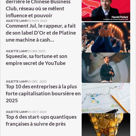
derrière le Chinese Business
Club, réseau où se mêlent
influence et pouvoir
05 NOV. 2025
JULIETTE LAMY
Comment Jul, le rappeur, a fait
de son label D’Or et de Platine
une machine à cash…
23 SEP. 2025
JULIETTE LAMY
Squeezie, sa fortune et son
empire secret de YouTube
05 DÉC. 2025
JULIETTE LAMY
Top 10 des entreprises à la plus
forte capitalisation boursière en
2025
05 OCT. 2025
JULIETTE LAMY
Top 6 des start-ups quantiques
françaises à suivre de près