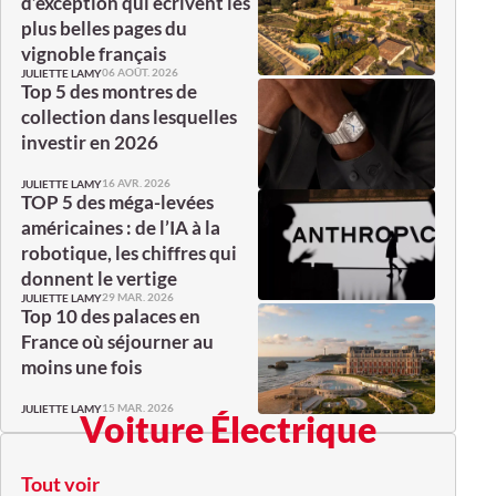
d’exception qui écrivent les
plus belles pages du
vignoble français
06 AOÛT. 2026
JULIETTE LAMY
Top 5 des montres de
collection dans lesquelles
investir en 2026
16 AVR. 2026
JULIETTE LAMY
TOP 5 des méga-levées
américaines : de l’IA à la
robotique, les chiffres qui
donnent le vertige
29 MAR. 2026
JULIETTE LAMY
Top 10 des palaces en
France où séjourner au
moins une fois
15 MAR. 2026
JULIETTE LAMY
Voiture Électrique
Tout voir