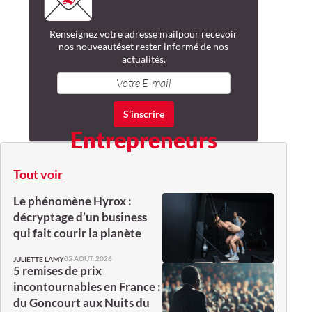
Renseignez votre adresse mail
pour recevoir
nos nouveautés
et rester informé de nos
actualités.
Entrepreneurs
Tout voir
Le phénomène Hyrox :
décryptage d’un business
qui fait courir la planète
05 AOÛT. 2026
JULIETTE LAMY
5 remises de prix
incontournables en France :
du Goncourt aux Nuits du