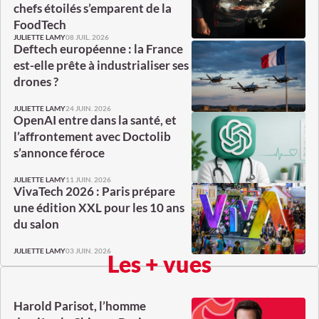
chefs étoilés s’emparent de la
FoodTech
08 JUIL. 2026
JULIETTE LAMY
Deftech européenne : la France
est-elle prête à industrialiser ses
drones ?
24 JUIN. 2026
JULIETTE LAMY
OpenAI entre dans la santé, et
l’affrontement avec Doctolib
s’annonce féroce
11 JUIN. 2026
JULIETTE LAMY
VivaTech 2026 : Paris prépare
une édition XXL pour les 10 ans
du salon
03 JUIN. 2026
JULIETTE LAMY
Les + vues
Harold Parisot, l’homme