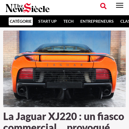
CATÉGORIE
START UP
TECH
ENTREPRENEURS
CLA
La Jaguar XJ220 : un fiasco
commercial… provoqué