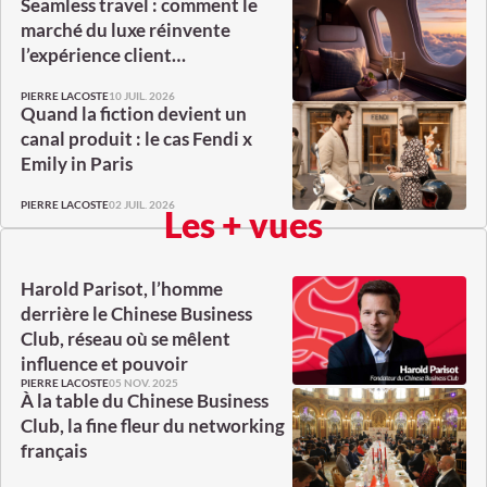
Seamless travel : comment le
marché du luxe réinvente
l’expérience client…
10 JUIL. 2026
PIERRE LACOSTE
Quand la fiction devient un
canal produit : le cas Fendi x
Emily in Paris
02 JUIL. 2026
PIERRE LACOSTE
Les + vues
Harold Parisot, l’homme
derrière le Chinese Business
Club, réseau où se mêlent
influence et pouvoir
05 NOV. 2025
PIERRE LACOSTE
À la table du Chinese Business
Club, la fine fleur du networking
français