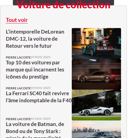
Voiture de collection
Tout voir
L’intemporelle DeLorean
DMC-12, la voiture de
Retour vers le futur
29 NOV. 2025
PIERRE LACOSTE
Top 10 des voitures par
marque qui incarnent les
icônes du prestige
09 NOV. 2025
PIERRE LACOSTE
La Ferrari SC40 fait revivre
l’âme indomptable de la F40
01 NOV. 2025
PIERRE LACOSTE
La voiture de Batman, de
Bond ou de Tony Stark :