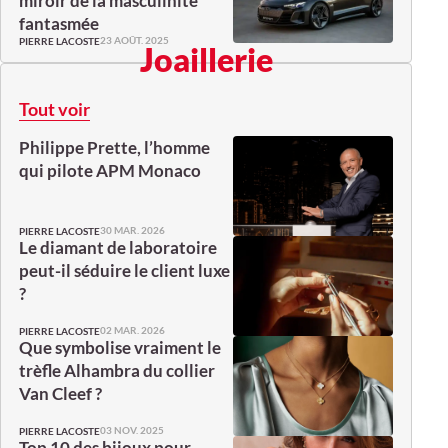
miroir de la masculinité
fantasmée
23 AOÛT. 2025
PIERRE LACOSTE
Joaillerie
Tout voir
Philippe Prette, l’homme
qui pilote APM Monaco
30 MAR. 2026
PIERRE LACOSTE
Le diamant de laboratoire
peut-il séduire le client luxe
?
02 MAR. 2026
PIERRE LACOSTE
Que symbolise vraiment le
trèfle Alhambra du collier
Van Cleef ?
03 NOV. 2025
PIERRE LACOSTE
Top 10 des bijoux pour