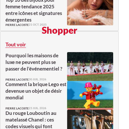
femme tendance 2025
entre icônes et signatures
émergentes
21 OCT. 2025
PIERRE LACOSTE
Shopper
Tout voir
Pourquoi les maisons de
luxe ne peuvent plus se
passer de l’événementiel ?
30 JUIL. 2026
PIERRE LACOSTE
Comment la brique Lego est
devenue un objet de désir
mondial
23 JUIL. 2026
PIERRE LACOSTE
Du rouge Louboutin au
matelassé Chanel : ces
codes visuels qui font