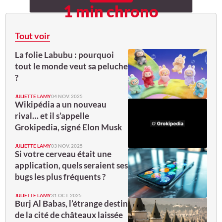
1 min chrono
Tout voir
La folie Labubu : pourquoi
tout le monde veut sa peluche
?
JULIETTE LAMY
04 NOV. 2025
Wikipédia a un nouveau
rival… et il s’appelle
Grokipedia, signé Elon Musk
JULIETTE LAMY
03 NOV. 2025
Si votre cerveau était une
application, quels seraient ses
bugs les plus fréquents ?
JULIETTE LAMY
31 OCT. 2025
Burj Al Babas, l’étrange destin
de la cité de châteaux laissée