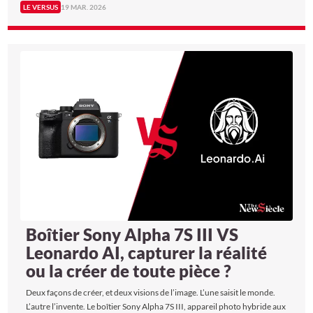
LE VERSUS
19 MAR. 2026
F308, le plus long piano à queue jamais construit, conçu pour
envelopper une salle entière de sonorités majestueuses. L’un cherche
l’ivresse, l’autre la justesse. Mais tous deux exigent une seule et même
compétence : une main d’exception. The New Siècle les a placés face à
face. Trois rounds, pour un seul gagnant.
Boîtier Sony Alpha 7S III VS
Leonardo AI, capturer la réalité
ou la créer de toute pièce ?
Deux façons de créer, et deux visions de l’image. L’une saisit le monde.
L’autre l’invente. Le boîtier Sony Alpha 7S III, appareil photo hybride aux