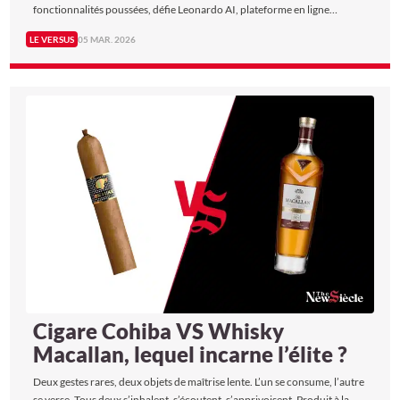
fonctionnalités poussées, défie Leonardo AI, plateforme en ligne
d’intelligence artificielle qui génère des images à partir de texte, ouvrant
LE VERSUS
05 MAR. 2026
des horizons créatifs sans limites. Entre réalité tangible et imagination
illimitée, qui maîtrise le mieux l’art de créer ? The New Siècle fait le
Versus.
Cigare Cohiba VS Whisky
Macallan, lequel incarne l’élite ?
Deux gestes rares, deux objets de maîtrise lente. L’un se consume, l’autre
se verse. Tous deux s’inhalent, s’écoutent, s’apprivoisent. Produit à la