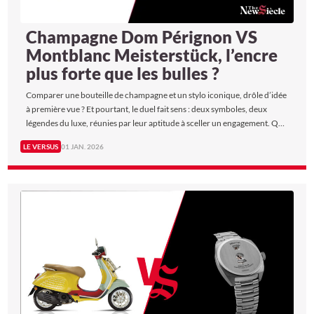
Champagne Dom Pérignon VS
Montblanc Meisterstück, l’encre
plus forte que les bulles ?
Comparer une bouteille de champagne et un stylo iconique, drôle d’idée
à première vue ? Et pourtant, le duel fait sens : deux symboles, deux
légendes du luxe, réunies par leur aptitude à sceller un engagement. Que
ce soit en sabrant une bouteille de Dom Pérignon pour fêter une
LE VERSUS
01 JAN. 2026
signature ou en saisissant un Montblanc Meisterstück pour parapher un
accord, chacun de ces actes transforme un simple instant en un moment
symbolique. Alors, The New Siècle a fait Le Versus entre design,
technologie, et bien-sûr, prestige, qui du Champagne Dom Pérignon ou
du stylo Montblanc Meisterstück sortira vainqueur de ce duel
improbable ?