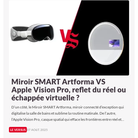
Miroir SMART Artforma VS
Apple Vision Pro, reflet du réel ou
échappée virtuelle ?
D’un côté, le Miroir SMART Artforma, miroir connecté d’exception qui
digitalise la salle de bains et sublime la routine matinale. De l’autre,
l’Apple Vision Pro, casque spatial qui efface les frontières entre réel et
virtuel pour vous plonger dans une véritable expérience immersive
LE VERSUS
07 AOûT. 2025