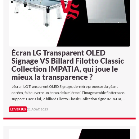
Écran LG Transparent OLED
Signage VS Billard Filotto Classic
Collection IMPATIA, qui joue le
mieux la transparence ?
L’écran LG Transparent OLED Signage, dernière prouesse du géant
coréen, fait du verre un écran de lumière où l’image semble flotter sans
support. Face à lui, le billard Filotto Classic Collection signé IMPATIA,
chef-d’œuvre du design italien, met la transparence à l’honneur avec son
LE VERSUS
21 AOûT. 2025
design en verre…