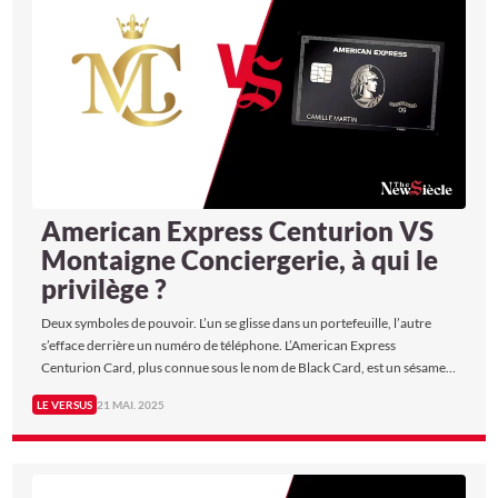
American Express Centurion VS
Montaigne Conciergerie, à qui le
privilège ?
Deux symboles de pouvoir. L’un se glisse dans un portefeuille, l’autre
s’efface derrière un numéro de téléphone. L’American Express
Centurion Card, plus connue sous le nom de Black Card, est un sésame
mythique, réservé à une élite financière triée sur le volet. La Montaigne
LE VERSUS
21 MAI. 2025
Conciergerie, elle, opère dans l’ombre : un service parisien sur mesure,
dédié aux requêtes les plus insolites d’une clientèle exigeante. L’une
affiche son statut, l’autre agit en coulisses. Deux visions du privilège,
deux manières de tout obtenir, mais lequel maitrise le plus l’art de