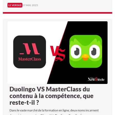
puissance brute. D’un côté, la Playstation 5 Pro de Sony, évolution de la
LE VERSUS
07 MAI. 2025
PS5, console la plus convoitée du marché. De l’autre, l’Aurora R16
d’Alienware, une véritable machine de guerre pensée pour les puristes
du PC gaming. Performance, design, expérience utilisateur… Qui
l’emporte vraiment ? The New Siècle a passé ces deux rivaux au rayon X.
Duolingo VS MasterClass du
contenu à la compétence, que
reste-t-il ?
Dans le vaste marché de la formation en ligne, deux noms incarnent