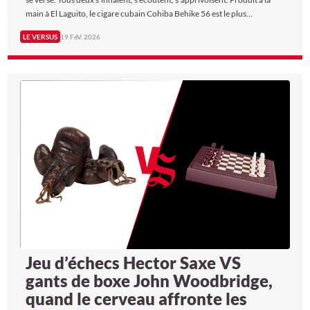
main à El Laguito, le cigare cubain Cohiba Behike 56 est le plus
prestigieux de la marque la plus mythique. Le whisky écossais Macallan
LE VERSUS
19 FéV. 2026
Rare Cask 2023, quant à lui, provient de l’assemblage des fûts les plus
rares de la distillerie du Speyside. Deux rituels que The New Siècle a
décidé de comparer, pour désigner lequel se rapproche le plus de la
perfection sensorielle.
Jeu d’échecs Hector Saxe VS
gants de boxe John Woodbridge,
quand le cerveau affronte les