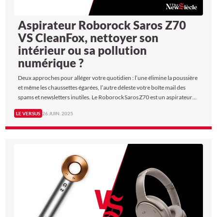
Aspirateur Roborock Saros Z70
VS CleanFox, nettoyer son
intérieur ou sa pollution
numérique ?
Deux approches pour alléger votre quotidien : l’une élimine la poussière
et même les chaussettes égarées, l’autre déleste votre boîte mail des
spams et newsletters inutiles. Le Roborock Saros Z70 est un aspirateur
robot de prestige, armé d’un bras mécanique. CleanFox, quant à lui,
LE VERSUS
26 JUIN. 2025
s’attaque à l’inflammation numérique : un outil malin qui trie vos mails et
nettoie vos correspondances non désirées, tout en calculant votre
impact écologique. Alors, lequel mérite le mieux votre confiance pour
faire le ménage efficacement ? The New Siècle a fait le Versus.