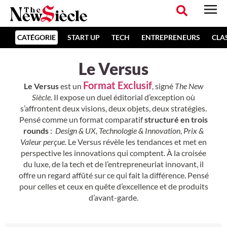
CATÉGORIE
START UP
TECH
ENTREPRENEURS
CLA
Le Versus
Format Exclusif
Le Versus
est un
, signé
The New
Siècle
. Il expose un duel éditorial d’exception où
s’affrontent deux visions, deux objets, deux stratégies.
Pensé comme un format comparatif
structuré en trois
rounds
:
Design & UX
,
Technologie & Innovation
,
Prix &
Valeur perçue.
Le Versus révèle les tendances et met en
perspective les innovations qui comptent. À la croisée
du luxe, de la tech et de l’entrepreneuriat innovant, il
offre un regard affûté sur ce qui fait la différence. Pensé
pour celles et ceux en quête d’excellence et de produits
d’avant-garde.