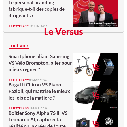
Le personal branding
fabrique-t-il des copies de
dirigeants ?
JULIETTE LAMY
17 JUIN. 2026
Le Versus
Tout voir
Smartphone pliant Samsung
VS Vélo Brompton, plier pour
mieux régner ?
JULIETTE LAMY
03 AVR. 2026
Bugatti Chiron VS Piano
Fazioli, qui maîtrise le mieux
les lois de la matière ?
JULIETTE LAMY
19 MAR. 2026
Boîtier Sony Alpha 7S III VS
Leonardo AI, capturer la
réalité ou la créer de toute