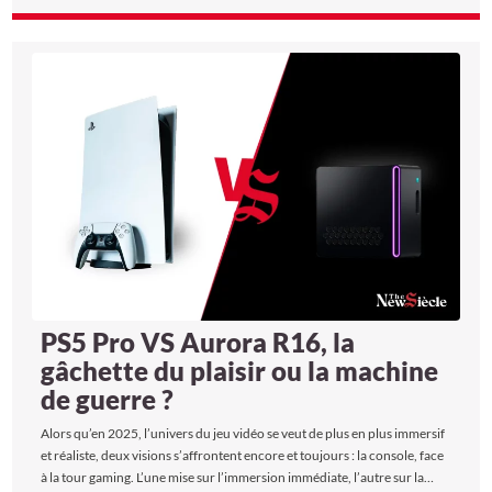
sport. Deux visions, pour un même objectif : repenser le luxe à travers le
prisme du bien-être. Un face-à-face qui n’a pas échappé à The New
Siècle, bien décidé à en décoder les promesses. Alors, voyons lequel
mérite vraiment sa place dans votre quotidien…
PS5 Pro VS Aurora R16, la
gâchette du plaisir ou la machine
de guerre ?
Alors qu’en 2025, l’univers du jeu vidéo se veut de plus en plus immersif
et réaliste, deux visions s’affrontent encore et toujours : la console, face
à la tour gaming. L’une mise sur l’immersion immédiate, l’autre sur la