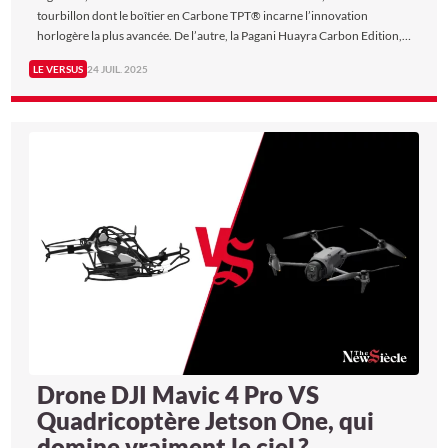
tourbillon dont le boîtier en Carbone TPT® incarne l’innovation
horlogère la plus avancée. De l’autre, la Pagani Huayra Carbon Edition,
hypercar italienne avec une carrosserie en fibre de carbone apparente,
LE VERSUS
24 JUIL. 2025
véritable chef-d’œuvre de légèreté et de performance.
Drone DJI Mavic 4 Pro VS
Quadricoptère Jetson One, qui
domine vraiment le ciel ?