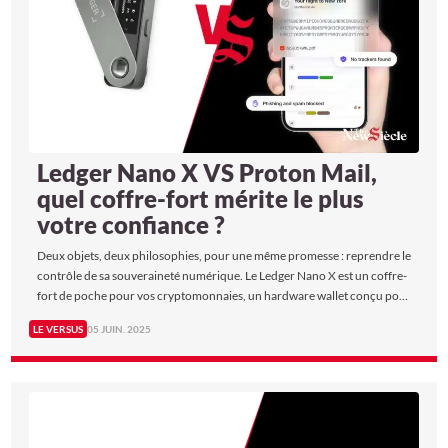
Ledger Nano X VS Proton Mail,
quel coffre-fort mérite le plus
votre confiance ?
Deux objets, deux philosophies, pour une même promesse : reprendre le
contrôle de sa souveraineté numérique. Le Ledger Nano X est un coffre-
fort de poche pour vos cryptomonnaies, un hardware wallet conçu pour
garder vos actifs hors d’atteinte des hackers. Proton Mail, lui, est un
LE VERSUS
05 JUIN. 2025
service de messagerie suisse qui défie les GAFAM en offrant une
confidentialité radicale, sans publicité ni surveillance.