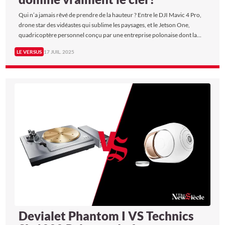
Qui n’a jamais rêvé de prendre de la hauteur ? Entre le DJI Mavic 4 Pro,
drone star des vidéastes qui sublime les paysages, et le Jetson One,
quadricoptère personnel conçu par une entreprise polonaise dont la
promesse est de faire goûter à chacun le frisson du vol, l’aventure
LE VERSUS
17 JUIL. 2025
aérienne n’a jamais été aussi tangible. Deux machines, deux façons de
repousser les limites : alors, laquelle redéfinit véritablement notre
rapport à l’altitude ? The New Siècle a mis ces deux challengers à
l’épreuve.
Devialet Phantom I VS Technics