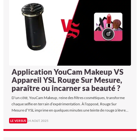
Application YouCam Makeup VS
Appareil YSL Rouge Sur Mesure,
paraître ou incarner sa beauté ?
D’un côté, YouCam Makeup, reine des filtres cosmétiques, transforme
chaque selfie en terrain d’expérimentation. À l’opposé, Rouge Sur
Mesure d’YSL imprime en quelques minutes une teinte de rouge à lèvres
unique, façonnée à partir de pigments réels…
LE VERSUS
14 AOûT. 2025