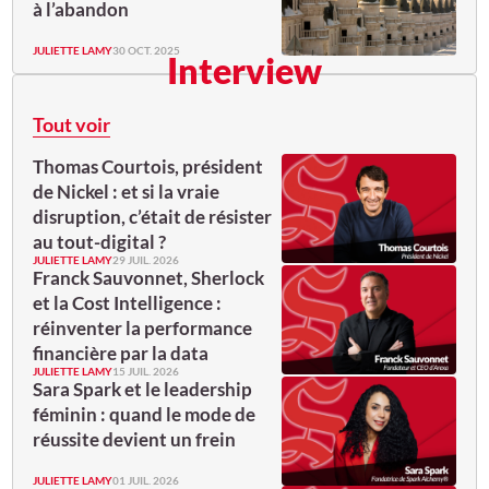
à l’abandon
JULIETTE LAMY
30 OCT. 2025
Interview
Tout voir
Thomas Courtois, président
de Nickel : et si la vraie
disruption, c’était de résister
au tout-digital ?
JULIETTE LAMY
29 JUIL. 2026
Franck Sauvonnet, Sherlock
et la Cost Intelligence :
réinventer la performance
financière par la data
JULIETTE LAMY
15 JUIL. 2026
Sara Spark et le leadership
féminin : quand le mode de
réussite devient un frein
JULIETTE LAMY
01 JUIL. 2026