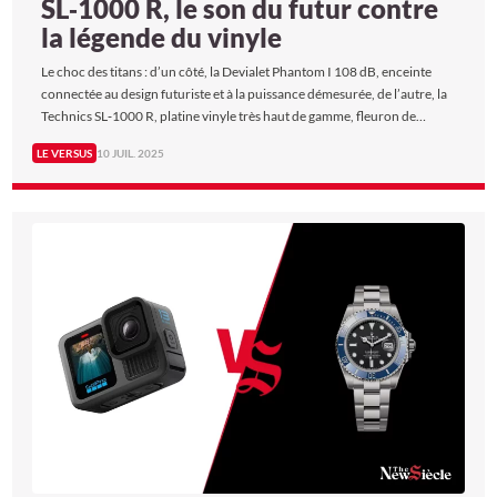
SL‑1000 R, le son du futur contre
la légende du vinyle
Le choc des titans : d’un côté, la Devialet Phantom I 108 dB, enceinte
connectée au design futuriste et à la puissance démesurée, de l’autre, la
Technics SL‑1000 R, platine vinyle très haut de gamme, fleuron de
l’analogique japonais. Deux approches radicales du son, deux
LE VERSUS
10 JUIL. 2025
expériences d’écoute très différentes. Alors, faut-il préférer le
numérique plug-and-play ou le rituel analogique ultime ? The New Siècle
les a comparés afin de révéler ce qui fait vraiment la singularité de
chaque expérience.