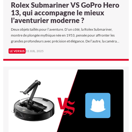
Rolex Submariner VS GoPro Hero
13, qui accompagne le mieux
l’aventurier moderne ?
Deux objets taillés pour l’aventure. D’un côté, la Rolex Submariner,
montre de plongée mythique née en 1953, pensée pour affronter les
grandes profondeurs avec précision et élégance. De l’autre, la caméra
GoPro Hero 13, dernière née parmi les caméras sportives, conçue pour
LE VERSUS
03 JUIL. 2025
capter l’adrénaline sous toutes ses formes. Toutes deux ne jouent pas
dans la même cour mais partagent un ADN commun : celui de l’extrême.
Alors, laquelle affronte le mieux les éléments, et demeure l’instrument de
prédilection des explorateurs d’aujourd’hui ? The New Siècle a mené le
Versus.