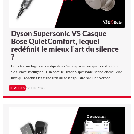
Dyson Supersonic VS Casque
Bose QuietComfort, lequel
redéfinit le mieux l’art du silence
?
Deux technologies aux antipodes, réunies par un unique point commun
: le silence intelligent. D’un côté, le Dyson Supersonic, sèche-cheveux de
luxe qui redéfinit les standards du soin capillaire par l’innovation
aérodynamique. De l’autre, le casque Bose QuietComfort, champion du
LE VERSUS
12 JUIN. 2025
monde incontesté de la réduction active du bruit. L’un s’attaque au
vacarme pour le dompter, l’autre l’élimine avant même qu’il ne vous
atteigne. Tous deux incarnent une forme d’élégance technique :
puissante et discrète. The New Siècle a mené Le Versus entre ces deux
maîtres du silence. Alors, lequel saura le mieux le sublimer, pour l’usage,
ou pour l’écoute ?