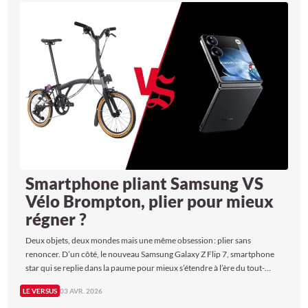
Smartphone pliant Samsung VS
Vélo Brompton, plier pour mieux
régner ?
Deux objets, deux mondes mais une même obsession : plier sans
renoncer. D’un côté, le nouveau Samsung Galaxy Z Flip 7, smartphone
star qui se replie dans la paume pour mieux s’étendre à l’ère du tout-
écran. De l’autre, le Brompton T Line 12-vitesses, vélo urbain qui se plie
LE VERSUS
03 AVR. 2026
en trois gestes pour conquérir la ville…