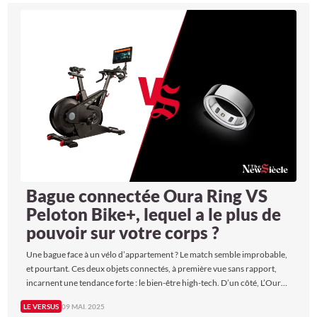
Bague connectée Oura Ring VS
Peloton Bike+, lequel a le plus de
pouvoir sur votre corps ?
Une bague face à un vélo d’appartement ? Le match semble improbable,
et pourtant. Ces deux objets connectés, à première vue sans rapport,
incarnent une tendance forte : le bien-être high-tech. D’un côté, L’Oura
Ring Gen 4 est un petit bijou qui veille sur votre santé en permanence, de
LE VERSUS
09 MAI. 2025
l’autre, le Peloton Bike+ transforme votre salon en véritable salle de