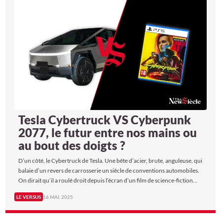
l’impossible ? The New Siècle a mené l’enquête pour en faire le Versus.
Tesla Cybertruck VS Cyberpunk
2077, le futur entre nos mains ou
au bout des doigts ?
D’un côté, le Cybertruck de Tesla. Une bête d’acier, brute, anguleuse, qui
balaie d’un revers de carrosserie un siècle de conventions automobiles.
On dirait qu’il a roulé droit depuis l’écran d’un film de science-fiction
pour atterrir dans notre réalité. De l’autre, Cyberpunk 2077. Un jeu qui
LE VERSUS
16 MAI. 2025
vous prend aux tripes, vous jette dans un futur cauchemardesque, où la
technologie règne en maître absolu. Alors, laquelle nous fascine le plus ?
Choisir entre réalité et fiction ? The New Siècle a tranché…