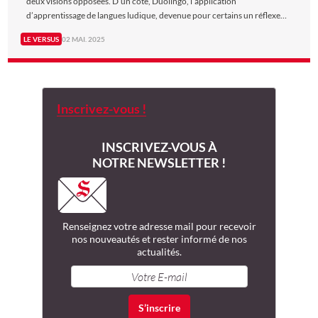
deux visions opposées. D’un côté, Duolingo, l’application
d’apprentissage de langues ludique, devenue pour certains un réflexe
quotidien grâce (ou à cause) de sa célèbre chouette qui n’oublie ni votre
LE VERSUS
02 MAI. 2025
nom, ni vos retards. De l’autre, MasterClass, vitrine digitale du savoir
incarné, où des sommités enseignent l’excellence sur des sujets variés
tels que le cinéma, l’écriture, la mode ou encore le sport. Le duel est
frontal : démocratiser ou magnifier. Le premier gamifie l’apprentissage,
le second le sacralise. À l’heure où l’on cherche à se former sans
Inscrivez-vous !
contrainte, lequel des deux impose le plus sa marque ? The New Siècle les
a confrontés en Versus.
INSCRIVEZ-VOUS À
NOTRE NEWSLETTER !
Renseignez votre adresse mail
pour recevoir
nos nouveautés
et rester informé de nos
actualités.