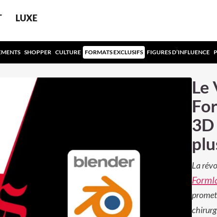
T
LUXE
EMENTS
SHOPPER
CULTURE
FORMATS EXCLUSIFS
FIGURES D’INFLUENCE
Le 
For
3D 
plu
La révo
Forml
promet 
chirurg