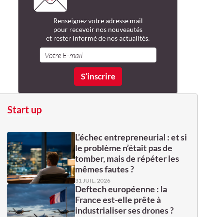
Renseignez votre adresse mail
pour recevoir nos nouveautés
et rester informé de nos actualités.
Start up
L’échec entrepreneurial : et si
le problème n’était pas de
tomber, mais de répéter les
mêmes fautes ?
31 JUIL. 2026
Deftech européenne : la
France est-elle prête à
industrialiser ses drones ?