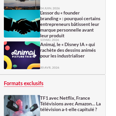
24 JUIN. 2026
L’essor du « founder
branding » : pourquoi certains
entrepreneurs bâtissent leur
marque personnelle avant
leur produit
13 MAI. 2026
Animaj, le « Disney IA » qui
rachète des dessins animés
pour les industrialiser
30 AVR. 2026
Formats exclusifs
TF1 avec Netflix, France
Télévisions avec Amazon… La
télévision a-t-elle capitulé ?