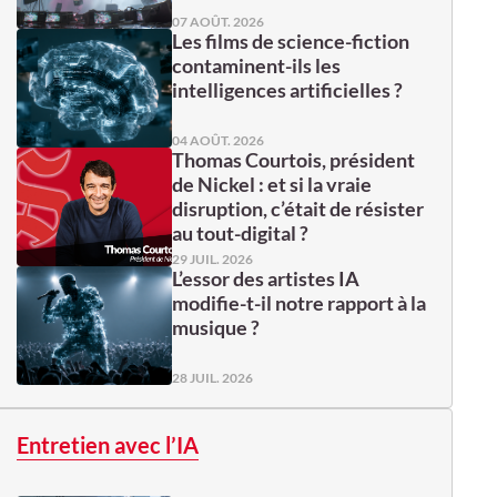
07 AOÛT. 2026
Les films de science-fiction
contaminent-ils les
intelligences artificielles ?
04 AOÛT. 2026
Thomas Courtois, président
de Nickel : et si la vraie
disruption, c’était de résister
au tout-digital ?
29 JUIL. 2026
L’essor des artistes IA
modifie-t-il notre rapport à la
musique ?
28 JUIL. 2026
Entretien avec l’IA