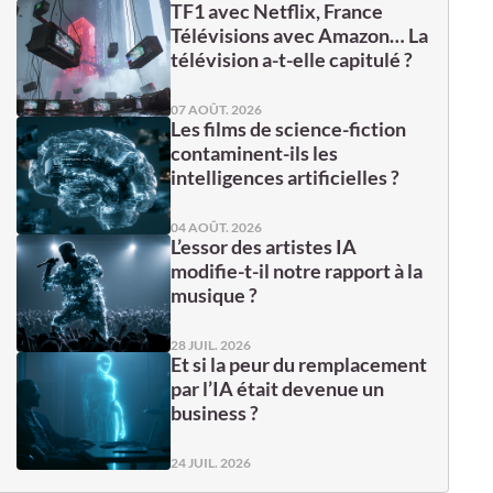
TF1 avec Netflix, France
Télévisions avec Amazon… La
télévision a-t-elle capitulé ?
07 AOÛT. 2026
Les films de science-fiction
contaminent-ils les
intelligences artificielles ?
04 AOÛT. 2026
L’essor des artistes IA
modifie-t-il notre rapport à la
musique ?
28 JUIL. 2026
Et si la peur du remplacement
par l’IA était devenue un
business ?
24 JUIL. 2026