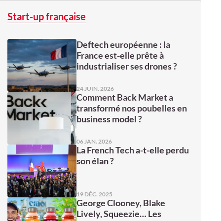
Start-up française
Deftech européenne : la
France est-elle prête à
industrialiser ses drones ?
24 JUIN. 2026
Comment Back Market a
transformé nos poubelles en
business model ?
06 JAN. 2026
La French Tech a-t-elle perdu
son élan ?
19 DÉC. 2025
George Clooney, Blake
Lively, Squeezie… Les