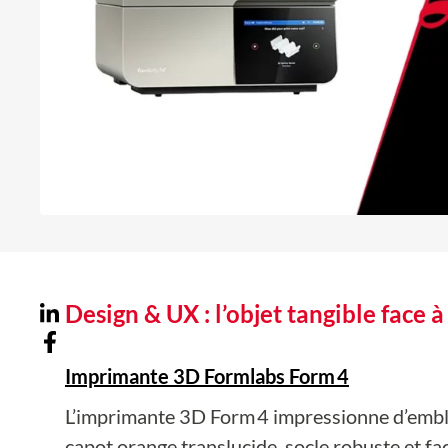
Design & UX : l’objet tangible face à 
Imprimante 3D Formlabs Form 4
L’imprimante 3D Form 4 impressionne d’emblé
capot orange translucide, socle robuste et 