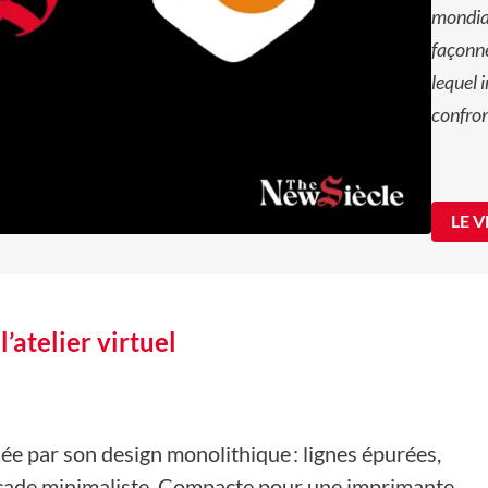
mondial
façonne
lequel 
confron
LE 
l’atelier virtuel
e par son design monolithique : lignes épurées,
façade minimaliste. Compacte pour une imprimante