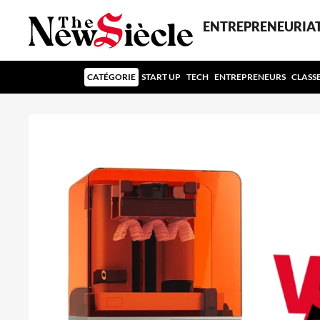
ENTREPRENEURIA
CATÉGORIE
START UP
TECH
ENTREPRENEURS
CLASS