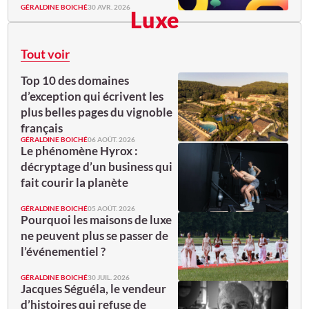
GÉRALDINE BOICHÉ
30 AVR. 2026
Luxe
Tout voir
Top 10 des domaines
d’exception qui écrivent les
plus belles pages du vignoble
français
GÉRALDINE BOICHÉ
06 AOÛT. 2026
Le phénomène Hyrox :
décryptage d’un business qui
fait courir la planète
GÉRALDINE BOICHÉ
05 AOÛT. 2026
Pourquoi les maisons de luxe
ne peuvent plus se passer de
l’événementiel ?
GÉRALDINE BOICHÉ
30 JUIL. 2026
Jacques Séguéla, le vendeur
d’histoires qui refuse de