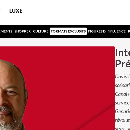
T
LUXE
EMENTS
SHOPPER
CULTURE
FORMATS EXCLUSIFS
FIGURES D’INFLUENCE
Int
Pré
David De
scénar
Canal+)
service
Genario
révolut
start-u