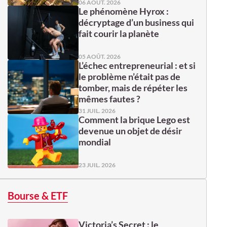
06 AOÛT. 2026
Le phénomène Hyrox :
décryptage d’un business qui
fait courir la planète
05 AOÛT. 2026
L’échec entrepreneurial : et si
le problème n’était pas de
tomber, mais de répéter les
mêmes fautes ?
31 JUIL. 2026
Comment la brique Lego est
devenue un objet de désir
mondial
23 JUIL. 2026
Bourse & ETF
Victoria’s Secret : le