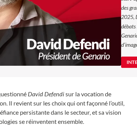
des gra
2025, D
débats 
Genario
d’image
INT
questionné
David Defendi
sur la vocation de
n. Il revient sur les choix qui ont façonné l’outil,
méfiance persistante dans le secteur, et sa vision
hnologies se réinventent ensemble.