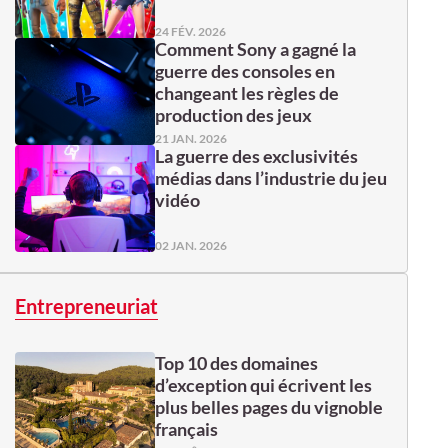
24 FÉV. 2026
Comment Sony a gagné la
guerre des consoles en
changeant les règles de
production des jeux
21 JAN. 2026
La guerre des exclusivités
médias dans l’industrie du jeu
vidéo
02 JAN. 2026
Entrepreneuriat
Top 10 des domaines
d’exception qui écrivent les
plus belles pages du vignoble
français