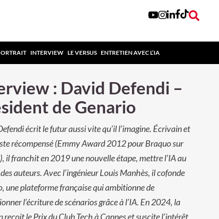
PORTRAIT
INTERVIEW
LE VERSUS
ENTRETIEN AVEC L’IA
erview : David Defendi –
sident de Genario
fendi écrit le futur aussi vite qu’il l’imagine. Écrivain et
iste récompensé (Emmy Award 2012 pour Braquo sur
, il franchit en 2019 une nouvelle étape, mettre l’IA au
 des auteurs. Avec l’ingénieur Louis Manhès, il cofonde
, une plateforme française qui ambitionne de
ionner l’écriture de scénarios grâce à l’IA. En 2024, la
p reçoit le Prix du Club Tech à Cannes et suscite l’intérêt