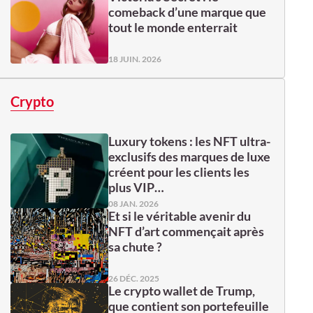
comeback d’une marque que
tout le monde enterrait
18 JUIN. 2026
Crypto
Luxury tokens : les NFT ultra-
exclusifs des marques de luxe
créent pour les clients les
plus VIP…
08 JAN. 2026
Et si le véritable avenir du
NFT d’art commençait après
sa chute ?
26 DÉC. 2025
Le crypto wallet de Trump,
que contient son portefeuille