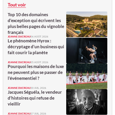
Tout voir
Top 10 des domaines
d’exception qui écrivent les
plus belles pages du vignoble
français
JEANNE DUCREAU
06 AOÛT. 2026
Le phénomène Hyrox :
décryptage d’un business qui
fait courir la planète
JEANNE DUCREAU
05 AOÛT. 2026
Pourquoi les maisons de luxe
ne peuvent plus se passer de
l’événementiel ?
JEANNE DUCREAU
30 JUIL. 2026
Jacques Séguéla, le vendeur
d’histoires qui refuse de
vieillir
JEANNE DUCREAU
27 JUIL. 2026