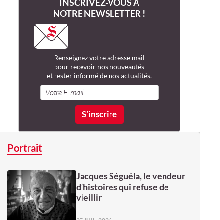
INSCRIVEZ-VOUS À
NOTRE NEWSLETTER !
Renseignez votre adresse mail
pour recevoir nos nouveautés
et rester informé de nos actualités.
Portrait
Jacques Séguéla, le vendeur
d’histoires qui refuse de
vieillir
27 JUIL. 2026