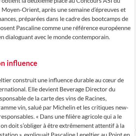
e obtient la deuxième place au Concours ASI du
u Moyen-Orient, après une semaine d’épreuves et
mances, préparées dans le cadre des bootcamps de
, posent Pascaline comme une référence européenne
t en dialoguant avec le monde contemporain.
on influence
ltier construit une influence durable au cœur de
ternational. Elle devient Beverage Director du
sponsable de la carte des vins de Racines,
me vin, salué par Michelin et les critiques new-
responsables. « Dans une filière agricole qui a le
 on doit s’obliger à être extrêmement attentif à la
tation », expliquait Pascaline Lepeltier au Point en