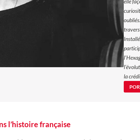
elle faç
curiosi
oubliés
travers
Install
partici
l’Hexag
l’évolu
la crédi
POR
ns l’histoire française