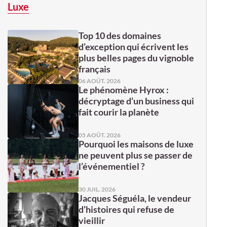
Luxe
Top 10 des domaines
d’exception qui écrivent les
plus belles pages du vignoble
français
06 AOÛT. 2026
Le phénomène Hyrox :
décryptage d’un business qui
fait courir la planète
05 AOÛT. 2026
Pourquoi les maisons de luxe
ne peuvent plus se passer de
l’événementiel ?
30 JUIL. 2026
Jacques Séguéla, le vendeur
d’histoires qui refuse de
vieillir