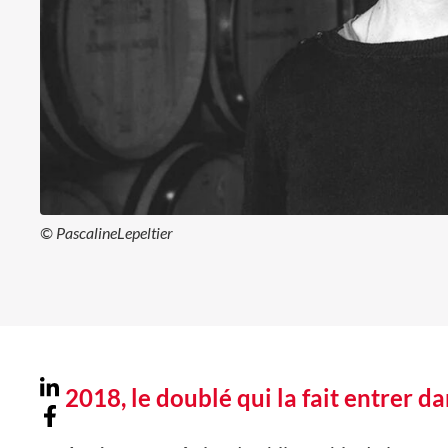
© PascalineLepeltier
2018, le doublé qui la fait entrer da