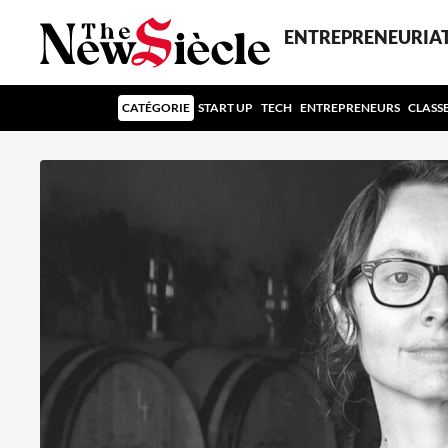
ENTREPRENEURIA
CATÉGORIE
START UP
TECH
ENTREPRENEURS
CLASS