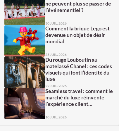
ne peuvent plus se passer de
l’événementiel ?
30 JUIL. 2026
Comment la brique Lego est
devenue un objet de désir
mondial
23 JUIL. 2026
Du rouge Louboutin au
matelassé Chanel : ces codes
visuels qui font l’identité du
luxe
22 JUIL. 2026
Seamless travel : comment le
marché du luxe réinvente
l’expérience client…
10 JUIL. 2026