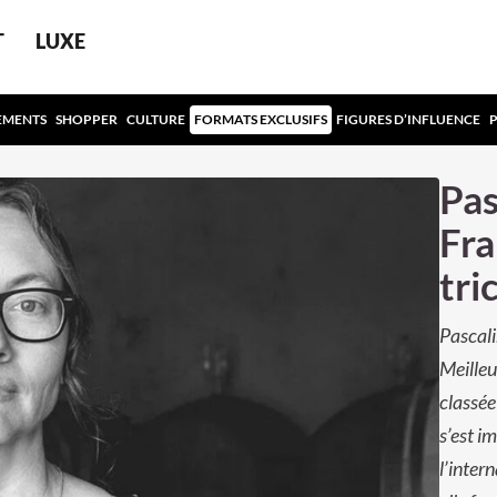
T
LUXE
EMENTS
SHOPPER
CULTURE
FORMATS EXCLUSIFS
FIGURES D’INFLUENCE
Pas
Fra
tri
Pascali
Meille
classée
s’est i
l’inter