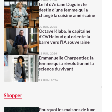
Le fil d’Ariane Daguin : le
destin d’une femme qui a
changé la cuisine américaine
20 JUIL. 2026
Octave Klaba, le capitaine
d’OVHcloud qui oriente la
barre vers l’IA souveraine
13 JUIL. 2026
Emmanuelle Charpentier, la
femme qui a révolutionné la
science du vivant
29 JUIN. 2026
Shopper
Pourquoi les maisons de luxe