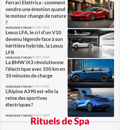
Ferrari Elettrica : comment
vendre une émotion quand
le moteur change de nature
?
11 JAN. 2026
MORGANE FURON
Lexus LFA, le cri d’un V10
devenu légende face à son
héritière hybride, la Lexus
LFR
25 OCT. 2025
MORGANE FURON
La BMW iX3 révolutionne
l’électrique avec 350 km en
10 minutes de charge
11 OCT. 2025
MORGANE FURON
L’Alpine A390 est-elle la
reine des sportives
électriques ?
04 OCT. 2025
MORGANE FURON
Rituels de Spa