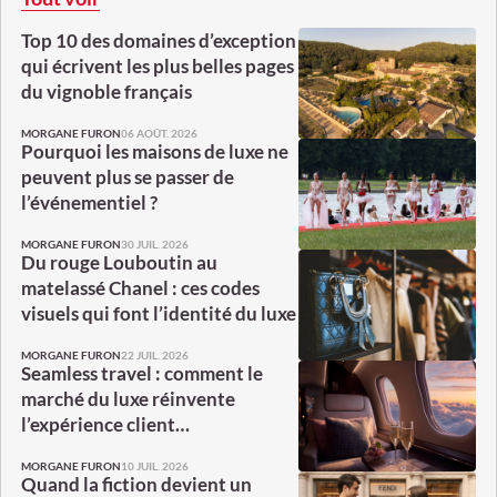
Top 10 des domaines d’exception
qui écrivent les plus belles pages
du vignoble français
06 AOÛT. 2026
MORGANE FURON
Pourquoi les maisons de luxe ne
peuvent plus se passer de
l’événementiel ?
30 JUIL. 2026
MORGANE FURON
Du rouge Louboutin au
matelassé Chanel : ces codes
visuels qui font l’identité du luxe
22 JUIL. 2026
MORGANE FURON
Seamless travel : comment le
marché du luxe réinvente
l’expérience client…
10 JUIL. 2026
MORGANE FURON
Quand la fiction devient un