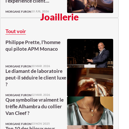
l’expérience client…
10 JUIL. 2026
MORGANE FURON
Joaillerie
Tout voir
Philippe Prette, l’homme
qui pilote APM Monaco
30 MAR. 2026
MORGANE FURON
Le diamant de laboratoire
peut-il séduire le client luxe
?
02 MAR. 2026
MORGANE FURON
Que symbolise vraiment le
trèfle Alhambra du collier
Van Cleef ?
03 NOV. 2025
MORGANE FURON
Top 10 des bijoux pour