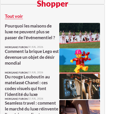
Shopper
Tout voir
Pourquoi les maisons de
luxe ne peuvent plus se
passer de l’événementiel ?
30 JUIL. 2026
MORGANE FURON
Comment la brique Lego est
devenue un objet de désir
mondial
23 JUIL. 2026
MORGANE FURON
Du rouge Louboutin au
matelassé Chanel : ces
codes visuels qui font
l’identité du luxe
22 JUIL. 2026
MORGANE FURON
Seamless travel : comment
le marché du luxe réinvente