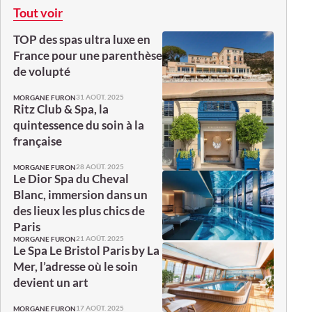
Tout voir
TOP des spas ultra luxe en
France pour une parenthèse
de volupté
31 AOÛT. 2025
MORGANE FURON
Ritz Club & Spa, la
quintessence du soin à la
française
28 AOÛT. 2025
MORGANE FURON
Le Dior Spa du Cheval
Blanc, immersion dans un
des lieux les plus chics de
Paris
21 AOÛT. 2025
MORGANE FURON
Le Spa Le Bristol Paris by La
Mer, l’adresse où le soin
devient un art
17 AOÛT. 2025
MORGANE FURON