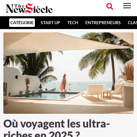
CATÉGORIE
START UP
TECH
ENTREPRENEURS
CLA
Où voyagent les ultra-
riches en 2025 ?