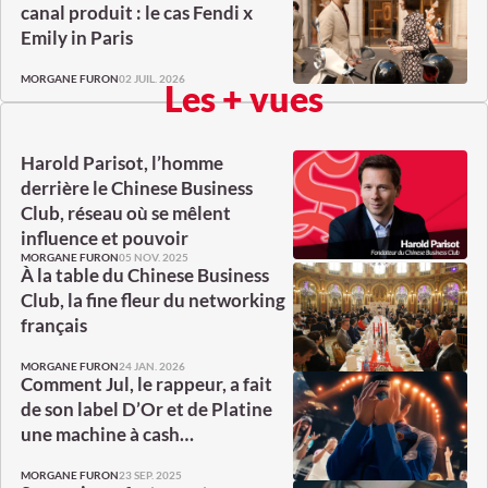
canal produit : le cas Fendi x
Emily in Paris
02 JUIL. 2026
MORGANE FURON
Les + vues
Harold Parisot, l’homme
derrière le Chinese Business
Club, réseau où se mêlent
influence et pouvoir
05 NOV. 2025
MORGANE FURON
À la table du Chinese Business
Club, la fine fleur du networking
français
24 JAN. 2026
MORGANE FURON
Comment Jul, le rappeur, a fait
de son label D’Or et de Platine
une machine à cash…
23 SEP. 2025
MORGANE FURON