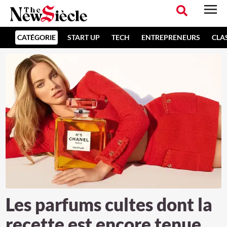
CATÉGORIE
START UP
TECH
ENTREPRENEURS
CLA
Les parfums cultes dont la
recette est encore tenue