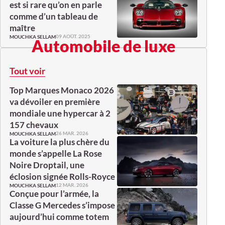
est si rare qu’on en parle
comme d’un tableau de
maître
09 AOÛT. 2025
MOUCHKA SELLAM
Automobile de luxe
Tout voir
Top Marques Monaco 2026
va dévoiler en première
mondiale une hypercar à 2
157 chevaux
26 MAR. 2026
MOUCHKA SELLAM
La voiture la plus chère du
monde s’appelle La Rose
Noire Droptail, une
éclosion signée Rolls-Royce
12 MAR. 2026
MOUCHKA SELLAM
Conçue pour l’armée, la
Classe G Mercedes s’impose
aujourd’hui comme totem