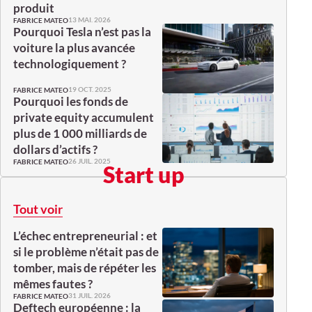
produit
13 MAI. 2026
FABRICE MATEO
Pourquoi Tesla n’est pas la
voiture la plus avancée
technologiquement ?
19 OCT. 2025
FABRICE MATEO
Pourquoi les fonds de
private equity accumulent
plus de 1 000 milliards de
dollars d’actifs ?
26 JUIL. 2025
FABRICE MATEO
Start up
Tout voir
L’échec entrepreneurial : et
si le problème n’était pas de
tomber, mais de répéter les
mêmes fautes ?
31 JUIL. 2026
FABRICE MATEO
Deftech européenne : la