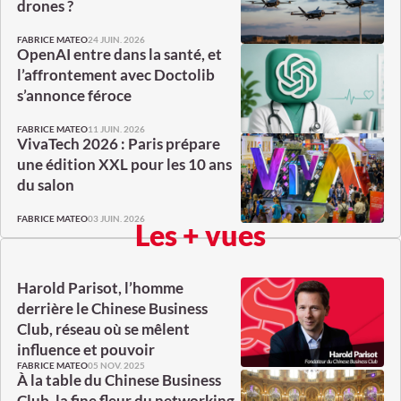
drones ?
24 JUIN. 2026
FABRICE MATEO
OpenAI entre dans la santé, et
l’affrontement avec Doctolib
s’annonce féroce
11 JUIN. 2026
FABRICE MATEO
VivaTech 2026 : Paris prépare
une édition XXL pour les 10 ans
du salon
03 JUIN. 2026
FABRICE MATEO
Les + vues
Harold Parisot, l’homme
derrière le Chinese Business
Club, réseau où se mêlent
influence et pouvoir
05 NOV. 2025
FABRICE MATEO
À la table du Chinese Business
Club, la fine fleur du networking