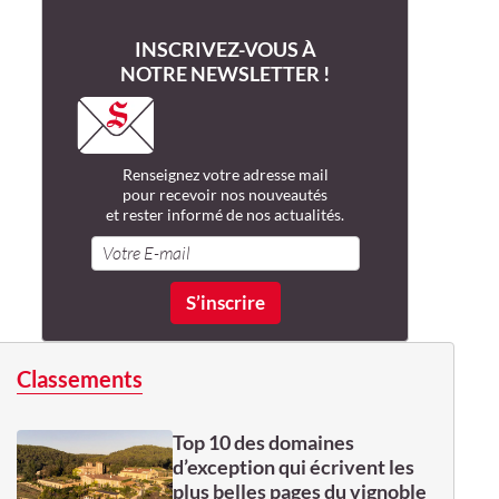
INSCRIVEZ-VOUS À
NOTRE NEWSLETTER !
Renseignez votre adresse mail
pour recevoir nos nouveautés
et rester informé de nos actualités.
Classements
Top 10 des domaines
d’exception qui écrivent les
plus belles pages du vignoble