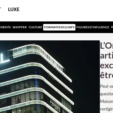
T
LUXE
EMENTS
SHOPPER
CULTURE
FORMATS EXCLUSIFS
FIGURES D’INFLUENCE
L’O
art
exc
êtr
Peut-on
questio
Maison 
vertigi