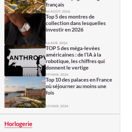
français
06 AOÛT. 2026
Top 5 des montres de
collection dans lesquelles
investir en 2026
16 AVR. 2026
TOP 5 des méga-levées
américaines : de l’IA à la
robotique, les chiffres qui
donnent le vertige
29 MAR. 2026
Top 10 des palaces en France
où séjourner au moins une
fois
15 MAR. 2026
Horlogerie