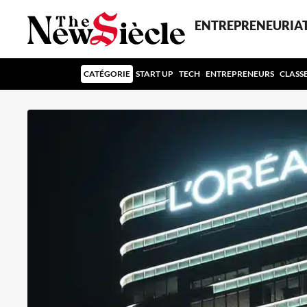
ENTREPRENEURIA
CATÉGORIE
START UP
TECH
ENTREPRENEURS
CLASS