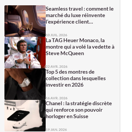
Seamless travel : comment le
marché du luxe réinvente
l’expérience client…
10 JUIL. 2026
La TAG Heuer Monaco, la
montre qui a volé la vedette à
Steve McQueen
22 AVR. 2026
Top 5 des montres de
collection dans lesquelles
investir en 2026
16 AVR. 2026
Chanel : la stratégie discrète
qui renforce son pouvoir
horloger en Suisse
19 JAN. 2026