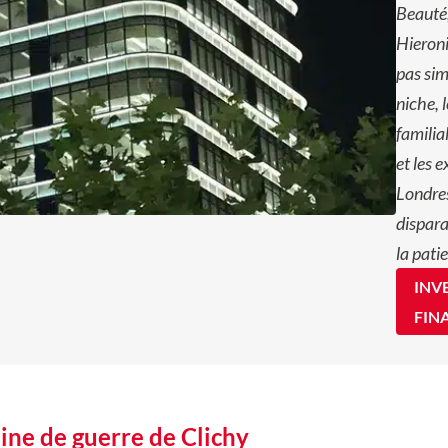
Beauté,
Hieroni
pas sim
niche, 
familia
et les 
Londres
dispara
la patie
INV
FIN
hine de guerre de Clichy