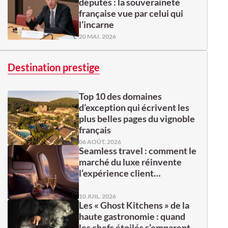
députés : la souveraineté
française vue par celui qui
l’incarne
20 MAI. 2026
Destination prestige
Top 10 des domaines
d’exception qui écrivent les
plus belles pages du vignoble
français
06 AOÛT. 2026
Seamless travel : comment le
marché du luxe réinvente
l’expérience client…
10 JUIL. 2026
Les « Ghost Kitchens » de la
haute gastronomie : quand
les chefs étoilés s’emparent