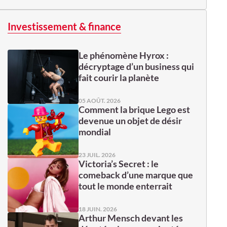
Investissement & finance
Le phénomène Hyrox :
décryptage d’un business qui
fait courir la planète
05 AOÛT. 2026
Comment la brique Lego est
devenue un objet de désir
mondial
23 JUIL. 2026
Victoria’s Secret : le
comeback d’une marque que
tout le monde enterrait
18 JUIN. 2026
Arthur Mensch devant les