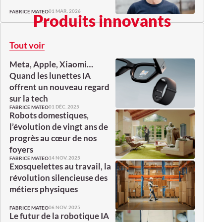
01 MAR. 2026
FABRICE MATEO
Produits innovants
Tout voir
Meta, Apple, Xiaomi…
Quand les lunettes IA
offrent un nouveau regard
sur la tech
01 DÉC. 2025
FABRICE MATEO
Robots domestiques,
l’évolution de vingt ans de
progrès au cœur de nos
foyers
14 NOV. 2025
FABRICE MATEO
Exosquelettes au travail, la
révolution silencieuse des
métiers physiques
06 NOV. 2025
FABRICE MATEO
Le futur de la robotique IA