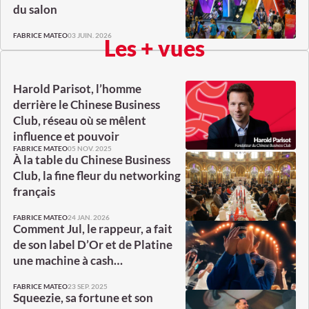
du salon
03 JUIN. 2026
FABRICE MATEO
Les + vues
Harold Parisot, l’homme
derrière le Chinese Business
Club, réseau où se mêlent
influence et pouvoir
05 NOV. 2025
FABRICE MATEO
À la table du Chinese Business
Club, la fine fleur du networking
français
24 JAN. 2026
FABRICE MATEO
Comment Jul, le rappeur, a fait
de son label D’Or et de Platine
une machine à cash…
23 SEP. 2025
FABRICE MATEO
Squeezie, sa fortune et son