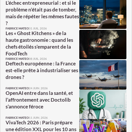
L’échec entrepreneurial : et si le
problème n’était pas de tomber,
mais de répéter les mêmes fautes
?
31 JUIL. 2026
FABRICE MATEO
Les « Ghost Kitchens » de la
haute gastronomie : quand les
chefs étoilés s’emparent de la
FoodTech
08 JUIL. 2026
FABRICE MATEO
Deftech européenne : la France
est-elle prête à industrialiser ses
drones ?
24 JUIN. 2026
FABRICE MATEO
OpenAI entre dans la santé, et
l’affrontement avec Doctolib
s’annonce féroce
11 JUIN. 2026
FABRICE MATEO
VivaTech 2026 : Paris prépare
une édition XXL pour les 10 ans