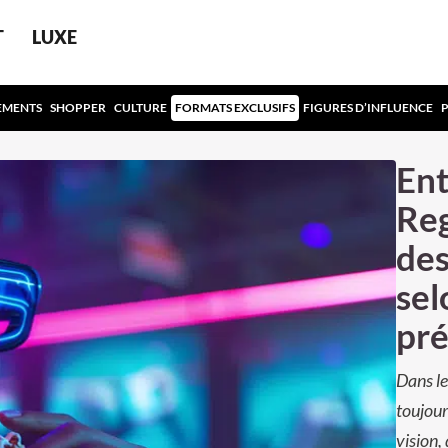
T
LUXE
EMENTS
SHOPPER
CULTURE
FORMATS EXCLUSIFS
FIGURES D’INFLUENCE
Ent
Reg
des
sel
pré
Dans le
toujour
vision, 