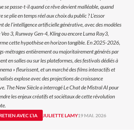
e se passe-t-il quand ce rêve devient malléable, quand
re se plie en temps réel aux choix du public ? L’essor
nt de l’intelligence artificielle générative, avec des modèles
Veo 3, Runway Gen-4, Kling ou encore Luma Ray3,
orme cette hypothèse en horizon tangible. En 2025-2026,
gs-métrages entièrement ou majoritairement générés par
vent en salles ou sur les plateformes, des festivals dédiés à
Cinema » fleurissent, et un marché des films interactifs et
alisés explose avec des projections de croissance
ve. The New Siècle a interrogé Le Chat de Mistral AI pour
dre les enjeux créatifs et sociétaux de cette révolution
te.
ETIEN AVEC L’IA
JULIETTE LAMY
19 MAI. 2026