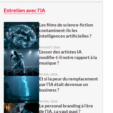
Entretien avec l’IA
Les films de science-fiction
contaminent-ils les
intelligences artificielles ?
04 AOÛT. 2026
L’essor des artistes IA
modifie-t-il notre rapport à la
musique ?
28 JUIL. 2026
Et si la peur du remplacement
par l’IA était devenue un
business ?
24 JUIL. 2026
Le personal branding à l’ère
de l’IA, ça vaut quoi ?