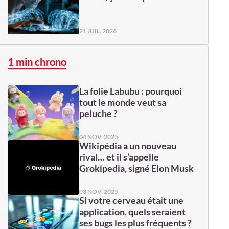
21 JUIL. 2026
1 min chrono
La folie Labubu : pourquoi
tout le monde veut sa
peluche ?
04 NOV. 2025
Wikipédia a un nouveau
rival… et il s’appelle
Grokipedia, signé Elon Musk
03 NOV. 2025
Si votre cerveau était une
application, quels seraient
ses bugs les plus fréquents ?