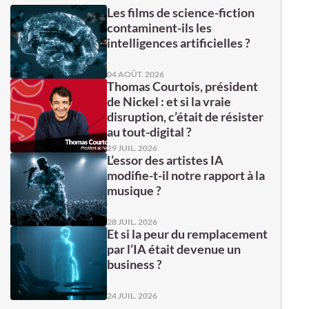
Les films de science-fiction
contaminent-ils les
intelligences artificielles ?
04 AOÛT. 2026
Thomas Courtois, président
de Nickel : et si la vraie
disruption, c’était de résister
au tout-digital ?
29 JUIL. 2026
L’essor des artistes IA
modifie-t-il notre rapport à la
musique ?
28 JUIL. 2026
Et si la peur du remplacement
par l’IA était devenue un
business ?
24 JUIL. 2026