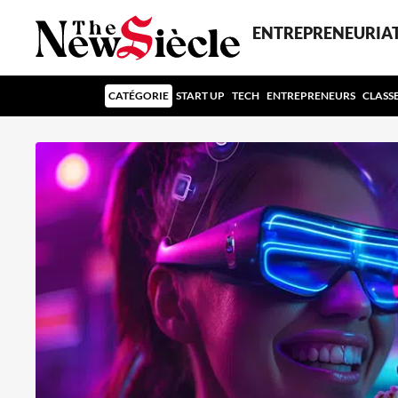
ENTREPRENEURIA
CATÉGORIE
START UP
TECH
ENTREPRENEURS
CLASS