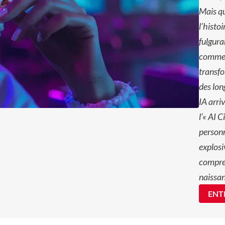
Mais qu
l’histoi
fulgura
comme 
transf
des lon
IA arri
l’« AI 
personn
explosi
compren
naissan
ENTR