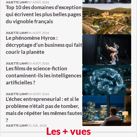
07 AOÛT. 2026
JULIETTE LAMY
Top 10 des domaines d’exception
qui écrivent les plus belles pages
du vignoble français
06 AOÛT. 2026
JULIETTE LAMY
Le phénomène Hyrox :
décryptage d’un business qui fait
courir la planète
05 AOÛT. 2026
JULIETTE LAMY
Les films de science-fiction
contaminent-ils les intelligences
artificielles ?
04 AOÛT. 2026
JULIETTE LAMY
L’échec entrepreneurial : et si le
problème n’était pas de tomber,
mais de répéter les mêmes fautes
?
31 JUIL. 2026
JULIETTE LAMY
Les + vues