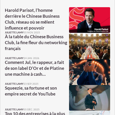
Harold Parisot, l’homme
derrière le Chinese Business
Club, réseau où se mêlent
influence et pouvoir
05 NOV. 2025
JULIETTE LAMY
À la table du Chinese Business
Club, la fine fleur du networking
français
24 JAN. 2026
JULIETTE LAMY
Comment Jul, le rappeur, a fait
de son label D’Or et de Platine
une machine à cash…
23 SEP. 2025
JULIETTE LAMY
Squeezie, sa fortune et son
empire secret de YouTube
05 DÉC. 2025
JULIETTE LAMY
Top 10 des entreprises à la plus