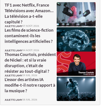
TF1 avec Netflix, France
Télévisions avec Amazon…
La télévision a-t-elle
capitulé ?
07 AOÛT. 2026
JULIETTE LAMY
Les films de science-fiction
contaminent-ils les
intelligences artificielles ?
04 AOÛT. 2026
JULIETTE LAMY
Thomas Courtois, président
de Nickel : et si la vraie
disruption, c’était de
résister au tout-digital ?
29 JUIL. 2026
JULIETTE LAMY
L’essor des artistes IA
modifie-t-il notre rapport à
la musique ?
28 JUIL. 2026
JULIETTE LAMY