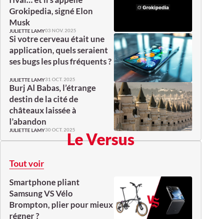
Grokipedia, signé Elon
Musk
03 NOV. 2025
JULIETTE LAMY
Si votre cerveau était une
application, quels seraient
ses bugs les plus fréquents ?
31 OCT. 2025
JULIETTE LAMY
Burj Al Babas, l’étrange
destin de la cité de
châteaux laissée à
l’abandon
30 OCT. 2025
JULIETTE LAMY
Le Versus
Tout voir
Smartphone pliant
Samsung VS Vélo
Brompton, plier pour mieux
régner ?