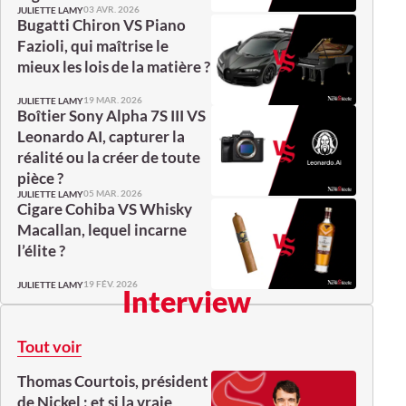
03 AVR. 2026
JULIETTE LAMY
Bugatti Chiron VS Piano
Fazioli, qui maîtrise le
mieux les lois de la matière ?
19 MAR. 2026
JULIETTE LAMY
Boîtier Sony Alpha 7S III VS
Leonardo AI, capturer la
réalité ou la créer de toute
pièce ?
05 MAR. 2026
JULIETTE LAMY
Cigare Cohiba VS Whisky
Macallan, lequel incarne
l’élite ?
19 FÉV. 2026
JULIETTE LAMY
Interview
Tout voir
Thomas Courtois, président
de Nickel : et si la vraie