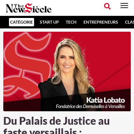
CATÉGORIE
START UP
TECH
ENTREPRENEURS
CLA
Du Palais de Justice au
faste versaillais :