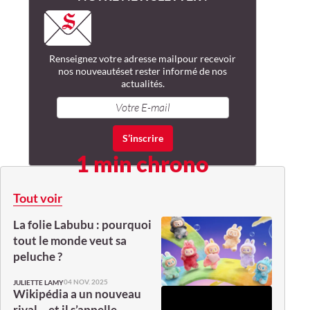
Renseignez votre adresse mail
pour recevoir
nos nouveautés
et rester informé de nos
actualités.
1 min chrono
Tout voir
La folie Labubu : pourquoi
tout le monde veut sa
peluche ?
04 NOV. 2025
JULIETTE LAMY
Wikipédia a un nouveau
rival… et il s’appelle