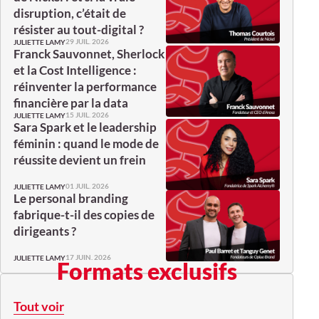
disruption, c’était de
résister au tout-digital ?
29 JUIL. 2026
JULIETTE LAMY
Franck Sauvonnet, Sherlock
et la Cost Intelligence :
réinventer la performance
financière par la data
15 JUIL. 2026
JULIETTE LAMY
Sara Spark et le leadership
féminin : quand le mode de
réussite devient un frein
01 JUIL. 2026
JULIETTE LAMY
Le personal branding
fabrique-t-il des copies de
dirigeants ?
17 JUIN. 2026
JULIETTE LAMY
Formats exclusifs
Tout voir