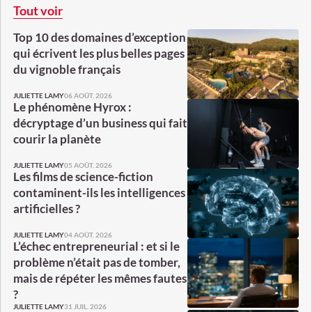
Tout voir
Top 10 des domaines d’exception
qui écrivent les plus belles pages
du vignoble français
06 AOÛT. 2026
JULIETTE LAMY
Le phénomène Hyrox :
décryptage d’un business qui fait
courir la planète
05 AOÛT. 2026
JULIETTE LAMY
Les films de science-fiction
contaminent-ils les intelligences
artificielles ?
04 AOÛT. 2026
JULIETTE LAMY
L’échec entrepreneurial : et si le
problème n’était pas de tomber,
mais de répéter les mêmes fautes
?
31 JUIL. 2026
JULIETTE LAMY