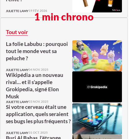
19 FÉV. 2026
JULIETTE LAMY
1 min chrono
Tout voir
La folie Labubu : pourquoi
tout le monde veut sa
peluche ?
04 NOV. 2025
JULIETTE LAMY
Wikipédia a un nouveau
rival… et il s’appelle
Grokipedia, signé Elon
Musk
03 NOV. 2025
JULIETTE LAMY
Si votre cerveau était une
application, quels seraient
ses bugs les plus fréquents ?
31 OCT. 2025
JULIETTE LAMY
Burj Al Babas, l’étrange