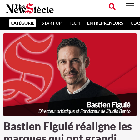
CATÉGORIE
START UP
TECH
ENTREPRENEURS
CLA
Bastien Figuié réaligne les
marques qui ont grandi