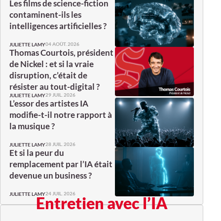
Les films de science-fiction
contaminent-ils les
intelligences artificielles ?
04 AOÛT. 2026
JULIETTE LAMY
Thomas Courtois, président
de Nickel : et si la vraie
disruption, c’était de
résister au tout-digital ?
29 JUIL. 2026
JULIETTE LAMY
L’essor des artistes IA
modifie-t-il notre rapport à
la musique ?
28 JUIL. 2026
JULIETTE LAMY
Et si la peur du
remplacement par l’IA était
devenue un business ?
24 JUIL. 2026
JULIETTE LAMY
Entretien avec l’IA