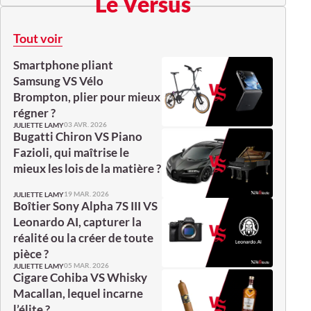
Le Versus
Tout voir
Smartphone pliant
Samsung VS Vélo
Brompton, plier pour mieux
régner ?
03 AVR. 2026
JULIETTE LAMY
Bugatti Chiron VS Piano
Fazioli, qui maîtrise le
mieux les lois de la matière ?
19 MAR. 2026
JULIETTE LAMY
Boîtier Sony Alpha 7S III VS
Leonardo AI, capturer la
réalité ou la créer de toute
pièce ?
05 MAR. 2026
JULIETTE LAMY
Cigare Cohiba VS Whisky
Macallan, lequel incarne
l’élite ?