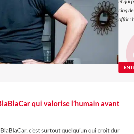
et qui 
cinq de
offrir : 
ENT
BlaBlaCar qui valorise l’humain avant
 BlaBlaCar, c’est surtout quelqu’un qui croit dur