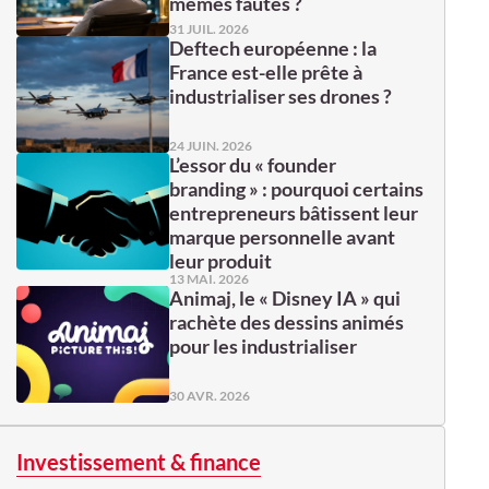
mêmes fautes ?
31 JUIL. 2026
Deftech européenne : la
France est-elle prête à
industrialiser ses drones ?
24 JUIN. 2026
L’essor du « founder
branding » : pourquoi certains
entrepreneurs bâtissent leur
marque personnelle avant
leur produit
13 MAI. 2026
Animaj, le « Disney IA » qui
rachète des dessins animés
pour les industrialiser
30 AVR. 2026
Investissement & finance