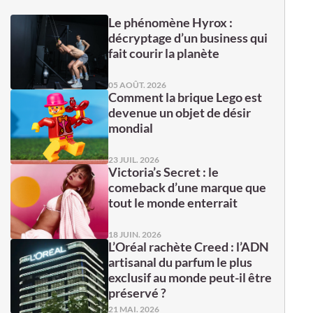
Le phénomène Hyrox :
décryptage d’un business qui
fait courir la planète
05 AOÛT. 2026
Comment la brique Lego est
devenue un objet de désir
mondial
23 JUIL. 2026
Victoria’s Secret : le
comeback d’une marque que
tout le monde enterrait
18 JUIN. 2026
L’Oréal rachète Creed : l’ADN
artisanal du parfum le plus
exclusif au monde peut-il être
préservé ?
21 MAI. 2026