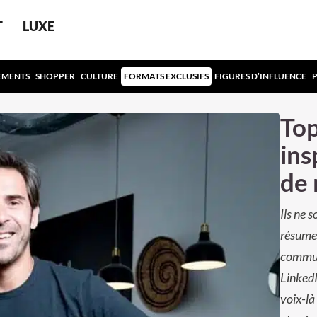
T
LUXE
EMENTS
SHOPPER
CULTURE
FORMATS EXCLUSIFS
FIGURES D’INFLUENCE
Top
ins
de 
Ils ne 
résume 
commun,
LinkedI
voix-là