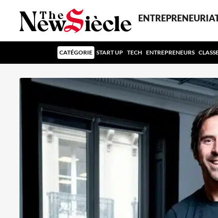
ENTREPRENEURIA
CATÉGORIE
START UP
TECH
ENTREPRENEURS
CLASS