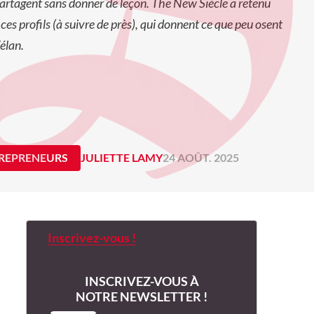
partagent sans donner de leçon. The New Siècle a retenu
 ces profils (à suivre de près), qui donnent ce que peu osent
l’élan.
REPRENEURS
JULIETTE LAMY
24 AOÛT. 2025
Inscrivez-vous !
INSCRIVEZ-VOUS À
NOTRE NEWSLETTER !