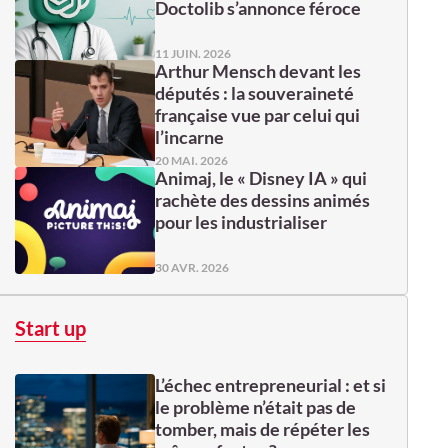
Doctolib s’annonce féroce
11 JUIN. 2026
Arthur Mensch devant les
députés : la souveraineté
française vue par celui qui
l’incarne
20 MAI. 2026
Animaj, le « Disney IA » qui
rachète des dessins animés
pour les industrialiser
30 AVR. 2026
Start up
L’échec entrepreneurial : et si
le problème n’était pas de
tomber, mais de répéter les