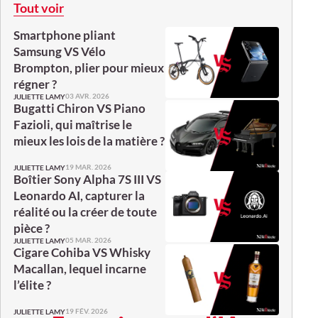
Tout voir
Smartphone pliant
Samsung VS Vélo
Brompton, plier pour mieux
régner ?
03 AVR. 2026
JULIETTE LAMY
Bugatti Chiron VS Piano
Fazioli, qui maîtrise le
mieux les lois de la matière ?
19 MAR. 2026
JULIETTE LAMY
Boîtier Sony Alpha 7S III VS
Leonardo AI, capturer la
réalité ou la créer de toute
pièce ?
05 MAR. 2026
JULIETTE LAMY
Cigare Cohiba VS Whisky
Macallan, lequel incarne
l’élite ?
19 FÉV. 2026
JULIETTE LAMY