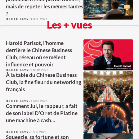
mais de répéter les mêmes fautes
?
31 JUIL. 2026
JULIETTE LAMY
Les + vues
Harold Parisot, l’homme
derrière le Chinese Business
Club, réseau où se mêlent
influence et pouvoir
05 NOV. 2025
JULIETTE LAMY
À la table du Chinese Business
Club, la fine fleur du networking
français
24 JAN. 2026
JULIETTE LAMY
Comment Jul, le rappeur, a fait
de son label D’Or et de Platine
une machine à cash…
23 SEP. 2025
JULIETTE LAMY
Squeezie, sa fortune et son