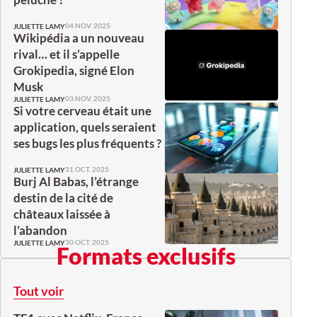
04 NOV. 2025
JULIETTE LAMY
Wikipédia a un nouveau
rival… et il s’appelle
Grokipedia, signé Elon
Musk
03 NOV. 2025
JULIETTE LAMY
Si votre cerveau était une
application, quels seraient
ses bugs les plus fréquents ?
31 OCT. 2025
JULIETTE LAMY
Burj Al Babas, l’étrange
destin de la cité de
châteaux laissée à
l’abandon
30 OCT. 2025
JULIETTE LAMY
Formats exclusifs
Tout voir