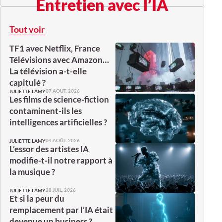
Entretien avec l’IA
Tout voir
TF1 avec Netflix, France
Télévisions avec Amazon…
La télévision a-t-elle
capitulé ?
07 AOÛT. 2026
JULIETTE LAMY
Les films de science-fiction
contaminent-ils les
intelligences artificielles ?
04 AOÛT. 2026
JULIETTE LAMY
L’essor des artistes IA
modifie-t-il notre rapport à
la musique ?
28 JUIL. 2026
JULIETTE LAMY
Et si la peur du
remplacement par l’IA était
devenue un business ?