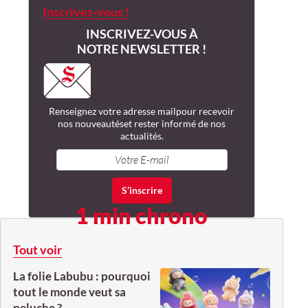
Inscrivez-vous !
INSCRIVEZ-VOUS À
NOTRE NEWSLETTER !
Renseignez votre adresse mail
pour recevoir
nos nouveautés
et rester informé de nos
actualités.
1 min chrono
Tout voir
La folie Labubu : pourquoi
tout le monde veut sa
peluche ?