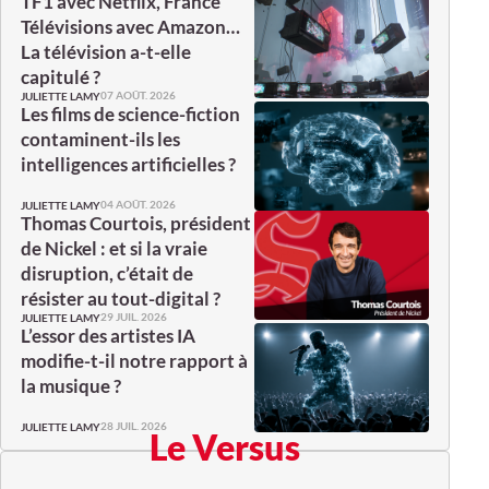
TF1 avec Netflix, France
Télévisions avec Amazon…
La télévision a-t-elle
capitulé ?
07 AOÛT. 2026
JULIETTE LAMY
Les films de science-fiction
contaminent-ils les
intelligences artificielles ?
04 AOÛT. 2026
JULIETTE LAMY
Thomas Courtois, président
de Nickel : et si la vraie
disruption, c’était de
résister au tout-digital ?
29 JUIL. 2026
JULIETTE LAMY
L’essor des artistes IA
modifie-t-il notre rapport à
la musique ?
28 JUIL. 2026
JULIETTE LAMY
Le Versus