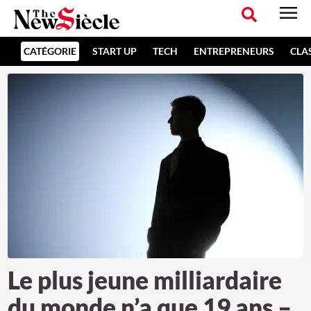
CATÉGORIE
START UP
TECH
ENTREPRENEURS
CLA
Le plus jeune milliardaire
du monde n’a que 19 ans –