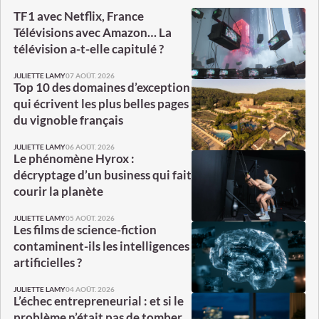
TF1 avec Netflix, France
Télévisions avec Amazon… La
télévision a-t-elle capitulé ?
07 AOÛT. 2026
JULIETTE LAMY
Top 10 des domaines d’exception
qui écrivent les plus belles pages
du vignoble français
06 AOÛT. 2026
JULIETTE LAMY
Le phénomène Hyrox :
décryptage d’un business qui fait
courir la planète
05 AOÛT. 2026
JULIETTE LAMY
Les films de science-fiction
contaminent-ils les intelligences
artificielles ?
04 AOÛT. 2026
JULIETTE LAMY
L’échec entrepreneurial : et si le
problème n’était pas de tomber,