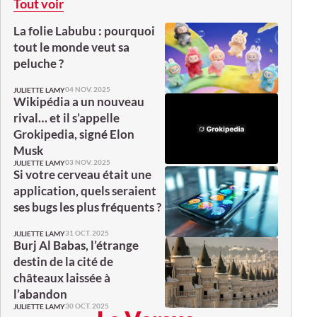
Tout voir
La folie Labubu : pourquoi
tout le monde veut sa
peluche ?
04 NOV. 2025
JULIETTE LAMY
Wikipédia a un nouveau
rival… et il s’appelle
Grokipedia, signé Elon
Musk
03 NOV. 2025
JULIETTE LAMY
Si votre cerveau était une
application, quels seraient
ses bugs les plus fréquents ?
31 OCT. 2025
JULIETTE LAMY
Burj Al Babas, l’étrange
destin de la cité de
châteaux laissée à
l’abandon
30 OCT. 2025
JULIETTE LAMY