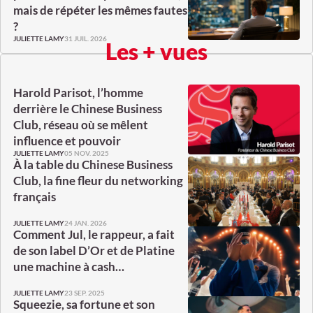
mais de répéter les mêmes fautes
?
31 JUIL. 2026
JULIETTE LAMY
Les + vues
Harold Parisot, l’homme
derrière le Chinese Business
Club, réseau où se mêlent
influence et pouvoir
05 NOV. 2025
JULIETTE LAMY
À la table du Chinese Business
Club, la fine fleur du networking
français
24 JAN. 2026
JULIETTE LAMY
Comment Jul, le rappeur, a fait
de son label D’Or et de Platine
une machine à cash…
23 SEP. 2025
JULIETTE LAMY
Squeezie, sa fortune et son