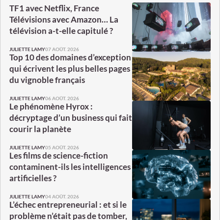
TF1 avec Netflix, France
Télévisions avec Amazon… La
télévision a-t-elle capitulé ?
07 AOÛT. 2026
JULIETTE LAMY
Top 10 des domaines d’exception
qui écrivent les plus belles pages
du vignoble français
06 AOÛT. 2026
JULIETTE LAMY
Le phénomène Hyrox :
décryptage d’un business qui fait
courir la planète
05 AOÛT. 2026
JULIETTE LAMY
Les films de science-fiction
contaminent-ils les intelligences
artificielles ?
04 AOÛT. 2026
JULIETTE LAMY
L’échec entrepreneurial : et si le
problème n’était pas de tomber,