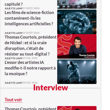
capitulé ?
07 AOÛT. 2026
JULIETTE LAMY
Les films de science-fiction
contaminent-ils les
intelligences artificielles ?
04 AOÛT. 2026
JULIETTE LAMY
Thomas Courtois, président
de Nickel : et si la vraie
disruption, c’était de
résister au tout-digital ?
29 JUIL. 2026
JULIETTE LAMY
L’essor des artistes IA
modifie-t-il notre rapport à
la musique ?
28 JUIL. 2026
JULIETTE LAMY
Interview
Tout voir
Thomas Courtois, président