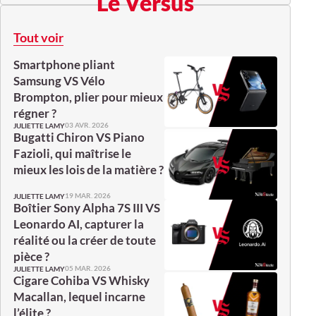
Le Versus
Tout voir
Smartphone pliant
Samsung VS Vélo
Brompton, plier pour mieux
régner ?
03 AVR. 2026
JULIETTE LAMY
Bugatti Chiron VS Piano
Fazioli, qui maîtrise le
mieux les lois de la matière ?
19 MAR. 2026
JULIETTE LAMY
Boîtier Sony Alpha 7S III VS
Leonardo AI, capturer la
réalité ou la créer de toute
pièce ?
05 MAR. 2026
JULIETTE LAMY
Cigare Cohiba VS Whisky
Macallan, lequel incarne
l’élite ?