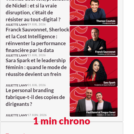
de Nickel : et si la vraie
disruption, c’était de
résister au tout-digital ?
29 JUIL. 2026
JULIETTE LAMY
Franck Sauvonnet, Sherlock
et la Cost Intelligence :
réinventer la performance
financière par la data
15 JUIL. 2026
JULIETTE LAMY
Sara Spark et le leadership
féminin : quand le mode de
réussite devient un frein
01 JUIL. 2026
JULIETTE LAMY
Le personal branding
fabrique-t-il des copies de
dirigeants ?
17 JUIN. 2026
JULIETTE LAMY
1 min chrono