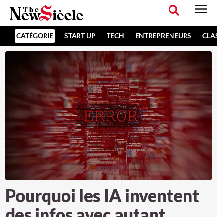
CATÉGORIE
START UP
TECH
ENTREPRENEURS
CLA
Pourquoi les IA inventent
des infos avec autant