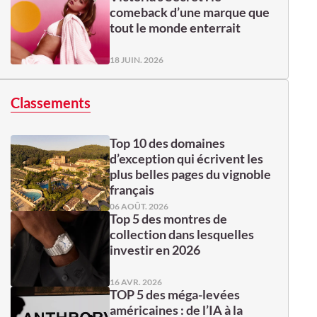
comeback d’une marque que
tout le monde enterrait
18 JUIN. 2026
Classements
Top 10 des domaines
d’exception qui écrivent les
plus belles pages du vignoble
français
06 AOÛT. 2026
Top 5 des montres de
collection dans lesquelles
investir en 2026
16 AVR. 2026
TOP 5 des méga-levées
américaines : de l’IA à la