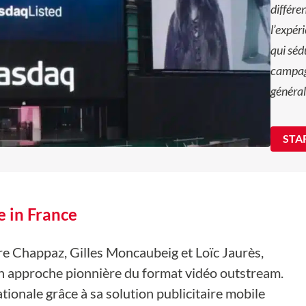
différe
l’expér
qui séd
campagn
général
STA
 in France
e Chappaz, Gilles Moncaubeig et Loïc Jaurès,
son approche pionnière du format vidéo outstream.
ationale grâce à sa solution publicitaire mobile