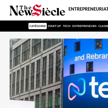
ENTREPRENEURIA
CATÉGORIE
START UP
TECH
ENTREPRENEURS
CLASS