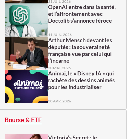
31 JUIL. 2026
OpenAI entre dans la santé,
et l’affrontement avec
Doctolib s’annonce féroce
11 JUIN. 2026
Arthur Mensch devant les
députés : la souveraineté
française vue par celui qui
l’incarne
20 MAI. 2026
Animaj, le « Disney IA » qui
rachète des dessins animés
pour les industrialiser
30 AVR. 2026
Bourse & ETF
Victoria’s Secret : le