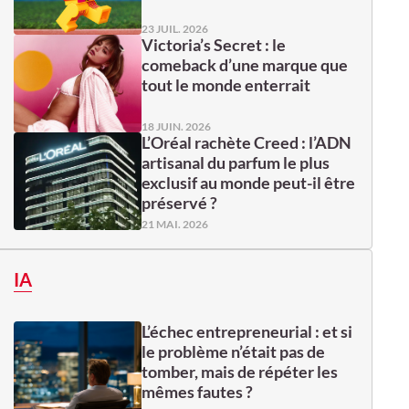
23 JUIL. 2026
Victoria’s Secret : le
comeback d’une marque que
tout le monde enterrait
18 JUIN. 2026
L’Oréal rachète Creed : l’ADN
artisanal du parfum le plus
exclusif au monde peut-il être
préservé ?
21 MAI. 2026
IA
L’échec entrepreneurial : et si
le problème n’était pas de
tomber, mais de répéter les
mêmes fautes ?