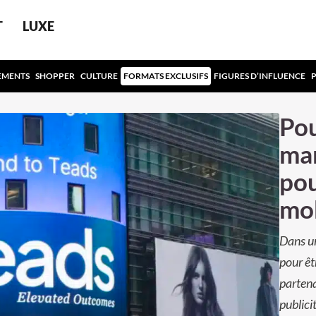
T
LUXE
EMENTS
SHOPPER
CULTURE
FORMATS EXCLUSIFS
FIGURES D’INFLUENCE
Pou
mar
pou
mob
Dans un
pour êt
partena
publici