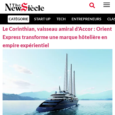
CATÉGORIE
START UP
TECH
ENTREPRENEURS
CLA
Le Corinthian, vaisseau amiral d’Accor : Orient
Express transforme une marque hôtelière en
empire expérientiel