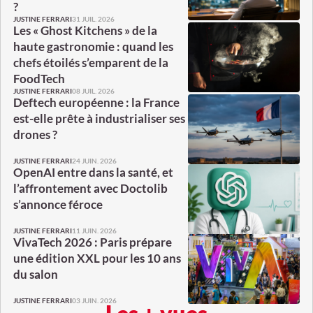
?
31 JUIL. 2026
JUSTINE FERRARI
Les « Ghost Kitchens » de la
haute gastronomie : quand les
chefs étoilés s’emparent de la
FoodTech
08 JUIL. 2026
JUSTINE FERRARI
Deftech européenne : la France
est-elle prête à industrialiser ses
drones ?
24 JUIN. 2026
JUSTINE FERRARI
OpenAI entre dans la santé, et
l’affrontement avec Doctolib
s’annonce féroce
11 JUIN. 2026
JUSTINE FERRARI
VivaTech 2026 : Paris prépare
une édition XXL pour les 10 ans
du salon
03 JUIN. 2026
JUSTINE FERRARI