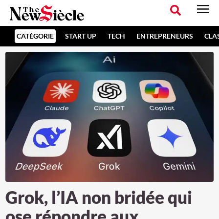
CATÉGORIE
START UP
TECH
ENTREPRENEURS
CLA
Grok, l’IA non bridée qui
ose répondre aux