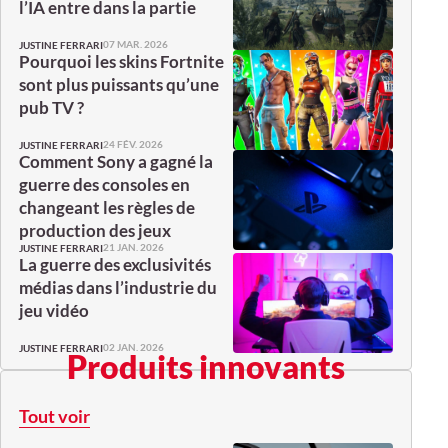
l’IA entre dans la partie
07 MAR. 2026
JUSTINE FERRARI
Pourquoi les skins Fortnite
sont plus puissants qu’une
pub TV ?
24 FÉV. 2026
JUSTINE FERRARI
Comment Sony a gagné la
guerre des consoles en
changeant les règles de
production des jeux
21 JAN. 2026
JUSTINE FERRARI
La guerre des exclusivités
médias dans l’industrie du
jeu vidéo
02 JAN. 2026
JUSTINE FERRARI
Produits innovants
Tout voir