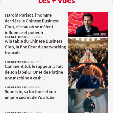
Les + vues
Harold Parisot, l’homme
derrière le Chinese Business
Club, réseau où se mêlent
influence et pouvoir
05 NOV. 2025
JUSTINE FERRARI
À la table du Chinese Business
Club, la fine fleur du networking
français
24 JAN. 2026
JUSTINE FERRARI
Comment Jul, le rappeur, a fait
de son label D’Or et de Platine
une machine à cash…
23 SEP. 2025
JUSTINE FERRARI
Squeezie, sa fortune et son
empire secret de YouTube
05 DÉC. 2025
JUSTINE FERRARI