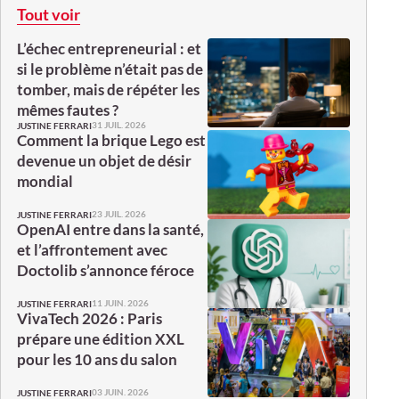
Tout voir
L’échec entrepreneurial : et
si le problème n’était pas de
tomber, mais de répéter les
mêmes fautes ?
31 JUIL. 2026
JUSTINE FERRARI
Comment la brique Lego est
devenue un objet de désir
mondial
23 JUIL. 2026
JUSTINE FERRARI
OpenAI entre dans la santé,
et l’affrontement avec
Doctolib s’annonce féroce
11 JUIN. 2026
JUSTINE FERRARI
VivaTech 2026 : Paris
prépare une édition XXL
pour les 10 ans du salon
03 JUIN. 2026
JUSTINE FERRARI