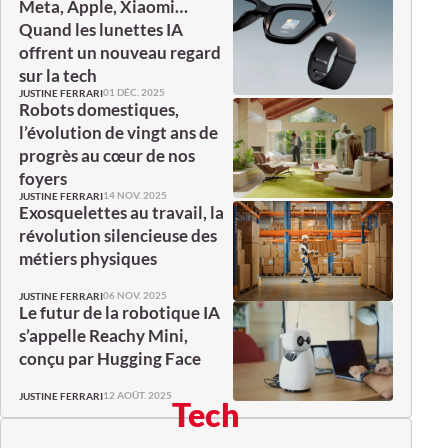
Meta, Apple, Xiaomi…
Quand les lunettes IA
offrent un nouveau regard
sur la tech
01 DÉC. 2025
JUSTINE FERRARI
Robots domestiques,
l’évolution de vingt ans de
progrès au cœur de nos
foyers
14 NOV. 2025
JUSTINE FERRARI
Exosquelettes au travail, la
révolution silencieuse des
métiers physiques
06 NOV. 2025
JUSTINE FERRARI
Le futur de la robotique IA
s’appelle Reachy Mini,
conçu par Hugging Face
12 AOÛT. 2025
JUSTINE FERRARI
Tech