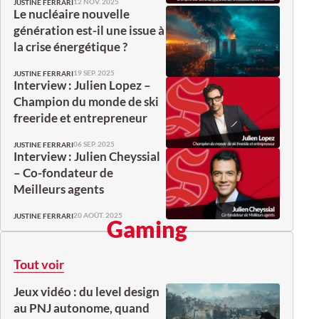
12 NOV. 2025
JUSTINE FERRARI
Le nucléaire nouvelle
génération est-il une issue à
la crise énergétique ?
19 SEP. 2025
JUSTINE FERRARI
Interview : Julien Lopez –
Champion du monde de ski
freeride et entrepreneur
06 SEP. 2025
JUSTINE FERRARI
Interview : Julien Cheyssial
– Co-fondateur de
Meilleurs agents
20 AOÛT. 2025
JUSTINE FERRARI
Gaming
Tout voir
Jeux vidéo : du level design
au PNJ autonome, quand