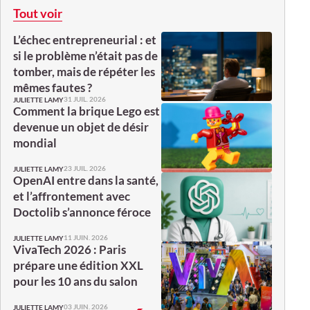
Tout voir
L’échec entrepreneurial : et
si le problème n’était pas de
tomber, mais de répéter les
mêmes fautes ?
31 JUIL. 2026
JULIETTE LAMY
Comment la brique Lego est
devenue un objet de désir
mondial
23 JUIL. 2026
JULIETTE LAMY
OpenAI entre dans la santé,
et l’affrontement avec
Doctolib s’annonce féroce
11 JUIN. 2026
JULIETTE LAMY
VivaTech 2026 : Paris
prépare une édition XXL
pour les 10 ans du salon
03 JUIN. 2026
JULIETTE LAMY