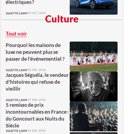
électriques ?
04 OCT. 2025
JULIETTE LAMY
Culture
Tout voir
Pourquoi les maisons de
luxe ne peuvent plus se
passer de l’événementiel ?
30 JUIL. 2026
JULIETTE LAMY
Jacques Séguéla, le vendeur
d’histoires qui refuse de
vieillir
27 JUIL. 2026
JULIETTE LAMY
5 remises de prix
incontournables en France :
du Goncourt aux Nuits du
Siècle
16 JUIL. 2026
JULIETTE LAMY