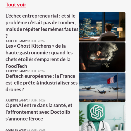
Tout voir
L’échec entrepreneurial : et si le
problème n’était pas de tomber,
mais de répéter les mêmes fautes
?
31 JUIL. 2026
JULIETTE LAMY
Les « Ghost Kitchens » de la
haute gastronomie : quand les
chefs étoilés s’emparent de la
FoodTech
08 JUIL. 2026
JULIETTE LAMY
Deftech européenne : la France
est-elle prête à industrialiser ses
drones ?
24 JUIN. 2026
JULIETTE LAMY
OpenAI entre dans la santé, et
l’affrontement avec Doctolib
s’annonce féroce
11 JUIN. 2026
JULIETTE LAMY