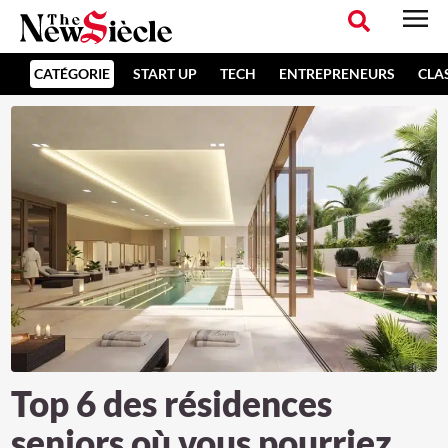
CATÉGORIE
START UP
TECH
ENTREPRENEURS
CLA
Top 6 des résidences
seniors où vous pourriez