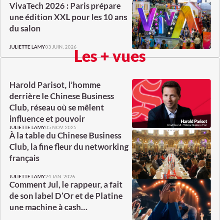
VivaTech 2026 : Paris prépare
une édition XXL pour les 10 ans
du salon
03 JUIN. 2026
JULIETTE LAMY
Les + vues
Harold Parisot, l’homme
derrière le Chinese Business
Club, réseau où se mêlent
influence et pouvoir
05 NOV. 2025
JULIETTE LAMY
À la table du Chinese Business
Club, la fine fleur du networking
français
24 JAN. 2026
JULIETTE LAMY
Comment Jul, le rappeur, a fait
de son label D’Or et de Platine
une machine à cash…