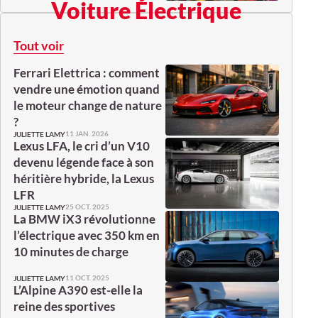
Voiture Électrique
Tout voir
Ferrari Elettrica : comment
vendre une émotion quand
le moteur change de nature
?
11 JAN. 2026
JULIETTE LAMY
Lexus LFA, le cri d’un V10
devenu légende face à son
héritière hybride, la Lexus
LFR
25 OCT. 2025
JULIETTE LAMY
La BMW iX3 révolutionne
l’électrique avec 350 km en
10 minutes de charge
11 OCT. 2025
JULIETTE LAMY
L’Alpine A390 est-elle la
reine des sportives