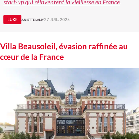
start-up qui réinventent la vieillesse en France
.
LUXE
27 JUIL. 2025
JULIETTE LAMY
Villa Beausoleil, évasion raffinée au
cœur de la France