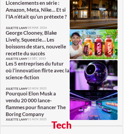
Licenciements en série :
Amazon, Meta, Nike… Et si
l’IA n’était qu’un prétexte ?
28 MAR. 2026
JULIETTE LAMY
George Clooney, Blake
Lively, Squeezie… Les
boissons de stars, nouvelle
recette du succès
12 DÉC. 2025
JULIETTE LAMY
Les 5 entreprises du futur
où l’innovation flirte avec la
science-fiction
02 NOV. 2025
JULIETTE LAMY
Pourquoi Elon Musk a
vendu 20 000 lance-
flammes pour financer The
Boring Company
01 NOV. 2025
JULIETTE LAMY
Tech