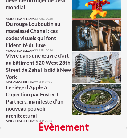
devenue un objet de désir
mondial
23 JUIL. 2026
MOUCHKA SELLAM
Du rouge Louboutin au
matelassé Chanel : ces
codes visuels qui font
l’identité du luxe
22 JUIL. 2026
MOUCHKA SELLAM
Vivre dans une œuvre d’art
au bâtiment 520 West 28th
Street de Zaha Hadid à New
York
22 SEP. 2025
MOUCHKA SELLAM
Le siège d’Apple à
Cupertino par Foster +
Partners, manifeste d’un
nouveau pouvoir
architectural
15 SEP. 2025
MOUCHKA SELLAM
Évènement