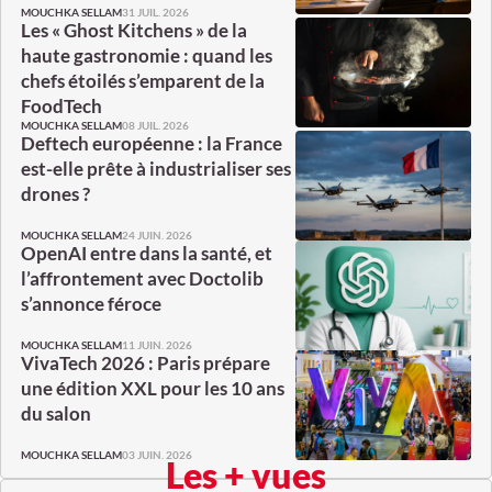
31 JUIL. 2026
MOUCHKA SELLAM
Les « Ghost Kitchens » de la
haute gastronomie : quand les
chefs étoilés s’emparent de la
FoodTech
08 JUIL. 2026
MOUCHKA SELLAM
Deftech européenne : la France
est-elle prête à industrialiser ses
drones ?
24 JUIN. 2026
MOUCHKA SELLAM
OpenAI entre dans la santé, et
l’affrontement avec Doctolib
s’annonce féroce
11 JUIN. 2026
MOUCHKA SELLAM
VivaTech 2026 : Paris prépare
une édition XXL pour les 10 ans
du salon
03 JUIN. 2026
MOUCHKA SELLAM
Les + vues