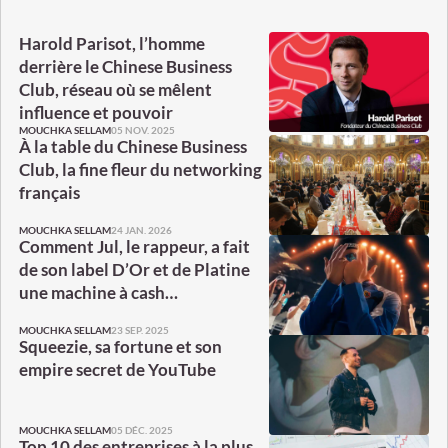
Harold Parisot, l’homme
derrière le Chinese Business
Club, réseau où se mêlent
influence et pouvoir
05 NOV. 2025
MOUCHKA SELLAM
À la table du Chinese Business
Club, la fine fleur du networking
français
24 JAN. 2026
MOUCHKA SELLAM
Comment Jul, le rappeur, a fait
de son label D’Or et de Platine
une machine à cash…
23 SEP. 2025
MOUCHKA SELLAM
Squeezie, sa fortune et son
empire secret de YouTube
05 DÉC. 2025
MOUCHKA SELLAM
Top 10 des entreprises à la plus