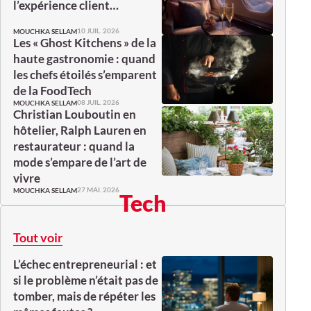
l’expérience client…
10 JUIL. 2026
MOUCHKA SELLAM
Les « Ghost Kitchens » de la
haute gastronomie : quand
les chefs étoilés s’emparent
de la FoodTech
08 JUIL. 2026
MOUCHKA SELLAM
Christian Louboutin en
hôtelier, Ralph Lauren en
restaurateur : quand la
mode s’empare de l’art de
vivre
27 MAI. 2026
MOUCHKA SELLAM
Tech
Tout voir
L’échec entrepreneurial : et
si le problème n’était pas de
tomber, mais de répéter les