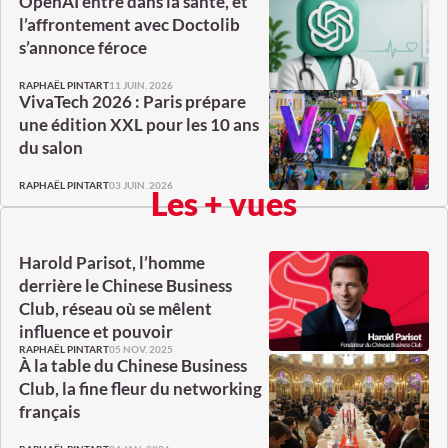
OpenAI entre dans la santé, et
l’affrontement avec Doctolib
s’annonce féroce
11 JUIN. 2026
RAPHAËL PINTART
VivaTech 2026 : Paris prépare
une édition XXL pour les 10 ans
du salon
03 JUIN. 2026
RAPHAËL PINTART
Les + vues
Harold Parisot, l’homme
derrière le Chinese Business
Club, réseau où se mêlent
influence et pouvoir
05 NOV. 2025
RAPHAËL PINTART
À la table du Chinese Business
Club, la fine fleur du networking
français