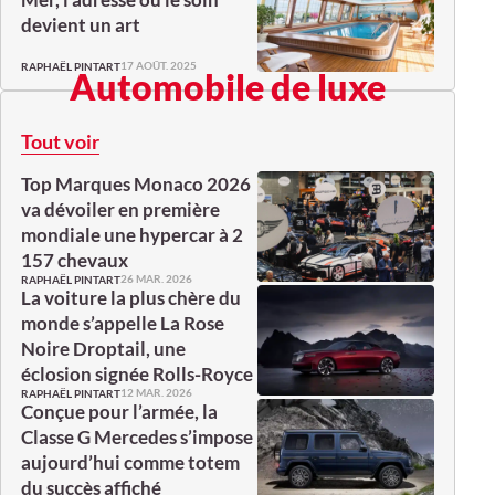
devient un art
17 AOÛT. 2025
RAPHAËL PINTART
Automobile de luxe
Tout voir
Top Marques Monaco 2026
va dévoiler en première
mondiale une hypercar à 2
157 chevaux
26 MAR. 2026
RAPHAËL PINTART
La voiture la plus chère du
monde s’appelle La Rose
Noire Droptail, une
éclosion signée Rolls-Royce
12 MAR. 2026
RAPHAËL PINTART
Conçue pour l’armée, la
Classe G Mercedes s’impose
aujourd’hui comme totem
du succès affiché