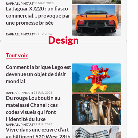
08 MAR. 2026
RAPHAËL PINTART
La Jaguar XJ220 : un fiasco
commercial… provoqué par
une promesse brisée
12 FÉV. 2026
RAPHAËL PINTART
Design
Tout voir
Comment la brique Lego est
devenue un objet de désir
mondial
23 JUIL. 2026
RAPHAËL PINTART
Du rouge Louboutin au
matelassé Chanel : ces
codes visuels qui font
l’identité du luxe
22 JUIL. 2026
RAPHAËL PINTART
Vivre dans une œuvre d’art
au bâtiment 520 West 28th