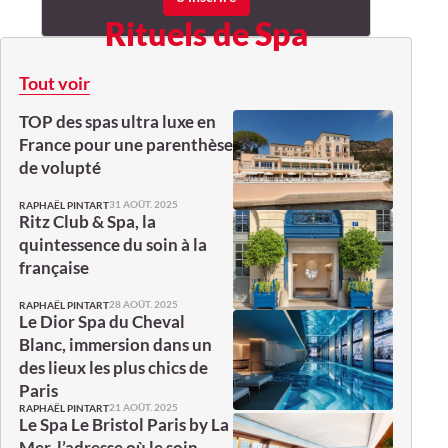
Rituels de Spa
Tout voir
TOP des spas ultra luxe en
France pour une parenthèse
de volupté
31 AOÛT. 2025
RAPHAËL PINTART
Ritz Club & Spa, la
quintessence du soin à la
française
28 AOÛT. 2025
RAPHAËL PINTART
Le Dior Spa du Cheval
Blanc, immersion dans un
des lieux les plus chics de
Paris
21 AOÛT. 2025
RAPHAËL PINTART
Le Spa Le Bristol Paris by La
Mer, l’adresse où le soin