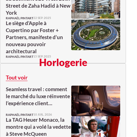
Street de Zaha Hadid à New
York
22 SEP. 2025
RAPHAËL PINTART
Le siège d’Apple à
Cupertino par Foster +
Partners, manifeste d’un
nouveau pouvoir
architectural
15 SEP. 2025
RAPHAËL PINTART
Horlogerie
Tout voir
Seamless travel : comment
le marché du luxe réinvente
l’expérience client…
10 JUIL. 2026
RAPHAËL PINTART
La TAG Heuer Monaco, la
montre qui a volé la vedette
à Steve McQueen