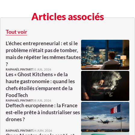
Articles associés
Tout voir
L’échec entrepreneurial : et si le
problème n’était pas de tomber,
mais de répéter les mêmes fautes
?
31 JUIL. 2026
RAPHAËL PINTART
Les « Ghost Kitchens » de la
haute gastronomie : quand les
chefs étoilés s’emparent de la
FoodTech
08 JUIL. 2026
RAPHAËL PINTART
Deftech européenne : la France
est-elle prête à industrialiser ses
drones ?
24 JUIN. 2026
RAPHAËL PINTART