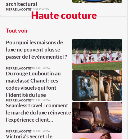
architectural
15 SEP. 2025
PIERRE LACOSTE
Haute couture
Tout voir
Pourquoi les maisons de
luxe ne peuvent plus se
passer de l’événementiel ?
30 JUIL. 2026
PIERRE LACOSTE
Du rouge Louboutin au
matelassé Chanel : ces
codes visuels qui font
l’identité du luxe
22 JUIL. 2026
PIERRE LACOSTE
Seamless travel : comment
le marché du luxe réinvente
l’expérience client…
10 JUIL. 2026
PIERRE LACOSTE
Victoria’s Secret : le