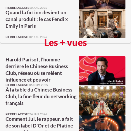
10 JUIL. 2026
PIERRE LACOSTE
Quand la fiction devient un
canal produit : le cas Fendi x
Emily in Paris
02 JUIL. 2026
PIERRE LACOSTE
Les + vues
Harold Parisot, l’homme
derrière le Chinese Business
Club, réseau où se mêlent
influence et pouvoir
05 NOV. 2025
PIERRE LACOSTE
À la table du Chinese Business
Club, la fine fleur du networking
français
24 JAN. 2026
PIERRE LACOSTE
Comment Jul, le rappeur, a fait
de son label D’Or et de Platine