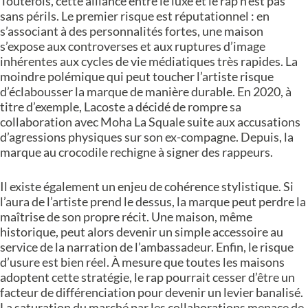
Toutefois, cette alliance entre le luxe et le rap n’est pas
sans périls. Le premier risque est réputationnel : en
s’associant à des personnalités fortes, une maison
s’expose aux controverses et aux ruptures d’image
inhérentes aux cycles de vie médiatiques très rapides. La
moindre polémique qui peut toucher l’artiste risque
d’éclabousser la marque de manière durable. En 2020, à
titre d’exemple, Lacoste a décidé de rompre sa
collaboration avec Moha La Squale suite aux accusations
d’agressions physiques sur son ex-compagne. Depuis, la
marque au crocodile rechigne à signer des rappeurs.
Il existe également un enjeu de cohérence stylistique. Si
l’aura de l’artiste prend le dessus, la marque peut perdre la
maîtrise de son propre récit. Une maison, même
historique, peut alors devenir un simple accessoire au
service de la narration de l’ambassadeur. Enfin, le risque
d’usure est bien réel. À mesure que toutes les maisons
adoptent cette stratégie, le rap pourrait cesser d’être un
facteur de différenciation pour devenir un levier banalisé.
La saturation du marché par les collaborations menace de