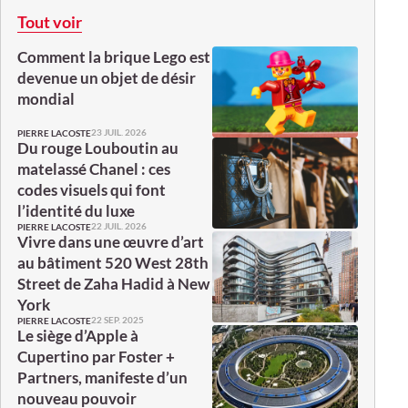
Tout voir
Comment la brique Lego est
devenue un objet de désir
mondial
23 JUIL. 2026
PIERRE LACOSTE
Du rouge Louboutin au
matelassé Chanel : ces
codes visuels qui font
l’identité du luxe
22 JUIL. 2026
PIERRE LACOSTE
Vivre dans une œuvre d’art
au bâtiment 520 West 28th
Street de Zaha Hadid à New
York
22 SEP. 2025
PIERRE LACOSTE
Le siège d’Apple à
Cupertino par Foster +
Partners, manifeste d’un
nouveau pouvoir