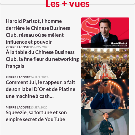
Les + vues
Harold Parisot, l’homme
derrière le Chinese Business
Club, réseau où se mêlent
influence et pouvoir
05 NOV. 2025
PIERRE LACOSTE
À la table du Chinese Business
Club, la fine fleur du networking
français
24 JAN. 2026
PIERRE LACOSTE
Comment Jul, le rappeur, a fait
de son label D’Or et de Platine
une machine à cash…
23 SEP. 2025
PIERRE LACOSTE
Squeezie, sa fortune et son
empire secret de YouTube