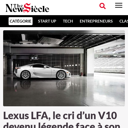
CATÉGORIE
START UP
TECH
ENTREPRENEURS
CLA
Lexus LFA, le cri d’un V10
devenu légende face à son