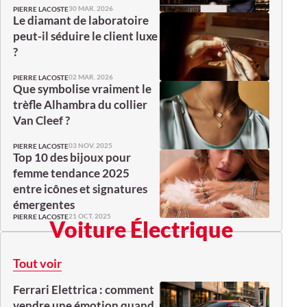
30 MAR. 2026
PIERRE LACOSTE
Le diamant de laboratoire
peut-il séduire le client luxe
?
02 MAR. 2026
PIERRE LACOSTE
Que symbolise vraiment le
trèfle Alhambra du collier
Van Cleef ?
03 NOV. 2025
PIERRE LACOSTE
Top 10 des bijoux pour
femme tendance 2025
entre icônes et signatures
émergentes
21 OCT. 2025
PIERRE LACOSTE
Voiture Électrique
Tout voir
Ferrari Elettrica : comment
vendre une émotion quand