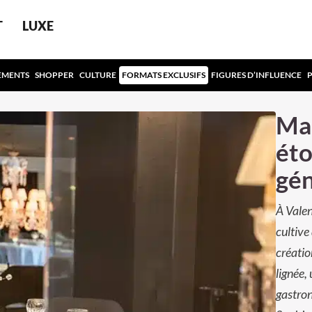
T
LUXE
EMENTS
SHOPPER
CULTURE
FORMATS EXCLUSIFS
FIGURES D’INFLUENCE
Mai
éto
gén
À Valen
cultive
créatio
lignée, 
gastron