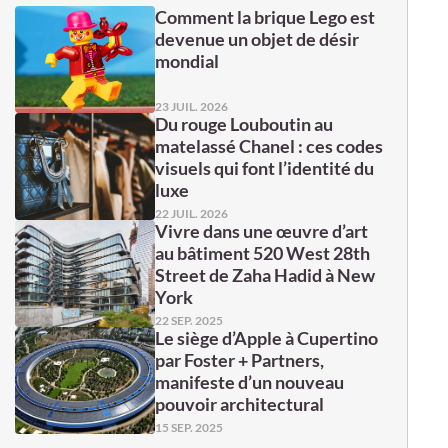
Comment la brique Lego est
devenue un objet de désir
mondial
23 JUIL. 2026
Du rouge Louboutin au
matelassé Chanel : ces codes
visuels qui font l’identité du
luxe
22 JUIL. 2026
Vivre dans une œuvre d’art
au bâtiment 520 West 28th
Street de Zaha Hadid à New
York
22 SEP. 2025
Le siège d’Apple à Cupertino
par Foster + Partners,
manifeste d’un nouveau
pouvoir architectural
15 SEP. 2025