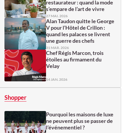
restaurateur : quand la mode
s’empare de l’art de vivre
27 MAI. 2026
Alan Taudon quitte le George
V pour l’Hôtel de Crillon :
quand les palaces se livrent
une guerre des chefs
31 MAR. 2026
Chef Régis Marcon, trois
étoiles au firmament du
Velay
14 JAN. 2026
Shopper
Pourquoi les maisons de luxe
ne peuvent plus se passer de
l’événementiel ?