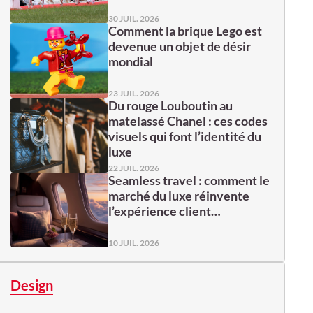
30 JUIL. 2026
Comment la brique Lego est
devenue un objet de désir
mondial
23 JUIL. 2026
Du rouge Louboutin au
matelassé Chanel : ces codes
visuels qui font l’identité du
luxe
22 JUIL. 2026
Seamless travel : comment le
marché du luxe réinvente
l’expérience client…
10 JUIL. 2026
Design