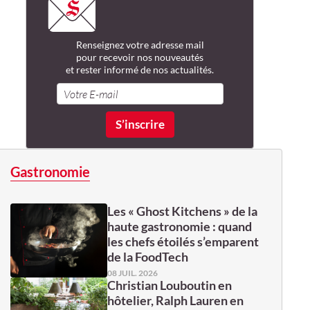
Renseignez votre adresse mail
pour recevoir nos nouveautés
et rester informé de nos actualités.
Gastronomie
Les « Ghost Kitchens » de la
haute gastronomie : quand
les chefs étoilés s’emparent
de la FoodTech
08 JUIL. 2026
Christian Louboutin en
hôtelier, Ralph Lauren en