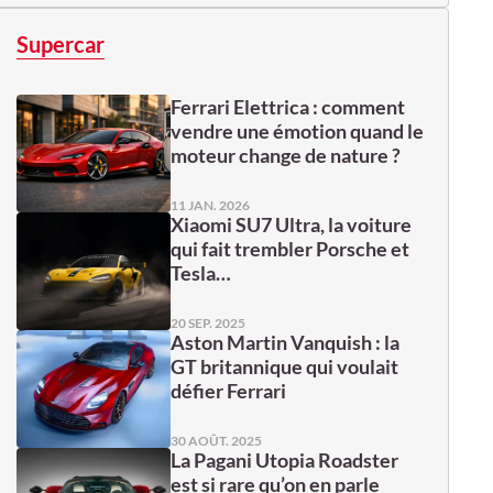
Supercar
Ferrari Elettrica : comment
vendre une émotion quand le
moteur change de nature ?
11 JAN. 2026
Xiaomi SU7 Ultra, la voiture
qui fait trembler Porsche et
Tesla…
20 SEP. 2025
Aston Martin Vanquish : la
GT britannique qui voulait
défier Ferrari
30 AOÛT. 2025
La Pagani Utopia Roadster
est si rare qu’on en parle