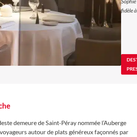
Sophie 
fidèle 
DES
PRE
èche
deste demeure de Saint-Péray nommée l’Auberge
es voyageurs autour de plats généreux façonnés par