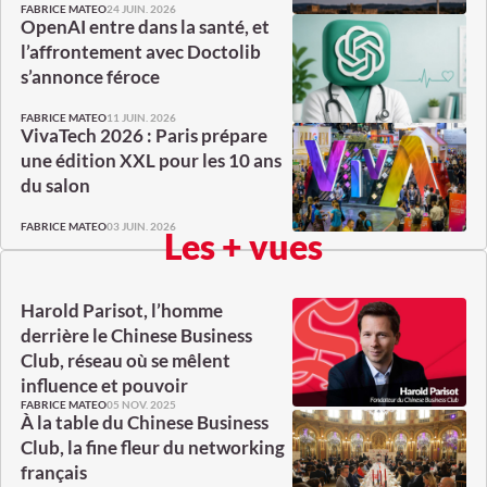
24 JUIN. 2026
FABRICE MATEO
OpenAI entre dans la santé, et
l’affrontement avec Doctolib
s’annonce féroce
11 JUIN. 2026
FABRICE MATEO
VivaTech 2026 : Paris prépare
une édition XXL pour les 10 ans
du salon
03 JUIN. 2026
FABRICE MATEO
Les + vues
Harold Parisot, l’homme
derrière le Chinese Business
Club, réseau où se mêlent
influence et pouvoir
05 NOV. 2025
FABRICE MATEO
À la table du Chinese Business
Club, la fine fleur du networking
français