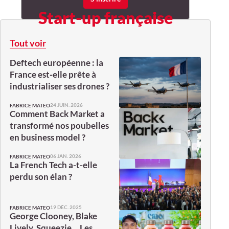
Start-up française
Tout voir
Deftech européenne : la
France est-elle prête à
industrialiser ses drones ?
24 JUIN. 2026
FABRICE MATEO
Comment Back Market a
transformé nos poubelles
en business model ?
06 JAN. 2026
FABRICE MATEO
La French Tech a-t-elle
perdu son élan ?
19 DÉC. 2025
FABRICE MATEO
George Clooney, Blake
Lively, Squeezie… Les