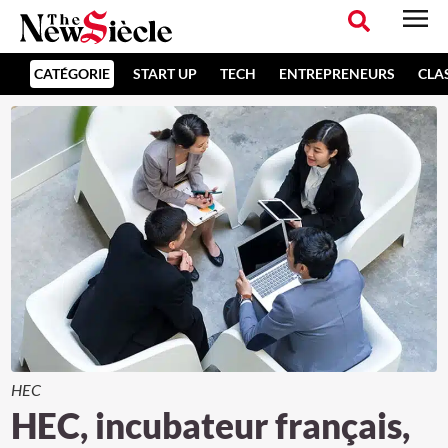
CATÉGORIE
START UP
TECH
ENTREPRENEURS
CLA
HEC
HEC, incubateur français,