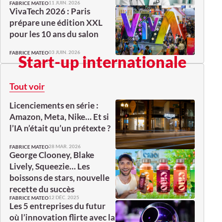
11 JUIN. 2026
FABRICE MATEO
VivaTech 2026 : Paris
prépare une édition XXL
pour les 10 ans du salon
03 JUIN. 2026
FABRICE MATEO
Start-up internationale
Tout voir
Licenciements en série :
Amazon, Meta, Nike… Et si
l’IA n’était qu’un prétexte ?
28 MAR. 2026
FABRICE MATEO
George Clooney, Blake
Lively, Squeezie… Les
boissons de stars, nouvelle
recette du succès
12 DÉC. 2025
FABRICE MATEO
Les 5 entreprises du futur
où l’innovation flirte avec la