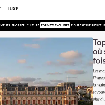
T
LUXE
EMENTS
SHOPPER
CULTURE
FORMATS EXCLUSIFS
FIGURES D’INFLUENCE
Top
où 
foi
Les maj
l’impos
la main
savoure
plus d’