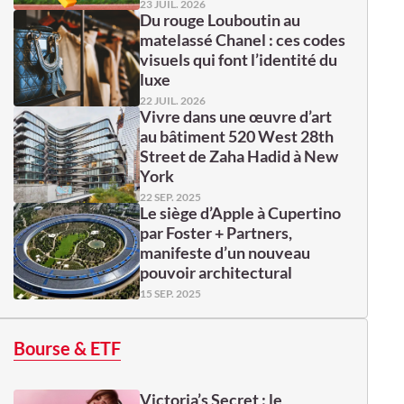
23 JUIL. 2026
Du rouge Louboutin au
matelassé Chanel : ces codes
visuels qui font l’identité du
luxe
22 JUIL. 2026
Vivre dans une œuvre d’art
au bâtiment 520 West 28th
Street de Zaha Hadid à New
York
22 SEP. 2025
Le siège d’Apple à Cupertino
par Foster + Partners,
manifeste d’un nouveau
pouvoir architectural
15 SEP. 2025
Bourse & ETF
Victoria’s Secret : le