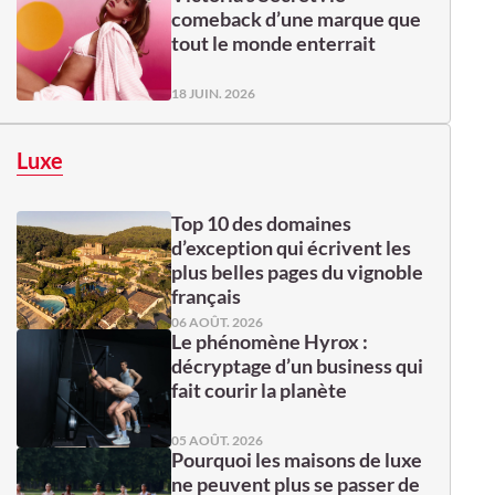
comeback d’une marque que
tout le monde enterrait
18 JUIN. 2026
Luxe
Top 10 des domaines
d’exception qui écrivent les
plus belles pages du vignoble
français
06 AOÛT. 2026
Le phénomène Hyrox :
décryptage d’un business qui
fait courir la planète
05 AOÛT. 2026
Pourquoi les maisons de luxe
ne peuvent plus se passer de