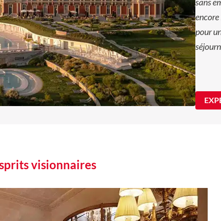
sans em
encore 
pour un
séjourn
EXP
prits visionnaires