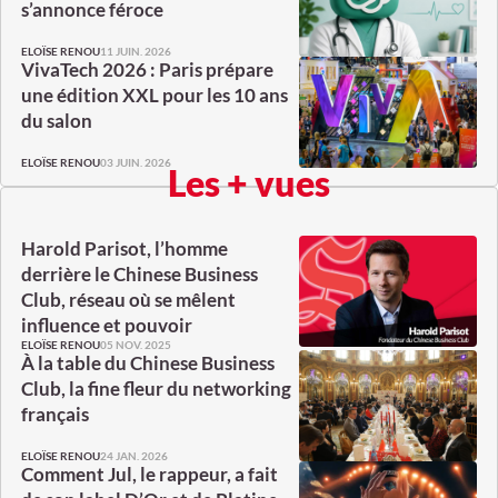
s’annonce féroce
11 JUIN. 2026
ELOÏSE RENOU
VivaTech 2026 : Paris prépare
une édition XXL pour les 10 ans
du salon
03 JUIN. 2026
ELOÏSE RENOU
Les + vues
Harold Parisot, l’homme
derrière le Chinese Business
Club, réseau où se mêlent
influence et pouvoir
05 NOV. 2025
ELOÏSE RENOU
À la table du Chinese Business
Club, la fine fleur du networking
français
24 JAN. 2026
ELOÏSE RENOU
Comment Jul, le rappeur, a fait