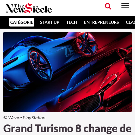
CATÉGORIE
START UP
TECH
ENTREPRENEURS
CLA
© We are PlayStation
Grand Turismo 8 change de