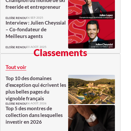
Champion du monde de ski
freeride et entrepreneur
06 SEP. 2025
ELOÏSE RENOU
Interview : Julien Cheyssial
– Co-fondateur de
Meilleurs agents
20 AOÛT. 2025
ELOÏSE RENOU
Classements
Tout voir
Top 10 des domaines
d’exception qui écrivent les
plus belles pages du
vignoble français
06 AOÛT. 2026
ELOÏSE RENOU
Top 5 des montres de
collection dans lesquelles
investir en 2026