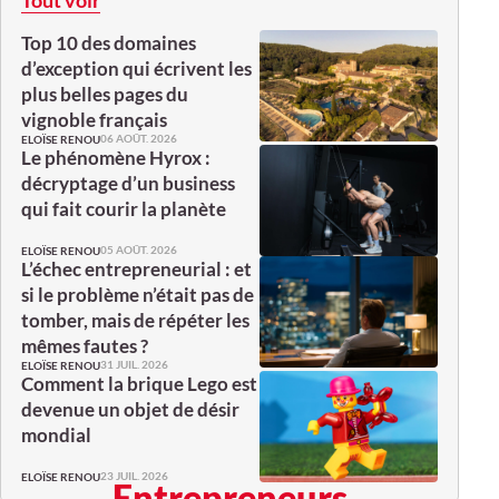
Top 10 des domaines
d’exception qui écrivent les
plus belles pages du
vignoble français
06 AOÛT. 2026
ELOÏSE RENOU
Le phénomène Hyrox :
décryptage d’un business
qui fait courir la planète
05 AOÛT. 2026
ELOÏSE RENOU
L’échec entrepreneurial : et
si le problème n’était pas de
tomber, mais de répéter les
mêmes fautes ?
31 JUIL. 2026
ELOÏSE RENOU
Comment la brique Lego est
devenue un objet de désir
mondial
23 JUIL. 2026
ELOÏSE RENOU
Entrepreneurs