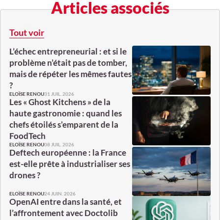
Articles associés
Tout voir
L’échec entrepreneurial : et si le
problème n’était pas de tomber,
mais de répéter les mêmes fautes
?
31 JUIL. 2026
ELOÏSE RENOU
Les « Ghost Kitchens » de la
haute gastronomie : quand les
chefs étoilés s’emparent de la
FoodTech
08 JUIL. 2026
ELOÏSE RENOU
Deftech européenne : la France
est-elle prête à industrialiser ses
drones ?
24 JUIN. 2026
ELOÏSE RENOU
OpenAI entre dans la santé, et
l’affrontement avec Doctolib