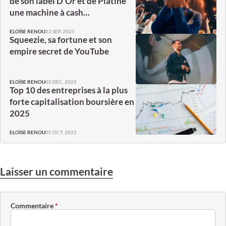
de son label D’Or et de Platine
une machine à cash…
23 SEP. 2025
ELOÏSE RENOU
Squeezie, sa fortune et son
empire secret de YouTube
05 DÉC. 2025
ELOÏSE RENOU
Top 10 des entreprises à la plus
forte capitalisation boursière en
2025
05 OCT. 2025
ELOÏSE RENOU
Laisser un commentaire
Commentaire
*