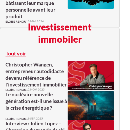
bâtissent leur marque
personnelle avant leur
produit
13 MAI. 2026
ELOÏSE RENOU
Investissement
immobiler
Tout voir
Christopher Wangen,
entrepreneur autodidacte
devenu référence de
l’investissement immobilier
12 NOV. 2025
ELOÏSE RENOU
Le nucléaire nouvelle
génération est-il une issue à
la crise énergétique ?
19 SEP. 2025
ELOÏSE RENOU
Interview : Julien Lopez –