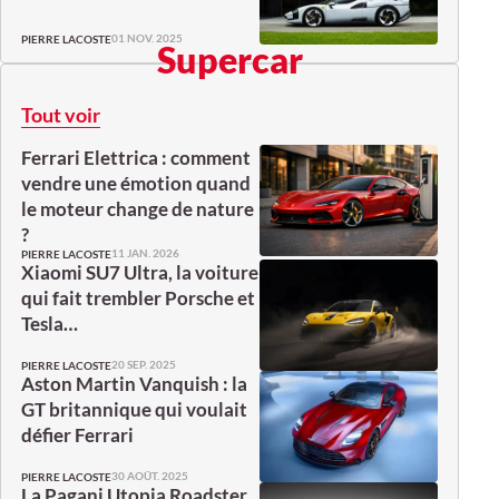
01 NOV. 2025
PIERRE LACOSTE
Supercar
Tout voir
Ferrari Elettrica : comment
vendre une émotion quand
le moteur change de nature
?
11 JAN. 2026
PIERRE LACOSTE
Xiaomi SU7 Ultra, la voiture
qui fait trembler Porsche et
Tesla…
20 SEP. 2025
PIERRE LACOSTE
Aston Martin Vanquish : la
GT britannique qui voulait
défier Ferrari
30 AOÛT. 2025
PIERRE LACOSTE
La Pagani Utopia Roadster