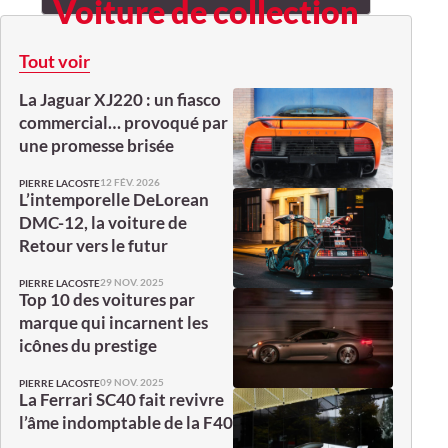
Voiture de collection
Tout voir
La Jaguar XJ220 : un fiasco
commercial… provoqué par
une promesse brisée
12 FÉV. 2026
PIERRE LACOSTE
L’intemporelle DeLorean
DMC-12, la voiture de
Retour vers le futur
29 NOV. 2025
PIERRE LACOSTE
Top 10 des voitures par
marque qui incarnent les
icônes du prestige
09 NOV. 2025
PIERRE LACOSTE
La Ferrari SC40 fait revivre
l’âme indomptable de la F40