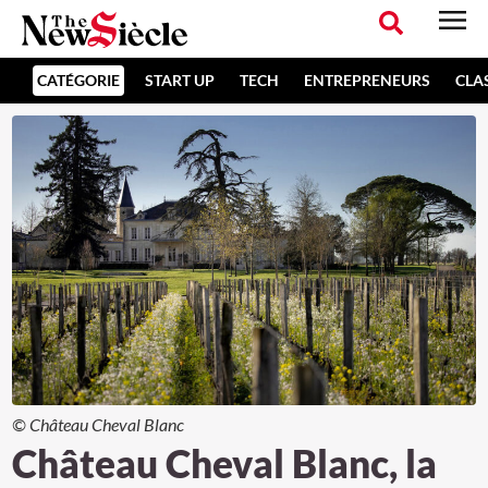
CATÉGORIE
START UP
TECH
ENTREPRENEURS
CLA
© Château Cheval Blanc
Château Cheval Blanc, la