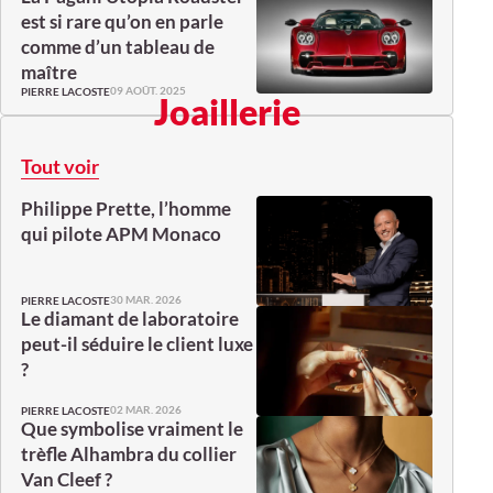
est si rare qu’on en parle
comme d’un tableau de
maître
09 AOÛT. 2025
PIERRE LACOSTE
Joaillerie
Tout voir
Philippe Prette, l’homme
qui pilote APM Monaco
30 MAR. 2026
PIERRE LACOSTE
Le diamant de laboratoire
peut-il séduire le client luxe
?
02 MAR. 2026
PIERRE LACOSTE
Que symbolise vraiment le
trèfle Alhambra du collier
Van Cleef ?