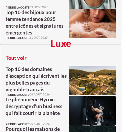
03 NOV. 2025
PIERRE LACOSTE
Top 10 des bijoux pour
femme tendance 2025
entre icônes et signatures
émergentes
21 OCT. 2025
PIERRE LACOSTE
Luxe
Tout voir
Top 10 des domaines
d’exception qui écrivent les
plus belles pages du
vignoble français
06 AOÛT. 2026
PIERRE LACOSTE
Le phénomène Hyrox :
décryptage d’un business
qui fait courir la planète
05 AOÛT. 2026
PIERRE LACOSTE
Pourquoi les maisons de