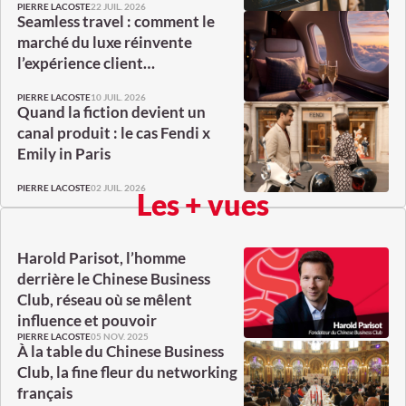
22 JUIL. 2026
PIERRE LACOSTE
Seamless travel : comment le
marché du luxe réinvente
l’expérience client…
10 JUIL. 2026
PIERRE LACOSTE
Quand la fiction devient un
canal produit : le cas Fendi x
Emily in Paris
02 JUIL. 2026
PIERRE LACOSTE
Les + vues
Harold Parisot, l’homme
derrière le Chinese Business
Club, réseau où se mêlent
influence et pouvoir
05 NOV. 2025
PIERRE LACOSTE
À la table du Chinese Business
Club, la fine fleur du networking
français