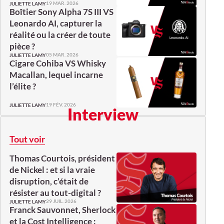
19 MAR. 2026
JULIETTE LAMY
Boîtier Sony Alpha 7S III VS
Leonardo AI, capturer la
réalité ou la créer de toute
pièce ?
05 MAR. 2026
JULIETTE LAMY
Cigare Cohiba VS Whisky
Macallan, lequel incarne
l’élite ?
19 FÉV. 2026
JULIETTE LAMY
Interview
Tout voir
Thomas Courtois, président
de Nickel : et si la vraie
disruption, c’était de
résister au tout-digital ?
29 JUIL. 2026
JULIETTE LAMY
Franck Sauvonnet, Sherlock
et la Cost Intelligence :