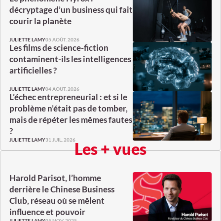
décryptage d’un business qui fait
courir la planète
05 AOÛT. 2026
JULIETTE LAMY
Les films de science-fiction
contaminent-ils les intelligences
artificielles ?
04 AOÛT. 2026
JULIETTE LAMY
L’échec entrepreneurial : et si le
problème n’était pas de tomber,
mais de répéter les mêmes fautes
?
31 JUIL. 2026
JULIETTE LAMY
Les + vues
Harold Parisot, l’homme
derrière le Chinese Business
Club, réseau où se mêlent
influence et pouvoir
05 NOV. 2025
JULIETTE LAMY