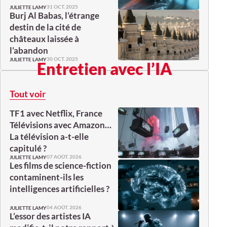
31 OCT. 2025
JULIETTE LAMY
Burj Al Babas, l’étrange
destin de la cité de
châteaux laissée à
l’abandon
30 OCT. 2025
JULIETTE LAMY
Entretien avec l’IA
Tout voir
TF1 avec Netflix, France
Télévisions avec Amazon…
La télévision a-t-elle
capitulé ?
07 AOÛT. 2026
JULIETTE LAMY
Les films de science-fiction
contaminent-ils les
intelligences artificielles ?
04 AOÛT. 2026
JULIETTE LAMY
L’essor des artistes IA