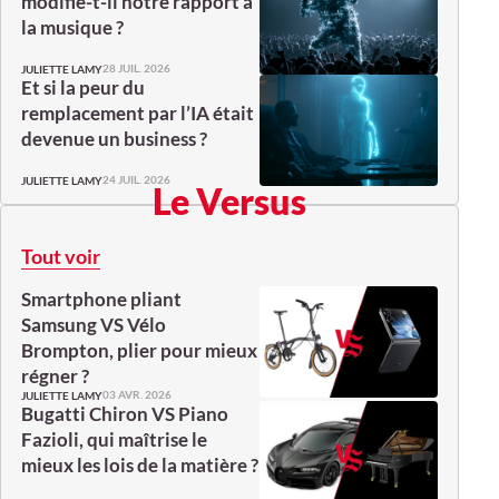
modifie-t-il notre rapport à
la musique ?
28 JUIL. 2026
JULIETTE LAMY
Et si la peur du
remplacement par l’IA était
devenue un business ?
24 JUIL. 2026
JULIETTE LAMY
Le Versus
Tout voir
Smartphone pliant
Samsung VS Vélo
Brompton, plier pour mieux
régner ?
03 AVR. 2026
JULIETTE LAMY
Bugatti Chiron VS Piano
Fazioli, qui maîtrise le
mieux les lois de la matière ?