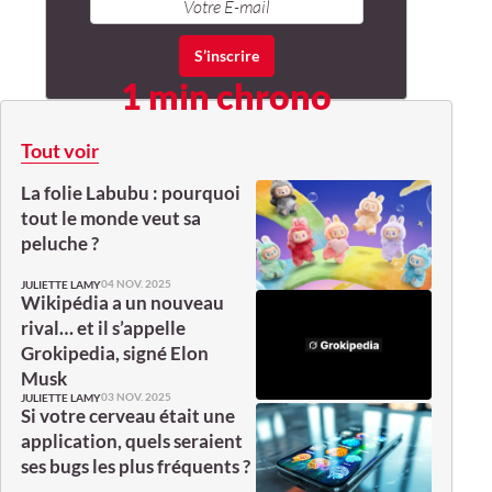
1 min chrono
Tout voir
La folie Labubu : pourquoi
tout le monde veut sa
peluche ?
04 NOV. 2025
JULIETTE LAMY
Wikipédia a un nouveau
rival… et il s’appelle
Grokipedia, signé Elon
Musk
03 NOV. 2025
JULIETTE LAMY
Si votre cerveau était une
application, quels seraient
ses bugs les plus fréquents ?