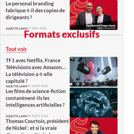
Le personal branding
fabrique-t-il des copies de
dirigeants ?
17 JUIN. 2026
JULIETTE LAMY
Formats exclusifs
Tout voir
TF1 avec Netflix, France
Télévisions avec Amazon…
La télévision a-t-elle
capitulé ?
07 AOÛT. 2026
JULIETTE LAMY
Les films de science-fiction
contaminent-ils les
intelligences artificielles ?
04 AOÛT. 2026
JULIETTE LAMY
Thomas Courtois, président
de Nickel : et si la vraie