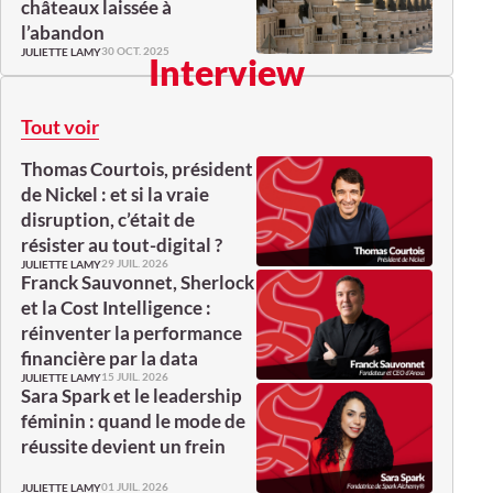
châteaux laissée à
l’abandon
30 OCT. 2025
JULIETTE LAMY
Interview
Tout voir
Thomas Courtois, président
de Nickel : et si la vraie
disruption, c’était de
résister au tout-digital ?
29 JUIL. 2026
JULIETTE LAMY
Franck Sauvonnet, Sherlock
et la Cost Intelligence :
réinventer la performance
financière par la data
15 JUIL. 2026
JULIETTE LAMY
Sara Spark et le leadership
féminin : quand le mode de
réussite devient un frein
01 JUIL. 2026
JULIETTE LAMY