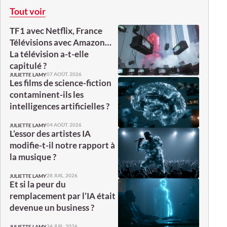
Tout voir
TF1 avec Netflix, France
Télévisions avec Amazon…
La télévision a-t-elle
capitulé ?
07 AOÛT. 2026
JULIETTE LAMY
Les films de science-fiction
contaminent-ils les
intelligences artificielles ?
04 AOÛT. 2026
JULIETTE LAMY
L’essor des artistes IA
modifie-t-il notre rapport à
la musique ?
28 JUIL. 2026
JULIETTE LAMY
Et si la peur du
remplacement par l’IA était
devenue un business ?
24 JUIL. 2026
JULIETTE LAMY