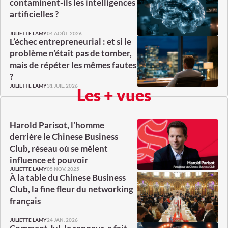
contaminent-ils les intelligences
artificielles ?
04 AOÛT. 2026
JULIETTE LAMY
L’échec entrepreneurial : et si le
problème n’était pas de tomber,
mais de répéter les mêmes fautes
?
31 JUIL. 2026
JULIETTE LAMY
Les + vues
Harold Parisot, l’homme
derrière le Chinese Business
Club, réseau où se mêlent
influence et pouvoir
05 NOV. 2025
JULIETTE LAMY
À la table du Chinese Business
Club, la fine fleur du networking
français
24 JAN. 2026
JULIETTE LAMY