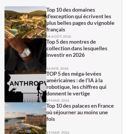
Top 10 des domaines
d’exception qui écrivent les
plus belles pages du vignoble
français
06 AOÛT. 2026
Top 5 des montres de
collection dans lesquelles
investir en 2026
16 AVR. 2026
TOP 5 des méga-levées
américaines : de l’IA à la
robotique, les chiffres qui
donnent le vertige
29 MAR. 2026
Top 10 des palaces en France
où séjourner au moins une
fois
15 MAR. 2026