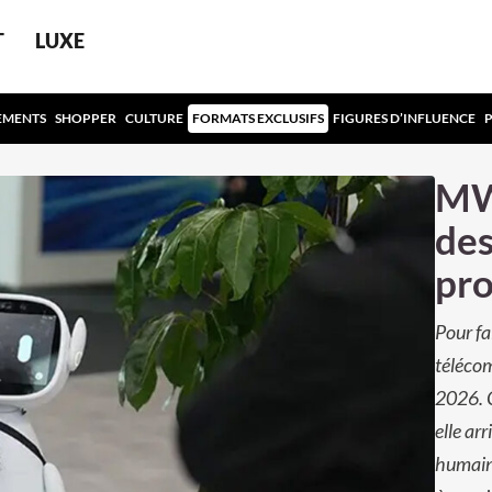
T
LUXE
EMENTS
SHOPPER
CULTURE
FORMATS EXCLUSIFS
FIGURES D’INFLUENCE
MWC
des
pr
Pour fa
téléco
2026. C
elle ar
humaine