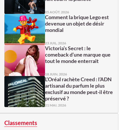
05 AOÛT. 2026
Comment la brique Lego est
devenue un objet de désir
mondial
23 JUIL. 2026
Victoria’s Secret : le
comeback d’une marque que
tout le monde enterrait
18 JUIN. 2026
L’Oréal rachète Creed : l’ADN
artisanal du parfum le plus
exclusif au monde peut-il être
préservé ?
21 MAI. 2026
Classements