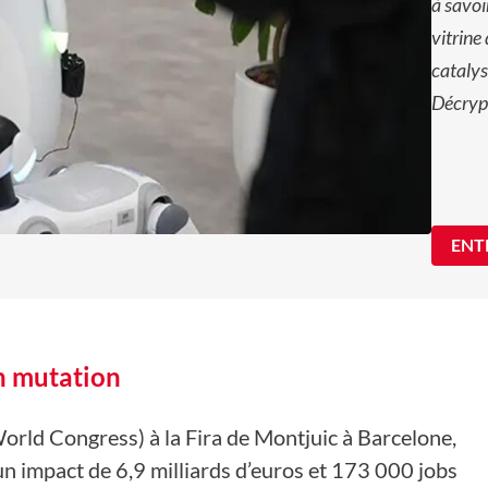
à savoi
vitrine
catalys
Décrypt
ENT
n mutation
rld Congress) à la Fira de Montjuic à Barcelone,
un impact de 6,9 milliards d’euros et 173 000 jobs