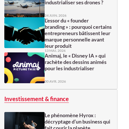
industrialiser ses drones ?
24 JUIN. 2026
L’essor du « founder
branding » : pourquoi certains
entrepreneurs bâtissent leur
marque personnelle avant
leur produit
13 MAI. 2026
Animaj, le « Disney IA » qui
rachète des dessins animés
pour les industrialiser
30 AVR. 2026
Investissement & finance
Le phénomène Hyrox :
décryptage d’un business qui
fait courir la planète