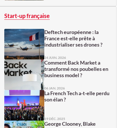
Start-up française
Deftech européenne : la
France est-elle prête à
industrialiser ses drones ?
24 JUIN. 2026
Comment Back Market a
transformé nos poubelles en
business model ?
06 JAN. 2026
La French Tech a-t-elle perdu
son élan ?
19 DÉC. 2025
George Clooney, Blake