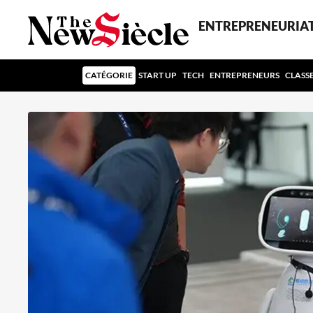
ENTREPRENEURIA
CATÉGORIE
START UP
TECH
ENTREPRENEURS
CLASS