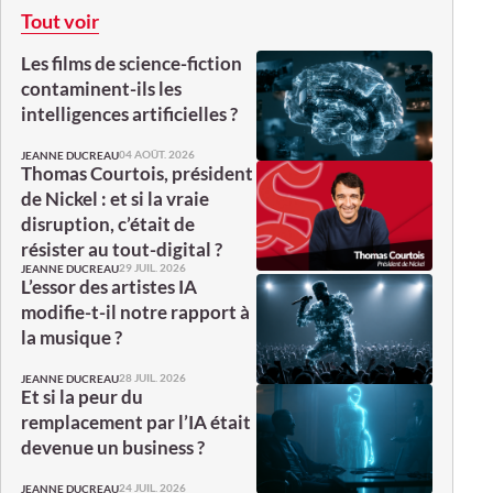
Tout voir
Les films de science-fiction
contaminent-ils les
intelligences artificielles ?
04 AOÛT. 2026
JEANNE DUCREAU
Thomas Courtois, président
de Nickel : et si la vraie
disruption, c’était de
résister au tout-digital ?
29 JUIL. 2026
JEANNE DUCREAU
L’essor des artistes IA
modifie-t-il notre rapport à
la musique ?
28 JUIL. 2026
JEANNE DUCREAU
Et si la peur du
remplacement par l’IA était
devenue un business ?
24 JUIL. 2026
JEANNE DUCREAU