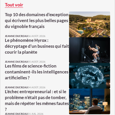
Tout voir
Top 10 des domaines d’exception
qui écrivent les plus belles pages
du vignoble français
06 AOÛT. 2026
JEANNE DUCREAU
Le phénomène Hyrox :
décryptage d’un business qui fait
courir la planète
05 AOÛT. 2026
JEANNE DUCREAU
Les films de science-fiction
contaminent-ils les intelligences
artificielles ?
04 AOÛT. 2026
JEANNE DUCREAU
L’échec entrepreneurial : et si le
problème n’était pas de tomber,
mais de répéter les mêmes fautes
?
31 JUIL. 2026
JEANNE DUCREAU