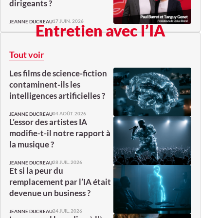
dirigeants ?
17 JUIN. 2026
JEANNE DUCREAU
Entretien avec l’IA
Tout voir
Les films de science-fiction
contaminent-ils les
intelligences artificielles ?
04 AOÛT. 2026
JEANNE DUCREAU
L’essor des artistes IA
modifie-t-il notre rapport à
la musique ?
28 JUIL. 2026
JEANNE DUCREAU
Et si la peur du
remplacement par l’IA était
devenue un business ?
24 JUIL. 2026
JEANNE DUCREAU