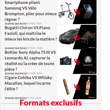
Smartphone pliant
Samsung VS Vélo
Brompton, plier pour mieux
régner ?
03 AVR. 2026
JEANNE DUCREAU
Bugatti Chiron VS Piano
Fazioli, qui maîtrise le
mieux les lois de la matière ?
19 MAR. 2026
JEANNE DUCREAU
Boîtier Sony Alpha 7S III VS
Leonardo AI, capturer la
réalité ou la créer de toute
pièce ?
05 MAR. 2026
JEANNE DUCREAU
Cigare Cohiba VS Whisky
Macallan, lequel incarne
l’élite ?
19 FÉV. 2026
JEANNE DUCREAU
Formats exclusifs