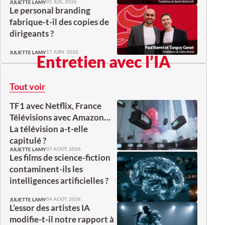
01 JUIL. 2026
JULIETTE LAMY
Le personal branding
fabrique-t-il des copies de
dirigeants ?
17 JUIN. 2026
JULIETTE LAMY
Entretien avec l’IA
Tout voir
TF1 avec Netflix, France
Télévisions avec Amazon…
La télévision a-t-elle
capitulé ?
07 AOÛT. 2026
JULIETTE LAMY
Les films de science-fiction
contaminent-ils les
intelligences artificielles ?
04 AOÛT. 2026
JULIETTE LAMY
L’essor des artistes IA
modifie-t-il notre rapport à