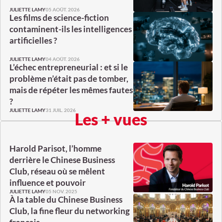
05 AOÛT. 2026
JULIETTE LAMY
Les films de science-fiction
contaminent-ils les intelligences
artificielles ?
04 AOÛT. 2026
JULIETTE LAMY
L’échec entrepreneurial : et si le
problème n’était pas de tomber,
mais de répéter les mêmes fautes
?
31 JUIL. 2026
JULIETTE LAMY
Les + vues
Harold Parisot, l’homme
derrière le Chinese Business
Club, réseau où se mêlent
influence et pouvoir
05 NOV. 2025
JULIETTE LAMY
À la table du Chinese Business
Club, la fine fleur du networking