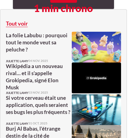
1 min chrono
Tout voir
La folie Labubu : pourquoi
tout le monde veut sa
peluche ?
04 NOV. 2025
JULIETTE LAMY
Wikipédia a un nouveau
rival… et il s’appelle
Grokipedia, signé Elon
Musk
03 NOV. 2025
JULIETTE LAMY
Si votre cerveau était une
application, quels seraient
ses bugs les plus fréquents ?
31 OCT. 2025
JULIETTE LAMY
Burj Al Babas, l’étrange
destin de la cité de