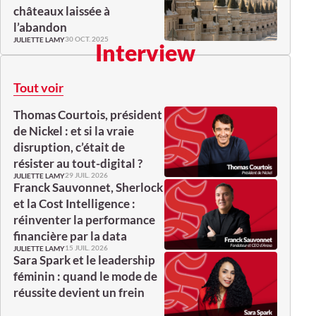
châteaux laissée à
l’abandon
30 OCT. 2025
JULIETTE LAMY
Interview
Tout voir
Thomas Courtois, président
de Nickel : et si la vraie
disruption, c’était de
résister au tout-digital ?
29 JUIL. 2026
JULIETTE LAMY
Franck Sauvonnet, Sherlock
et la Cost Intelligence :
réinventer la performance
financière par la data
15 JUIL. 2026
JULIETTE LAMY
Sara Spark et le leadership
féminin : quand le mode de
réussite devient un frein