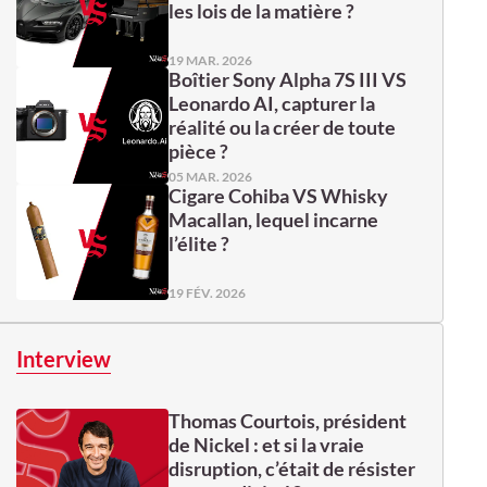
les lois de la matière ?
19 MAR. 2026
Boîtier Sony Alpha 7S III VS
Leonardo AI, capturer la
réalité ou la créer de toute
pièce ?
05 MAR. 2026
Cigare Cohiba VS Whisky
Macallan, lequel incarne
l’élite ?
19 FÉV. 2026
Interview
Thomas Courtois, président
de Nickel : et si la vraie
disruption, c’était de résister