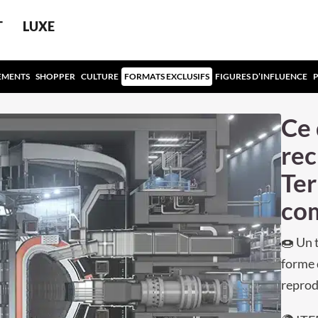
T
LUXE
EMENTS
SHOPPER
CULTURE
FORMATS EXCLUSIFS
FIGURES D’INFLUENCE
Ce 
rec
Ter
co
🍩 Un 
forme 
reprodu