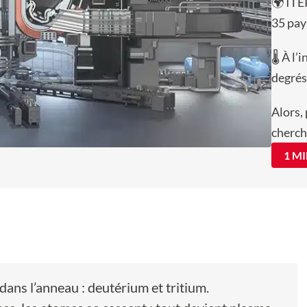
🌍 ITE
35 pay
🌡️ À l
degrés 
Alors,
cherch
1 M
dans l’anneau : deutérium et tritium.