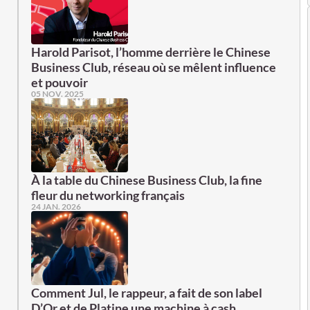
Harold Parisot, l’homme derrière le Chinese
Business Club, réseau où se mêlent influence
et pouvoir
05 NOV. 2025
À la table du Chinese Business Club, la fine
fleur du networking français
24 JAN. 2026
Comment Jul, le rappeur, a fait de son label
D’Or et de Platine une machine à cash…