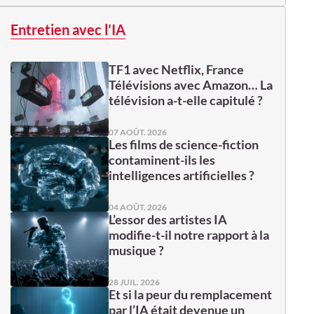
Entretien avec l’IA
TF1 avec Netflix, France
Télévisions avec Amazon… La
télévision a-t-elle capitulé ?
07 AOÛT. 2026
Les films de science-fiction
contaminent-ils les
intelligences artificielles ?
04 AOÛT. 2026
L’essor des artistes IA
modifie-t-il notre rapport à la
musique ?
28 JUIL. 2026
Et si la peur du remplacement
par l’IA était devenue un