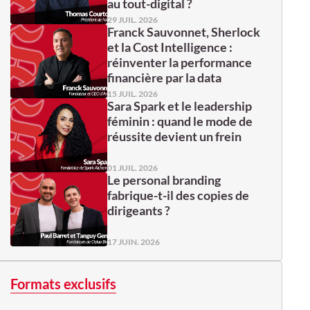
au tout-digital ?
29 JUIL. 2026
Franck Sauvonnet, Sherlock
et la Cost Intelligence :
réinventer la performance
financière par la data
15 JUIL. 2026
Sara Spark et le leadership
féminin : quand le mode de
réussite devient un frein
01 JUIL. 2026
Le personal branding
fabrique-t-il des copies de
dirigeants ?
17 JUIN. 2026
Formats exclusifs