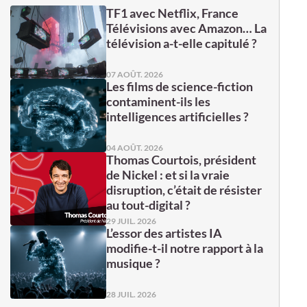
TF1 avec Netflix, France
Télévisions avec Amazon… La
télévision a-t-elle capitulé ?
07 AOÛT. 2026
Les films de science-fiction
contaminent-ils les
intelligences artificielles ?
04 AOÛT. 2026
Thomas Courtois, président
de Nickel : et si la vraie
disruption, c’était de résister
au tout-digital ?
29 JUIL. 2026
L’essor des artistes IA
modifie-t-il notre rapport à la
musique ?
28 JUIL. 2026