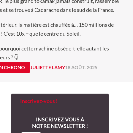
R, le plus grand tokamak jamais construit, rassemble
s et se trouve à Cadarache dans le sud de la France.
’intérieur, la matière est chauffée à… 150 millions de
! C’est 10x + que le centre du Soleil.
 pourquoi cette machine obsède-t-elle autant les
eurs ? 👇
IN CHRONO
JULIETTE LAMY
18 AOÛT. 2025
Inscrivez-vous !
INSCRIVEZ-VOUS À
NOTRE NEWSLETTER !