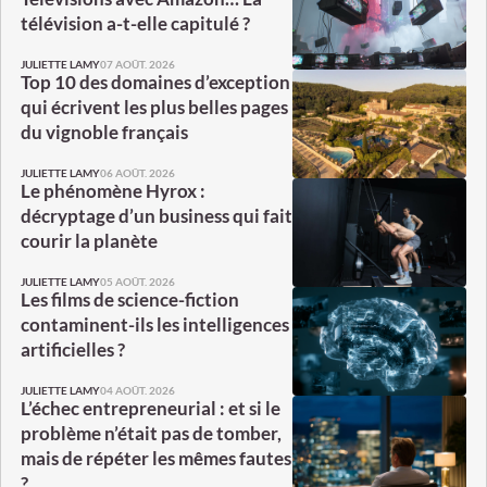
télévision a-t-elle capitulé ?
07 AOÛT. 2026
JULIETTE LAMY
Top 10 des domaines d’exception
qui écrivent les plus belles pages
du vignoble français
06 AOÛT. 2026
JULIETTE LAMY
Le phénomène Hyrox :
décryptage d’un business qui fait
courir la planète
05 AOÛT. 2026
JULIETTE LAMY
Les films de science-fiction
contaminent-ils les intelligences
artificielles ?
04 AOÛT. 2026
JULIETTE LAMY
L’échec entrepreneurial : et si le
problème n’était pas de tomber,
mais de répéter les mêmes fautes
?