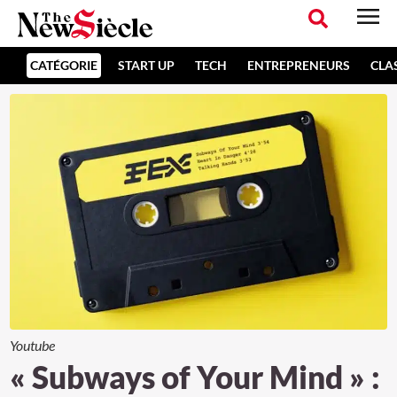
CATÉGORIE
START UP
TECH
ENTREPRENEURS
CLA
Youtube
« Subways of Your Mind » :