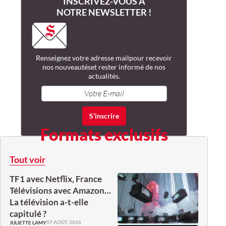
INSCRIVEZ-VOUS À
NOTRE NEWSLETTER !
Renseignez votre adresse mail
pour recevoir
nos nouveautés
et rester informé de nos
actualités.
Formats exclusifs
Tout voir
TF1 avec Netflix, France
Télévisions avec Amazon…
La télévision a-t-elle
capitulé ?
07 AOÛT. 2026
JULIETTE LAMY