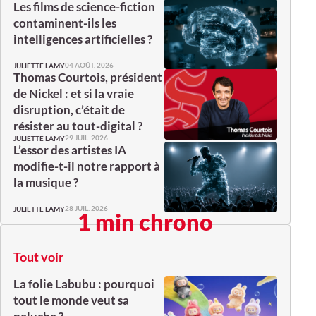
Les films de science-fiction
contaminent-ils les
intelligences artificielles ?
04 AOÛT. 2026
JULIETTE LAMY
Thomas Courtois, président
de Nickel : et si la vraie
disruption, c’était de
résister au tout-digital ?
29 JUIL. 2026
JULIETTE LAMY
L’essor des artistes IA
modifie-t-il notre rapport à
la musique ?
28 JUIL. 2026
JULIETTE LAMY
1 min chrono
Tout voir
La folie Labubu : pourquoi
tout le monde veut sa