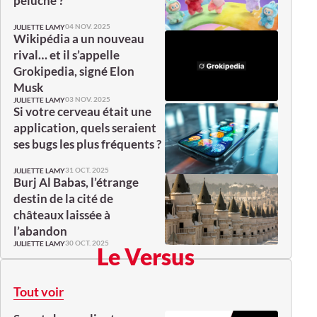
peluche ?
04 NOV. 2025
JULIETTE LAMY
Wikipédia a un nouveau
rival… et il s’appelle
Grokipedia, signé Elon
Musk
03 NOV. 2025
JULIETTE LAMY
Si votre cerveau était une
application, quels seraient
ses bugs les plus fréquents ?
31 OCT. 2025
JULIETTE LAMY
Burj Al Babas, l’étrange
destin de la cité de
châteaux laissée à
l’abandon
30 OCT. 2025
JULIETTE LAMY
Le Versus
Tout voir