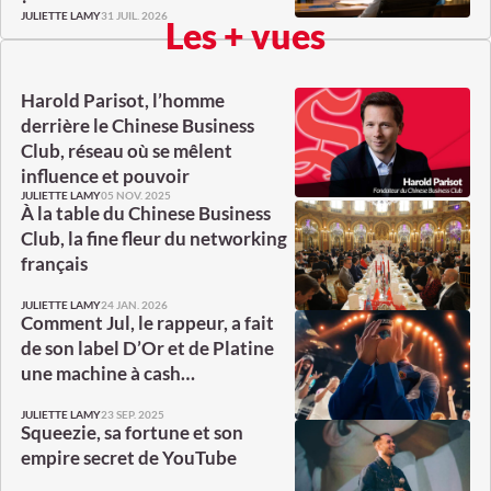
31 JUIL. 2026
JULIETTE LAMY
Les + vues
Harold Parisot, l’homme
derrière le Chinese Business
Club, réseau où se mêlent
influence et pouvoir
05 NOV. 2025
JULIETTE LAMY
À la table du Chinese Business
Club, la fine fleur du networking
français
24 JAN. 2026
JULIETTE LAMY
Comment Jul, le rappeur, a fait
de son label D’Or et de Platine
une machine à cash…
23 SEP. 2025
JULIETTE LAMY
Squeezie, sa fortune et son
empire secret de YouTube