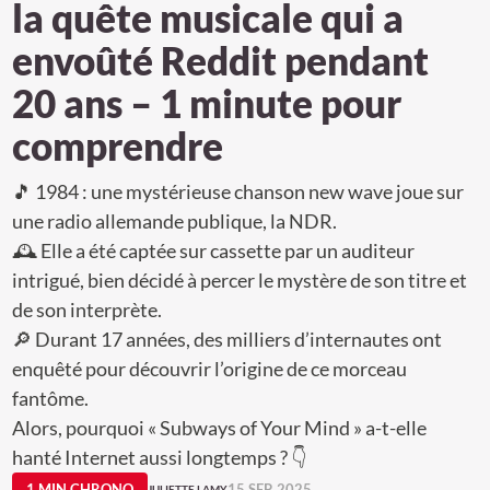
la quête musicale qui a
envoûté Reddit pendant
20 ans – 1 minute pour
comprendre
🎵 1984 : une mystérieuse chanson new wave joue sur
une radio allemande publique, la NDR.
🕰️ Elle a été captée sur cassette par un auditeur
intrigué, bien décidé à percer le mystère de son titre et
de son interprète.
🔎 Durant 17 années, des milliers d’internautes ont
enquêté pour découvrir l’origine de ce morceau
fantôme.
Alors, pourquoi « Subways of Your Mind » a-t-elle
hanté Internet aussi longtemps ? 👇
1 MIN CHRONO
15 SEP. 2025
JULIETTE LAMY