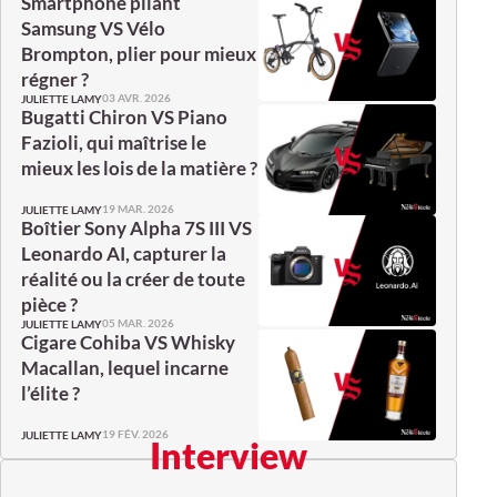
Smartphone pliant
Samsung VS Vélo
Brompton, plier pour mieux
régner ?
03 AVR. 2026
JULIETTE LAMY
Bugatti Chiron VS Piano
Fazioli, qui maîtrise le
mieux les lois de la matière ?
19 MAR. 2026
JULIETTE LAMY
Boîtier Sony Alpha 7S III VS
Leonardo AI, capturer la
réalité ou la créer de toute
pièce ?
05 MAR. 2026
JULIETTE LAMY
Cigare Cohiba VS Whisky
Macallan, lequel incarne
l’élite ?
19 FÉV. 2026
JULIETTE LAMY
Interview