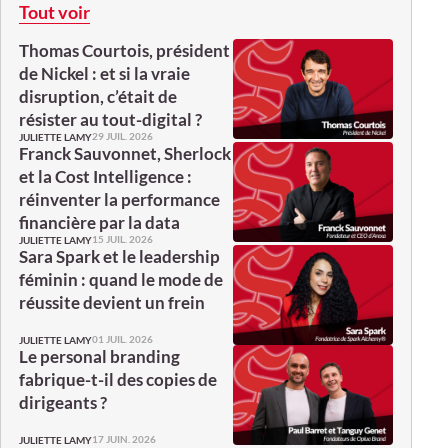
Tout voir
Thomas Courtois, président
de Nickel : et si la vraie
disruption, c’était de
résister au tout-digital ?
29 JUIL. 2026
JULIETTE LAMY
Franck Sauvonnet, Sherlock
et la Cost Intelligence :
réinventer la performance
financière par la data
15 JUIL. 2026
JULIETTE LAMY
Sara Spark et le leadership
féminin : quand le mode de
réussite devient un frein
01 JUIL. 2026
JULIETTE LAMY
Le personal branding
fabrique-t-il des copies de
dirigeants ?
17 JUIN. 2026
JULIETTE LAMY