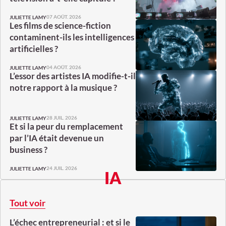
07 AOÛT. 2026
JULIETTE LAMY
Les films de science-fiction
contaminent-ils les intelligences
artificielles ?
04 AOÛT. 2026
JULIETTE LAMY
L’essor des artistes IA modifie-t-il
notre rapport à la musique ?
28 JUIL. 2026
JULIETTE LAMY
Et si la peur du remplacement
par l’IA était devenue un
business ?
24 JUIL. 2026
JULIETTE LAMY
IA
Tout voir
L’échec entrepreneurial : et si le