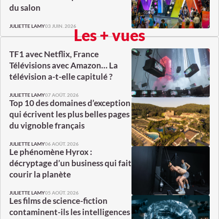
du salon
03 JUIN. 2026
JULIETTE LAMY
Les + vues
TF1 avec Netflix, France
Télévisions avec Amazon… La
télévision a-t-elle capitulé ?
07 AOÛT. 2026
JULIETTE LAMY
Top 10 des domaines d’exception
qui écrivent les plus belles pages
du vignoble français
06 AOÛT. 2026
JULIETTE LAMY
Le phénomène Hyrox :
décryptage d’un business qui fait
courir la planète
05 AOÛT. 2026
JULIETTE LAMY
Les films de science-fiction
contaminent-ils les intelligences