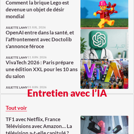
Comment la brique Lego est
devenue un objet de désir
mondial
23 JUIL. 2026
JULIETTE LAMY
OpenAI entre dans la santé, et
l’affrontement avec Doctolib
s’annonce féroce
11 JUIN. 2026
JULIETTE LAMY
VivaTech 2026 : Paris prépare
une édition XXL pour les 10 ans
du salon
03 JUIN. 2026
JULIETTE LAMY
Entretien avec l’IA
Tout voir
TF1 avec Netflix, France
Télévisions avec Amazon… La
télévision a-t-elle capitulé ?