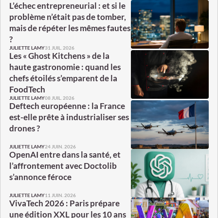
L’échec entrepreneurial : et si le
problème n’était pas de tomber,
mais de répéter les mêmes fautes
?
31 JUIL. 2026
JULIETTE LAMY
Les « Ghost Kitchens » de la
haute gastronomie : quand les
chefs étoilés s’emparent de la
FoodTech
08 JUIL. 2026
JULIETTE LAMY
Deftech européenne : la France
est-elle prête à industrialiser ses
drones ?
24 JUIN. 2026
JULIETTE LAMY
OpenAI entre dans la santé, et
l’affrontement avec Doctolib
s’annonce féroce
11 JUIN. 2026
JULIETTE LAMY
VivaTech 2026 : Paris prépare
une édition XXL pour les 10 ans