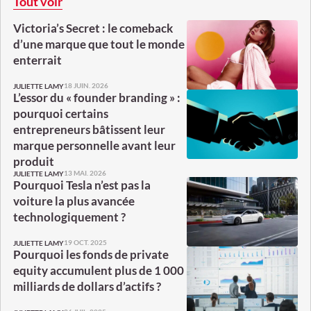
Tout voir
Victoria’s Secret : le comeback
d’une marque que tout le monde
enterrait
18 JUIN. 2026
JULIETTE LAMY
L’essor du « founder branding » :
pourquoi certains
entrepreneurs bâtissent leur
marque personnelle avant leur
produit
13 MAI. 2026
JULIETTE LAMY
Pourquoi Tesla n’est pas la
voiture la plus avancée
technologiquement ?
19 OCT. 2025
JULIETTE LAMY
Pourquoi les fonds de private
equity accumulent plus de 1 000
milliards de dollars d’actifs ?