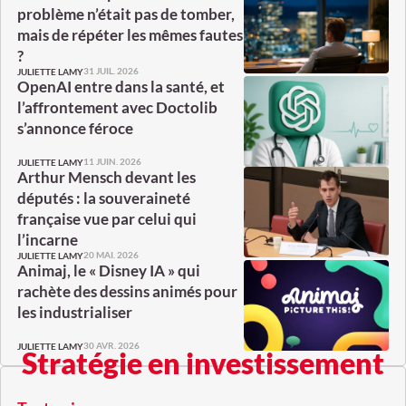
problème n’était pas de tomber,
mais de répéter les mêmes fautes
?
31 JUIL. 2026
JULIETTE LAMY
OpenAI entre dans la santé, et
l’affrontement avec Doctolib
s’annonce féroce
11 JUIN. 2026
JULIETTE LAMY
Arthur Mensch devant les
députés : la souveraineté
française vue par celui qui
l’incarne
20 MAI. 2026
JULIETTE LAMY
Animaj, le « Disney IA » qui
rachète des dessins animés pour
les industrialiser
30 AVR. 2026
JULIETTE LAMY
Stratégie en investissement