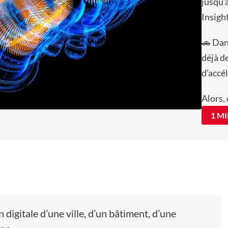
jusqu’
Insight
🚗 Dan
déjà d
d’accé
Alors,
1 M
digitale d’une ville, d’un bâtiment, d’une