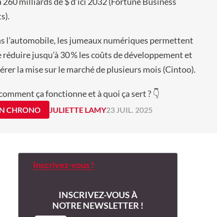
à 260 milliards de $ d’ici 2032 (Fortune Business
s).
s l’automobile, les jumeaux numériques permettent
e réduire jusqu’à 30 % les coûts de développement et
lérer la mise sur le marché de plusieurs mois (Cintoo).
 comment ça fonctionne et à quoi ça sert ? 👇
IN CHRONO
JULIETTE LAMY
23 JUIL. 2025
Inscrivez-vous !
INSCRIVEZ-VOUS À
NOTRE NEWSLETTER !