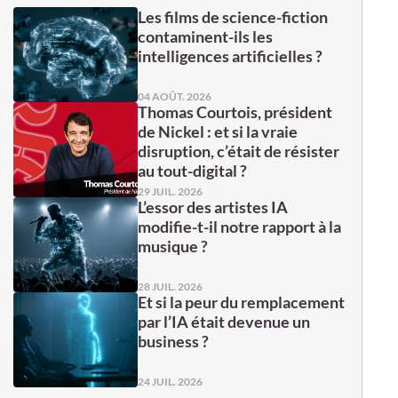
Les films de science-fiction
contaminent-ils les
intelligences artificielles ?
04 AOÛT. 2026
Thomas Courtois, président
de Nickel : et si la vraie
disruption, c’était de résister
au tout-digital ?
29 JUIL. 2026
L’essor des artistes IA
modifie-t-il notre rapport à la
musique ?
28 JUIL. 2026
Et si la peur du remplacement
par l’IA était devenue un
business ?
24 JUIL. 2026