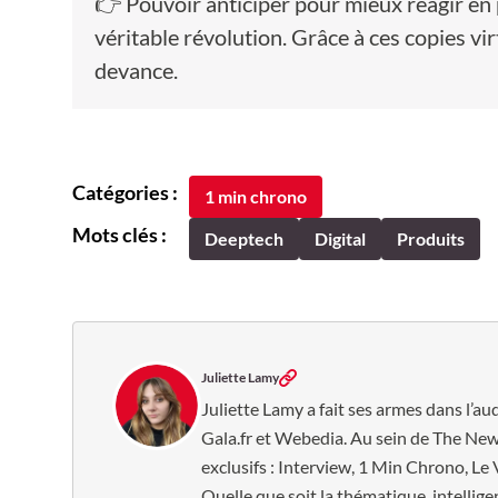
👉 Pouvoir anticiper pour mieux réagir en
véritable révolution. Grâce à ces copies virt
devance.
Catégories :
1 min chrono
Mots clés :
Deeptech
Digital
Produits
Juliette Lamy
Juliette Lamy a fait ses armes dans l’au
Gala.fr et Webedia. Au sein de The New 
exclusifs : Interview, 1 Min Chrono, Le 
Quelle que soit la thématique, intelligen