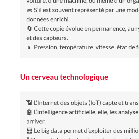
voiture, d’une machine, ou même d’un orga
🧱 S’il est souvent représenté par une modé
données enrichi.
🔄 Cette copie évolue en permanence, au r
et des capteurs.
📊 Pression, température, vitesse, état de
Un cerveau technologique
📶 L’Internet des objets (IoT) capte et tran
🤖 L’intelligence artificielle, elle, les anal
arriver.
🧮 Le big data permet d’exploiter des milli