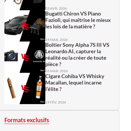
03 AVR. 2026
Bugatti Chiron VS Piano
Fazioli, qui maîtrise le mieux
les lois de la matière ?
19 MAR. 2026
Boîtier Sony Alpha 7S III VS
Leonardo AI, capturer la
réalité ou la créer de toute
pièce ?
05 MAR. 2026
Cigare Cohiba VS Whisky
Macallan, lequel incarne
l’élite ?
19 FÉV. 2026
Formats exclusifs