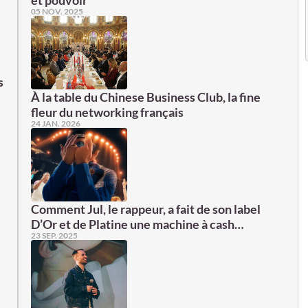
et pouvoir
05 NOV. 2025
s
À la table du Chinese Business Club, la fine
fleur du networking français
24 JAN. 2026
Comment Jul, le rappeur, a fait de son label
D’Or et de Platine une machine à cash…
23 SEP. 2025