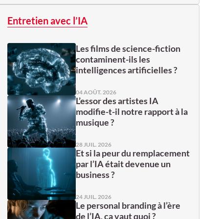
Entretien avec l’IA
Les films de science-fiction
contaminent-ils les
intelligences artificielles ?
04 AOÛT. 2026
L’essor des artistes IA
modifie-t-il notre rapport à la
musique ?
28 JUIL. 2026
Et si la peur du remplacement
par l’IA était devenue un
business ?
24 JUIL. 2026
Le personal branding à l’ère
de l’IA, ça vaut quoi ?