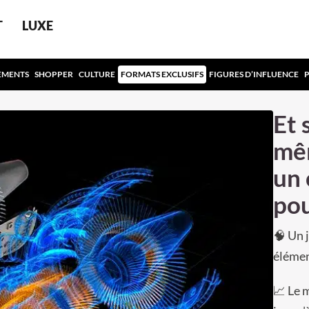
T
LUXE
EMENTS
SHOPPER
CULTURE
FORMATS EXCLUSIFS
FIGURES D’INFLUENCE
Et 
mêm
un 
po
🧠 Un 
élémen
📈 Le 