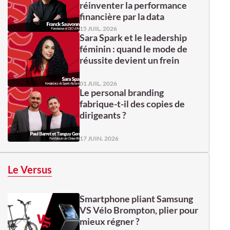
réinventer la performance
financière par la data
15 JUIL. 2026
Sara Spark et le leadership
féminin : quand le mode de
réussite devient un frein
01 JUIL. 2026
Le personal branding
fabrique-t-il des copies de
dirigeants ?
17 JUIN. 2026
Le Versus
Smartphone pliant Samsung
VS Vélo Brompton, plier pour
mieux régner ?