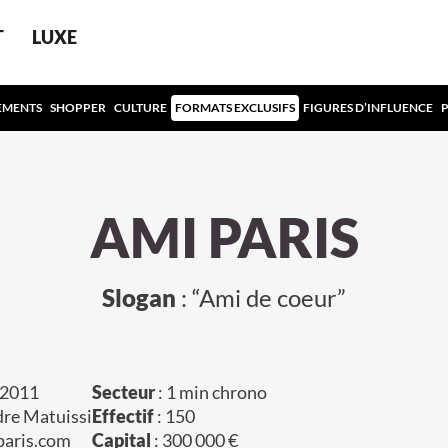
T
LUXE
EMENTS
SHOPPER
CULTURE
FORMATS EXCLUSIFS
FIGURES D’INFLUENCE
AMI PARIS
Slogan
: “Ami de coeur”
 2011
Secteur
: 1 min chrono
dre Matuissi
Effectif
: 150
paris.com
Capital
: 300 000 €