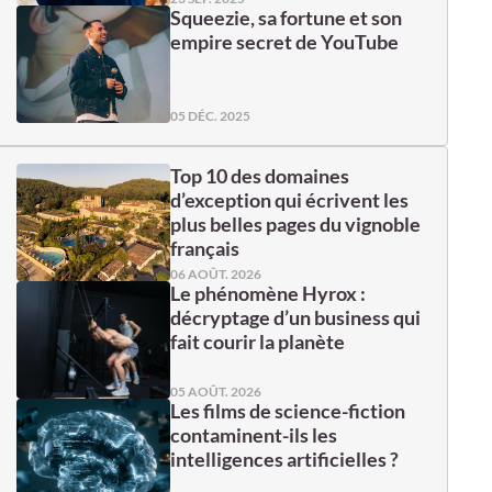
Squeezie, sa fortune et son
empire secret de YouTube
05 DÉC. 2025
Top 10 des domaines
d’exception qui écrivent les
plus belles pages du vignoble
français
06 AOÛT. 2026
Le phénomène Hyrox :
décryptage d’un business qui
fait courir la planète
05 AOÛT. 2026
Les films de science-fiction
contaminent-ils les
intelligences artificielles ?