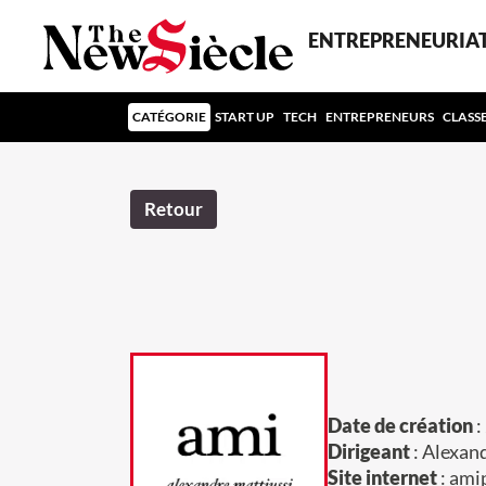
ENTREPRENEURIA
CATÉGORIE
START UP
TECH
ENTREPRENEURS
CLASS
Retour
Date de création
:
Dirigeant
: Alexan
Site internet
: ami