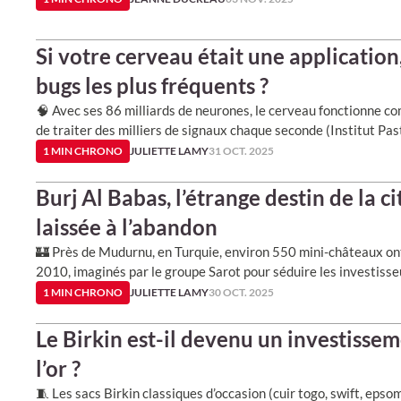
Si votre cerveau était une application,
bugs les plus fréquents ?
🧠 Avec ses 86 milliards de neurones, le cerveau fonctionne 
de traiter des milliers de signaux chaque seconde (Institut Pas
1 MIN CHRONO
JULIETTE LAMY
31 OCT. 2025
Burj Al Babas, l’étrange destin de la c
laissée à l’abandon
🏰 Près de Mudurnu, en Turquie, environ 550 mini-châteaux ont
2010, imaginés par le groupe Sarot pour séduire les investiss
1 MIN CHRONO
JULIETTE LAMY
30 OCT. 2025
Le Birkin est-il devenu un investissem
l’or ?
🧵 Les sacs Birkin classiques d’occasion (cuir togo, swift, epso