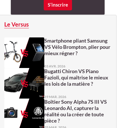
Le Versus
Smartphone pliant Samsung
VS Vélo Brompton, plier pour
mieux régner ?
03 AVR. 2026
Bugatti Chiron VS Piano
Fazioli, qui maîtrise le mieux
les lois de la matière ?
19 MAR. 2026
Boîtier Sony Alpha 7S III VS
Leonardo AI, capturer la
réalité ou la créer de toute
pièce ?
05 MAR. 2026