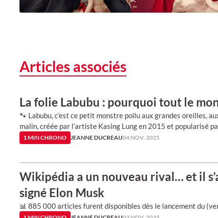
Articles associés
La folie Labubu : pourquoi tout le mo
🐾 Labubu, c’est ce petit monstre poilu aux grandes oreilles, a
malin, créée par l’artiste Kasing Lung en 2015 et popularisé p
1 MIN CHRONO
JEANNE DUCREAU
04 NOV. 2025
Wikipédia a un nouveau rival… et il s
signé Elon Musk
📊 885 000 articles furent disponibles dès le lancement du (ver
1 MIN CHRONO
JEANNE DUCREAU
03 NOV. 2025