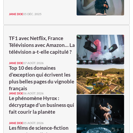
JANE DOE
05 DÉC. 2025
TF1 avec Netflix, France
Télévisions avec Amazon… La
télévision a-t-elle capitulé ?
JANE DOE
07 AOÛT. 2026
Top 10 des domaines
d’exception qui écrivent les
plus belles pages du vignoble
français
JANE DOE
06 AOÛT. 2026
Le phénomène Hyrox :
décryptage d’un business qui
fait courir la planète
JANE DOE
05 AOÛT. 2026
Les films de science-fiction