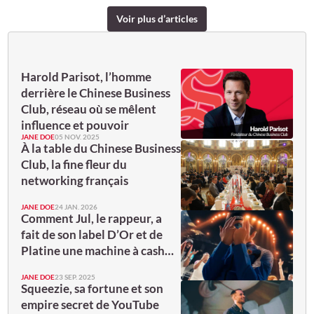
Voir plus d’articles
Harold Parisot, l’homme
derrière le Chinese Business
Club, réseau où se mêlent
influence et pouvoir
JANE DOE
05 NOV. 2025
À la table du Chinese Business
Club, la fine fleur du
networking français
JANE DOE
24 JAN. 2026
Comment Jul, le rappeur, a
fait de son label D’Or et de
Platine une machine à cash…
JANE DOE
23 SEP. 2025
Squeezie, sa fortune et son
empire secret de YouTube