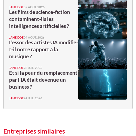
JANE DOE
07 AOÛT. 2026
Les films de science-fiction
contaminent-ils les
intelligences artificielles ?
JANE DOE
04 AOÛT. 2026
L’essor des artistes IA modifie-
t-il notre rapport à la
musique ?
JANE DOE
28 JUIL. 2026
Et si la peur du remplacement
par l’IA était devenue un
business ?
JANE DOE
24 JUIL. 2026
Entreprises similaires