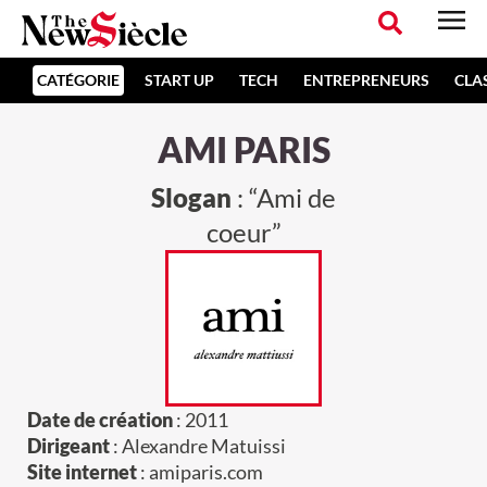
CATÉGORIE
START UP
TECH
ENTREPRENEURS
CLA
AMI PARIS
Slogan
: “Ami de
coeur”
Date de création
: 2011
Dirigeant
: Alexandre Matuissi
Site internet
: amiparis.com