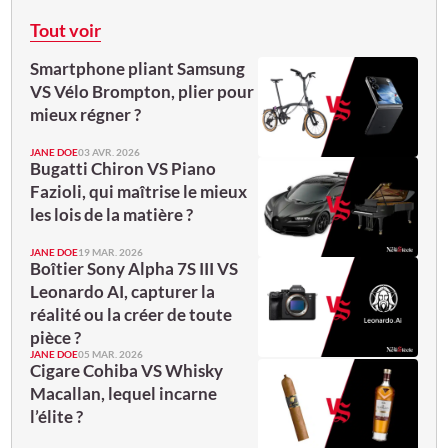
Tout voir
Smartphone pliant Samsung
VS Vélo Brompton, plier pour
mieux régner ?
JANE DOE
03 AVR. 2026
Bugatti Chiron VS Piano
Fazioli, qui maîtrise le mieux
les lois de la matière ?
JANE DOE
19 MAR. 2026
Boîtier Sony Alpha 7S III VS
Leonardo AI, capturer la
réalité ou la créer de toute
pièce ?
JANE DOE
05 MAR. 2026
Cigare Cohiba VS Whisky
Macallan, lequel incarne
l’élite ?