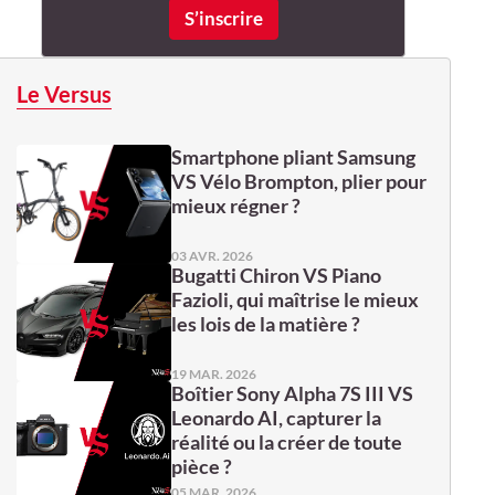
Le Versus
Smartphone pliant Samsung
VS Vélo Brompton, plier pour
mieux régner ?
03 AVR. 2026
Bugatti Chiron VS Piano
Fazioli, qui maîtrise le mieux
les lois de la matière ?
19 MAR. 2026
Boîtier Sony Alpha 7S III VS
Leonardo AI, capturer la
réalité ou la créer de toute
pièce ?
05 MAR. 2026