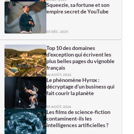
Squeezie, sa fortune et son
empire secret de YouTube
05 DÉC. 2025
Top 10 des domaines
d’exception qui écrivent les
plus belles pages du vignoble
français
06 AOÛT. 2026
Le phénomène Hyrox :
décryptage d’un business qui
fait courir la planète
05 AOÛT. 2026
Les films de science-fiction
contaminent-ils les
intelligences artificielles ?