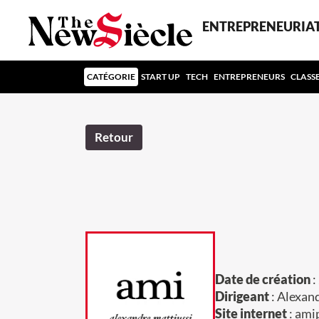
ENTREPRENEURIA
CATÉGORIE
START UP
TECH
ENTREPRENEURS
CLASS
Retour
Date de création
:
Dirigeant
: Alexan
Site internet
: ami