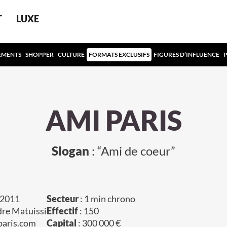
T
LUXE
EMENTS
SHOPPER
CULTURE
FORMATS EXCLUSIFS
FIGURES D’INFLUENCE
AMI PARIS
Slogan
: “Ami de coeur”
 2011
Secteur
: 1 min chrono
dre Matuissi
Effectif
: 150
paris.com
Capital
: 300 000 €