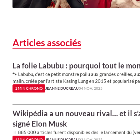
Articles associés
La folie Labubu : pourquoi tout le mo
🐾 Labubu, c’est ce petit monstre poilu aux grandes oreilles, a
malin, créée par l’artiste Kasing Lung en 2015 et popularisé p
1 MIN CHRONO
JEANNE DUCREAU
04 NOV. 2025
Wikipédia a un nouveau rival… et il s
signé Elon Musk
📊 885 000 articles furent disponibles dès le lancement du (ver
1 MIN CHRONO
JEANNE DUCREAU
03 NOV. 2025