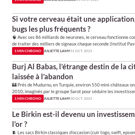
Si votre cerveau était une application,
bugs les plus fréquents ?
🧠 Avec ses 86 milliards de neurones, le cerveau fonctionne 
de traiter des milliers de signaux chaque seconde (Institut Pas
1 MIN CHRONO
JULIETTE LAMY
31 OCT. 2025
Burj Al Babas, l’étrange destin de la c
laissée à l’abandon
🏰 Près de Mudurnu, en Turquie, environ 550 mini-châteaux ont
2010, imaginés par le groupe Sarot pour séduire les investiss
1 MIN CHRONO
JULIETTE LAMY
30 OCT. 2025
Le Birkin est-il devenu un investissem
l’or ?
🧵 Les sacs Birkin classiques d’occasion (cuir togo, swift, epso