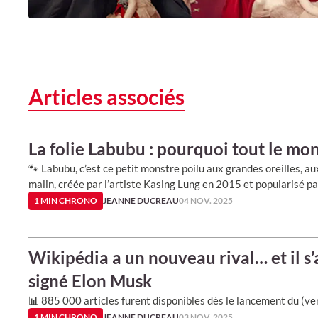
Articles associés
La folie Labubu : pourquoi tout le mo
🐾 Labubu, c’est ce petit monstre poilu aux grandes oreilles, a
malin, créée par l’artiste Kasing Lung en 2015 et popularisé p
1 MIN CHRONO
JEANNE DUCREAU
04 NOV. 2025
Wikipédia a un nouveau rival… et il s
signé Elon Musk
📊 885 000 articles furent disponibles dès le lancement du (ver
1 MIN CHRONO
JEANNE DUCREAU
03 NOV. 2025