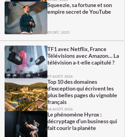
Squeezie, sa fortune et son
empire secret de YouTube
05 DÉC. 2025
TF1 avec Netflix, France
Télévisions avec Amazon… La
télévision a-t-elle capitulé ?
07 AOÛT. 2026
Top 10 des domaines
d’exception qui écrivent les
plus belles pages du vignoble
français
06 AOÛT. 2026
Le phénomène Hyrox :
décryptage d’un business qui
fait courir la planète