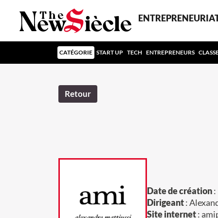
ENTREPRENEURIA
CATÉGORIE
START UP
TECH
ENTREPRENEURS
CLASS
Retour
Date de création
:
Dirigeant
: Alexan
Site internet
: ami