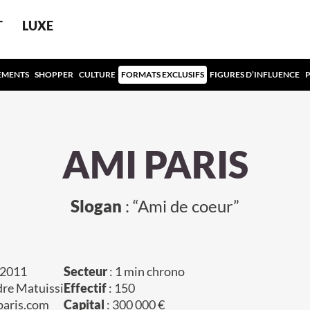
T
LUXE
EMENTS
SHOPPER
CULTURE
FORMATS EXCLUSIFS
FIGURES D’INFLUENCE
AMI PARIS
Slogan
: “Ami de coeur”
 2011
Secteur
: 1 min chrono
dre Matuissi
Effectif
: 150
paris.com
Capital
: 300 000 €