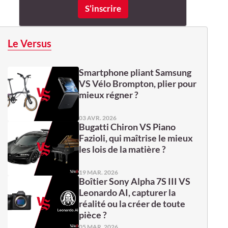
Le Versus
Smartphone pliant Samsung
VS Vélo Brompton, plier pour
mieux régner ?
03 AVR. 2026
Bugatti Chiron VS Piano
Fazioli, qui maîtrise le mieux
les lois de la matière ?
19 MAR. 2026
Boîtier Sony Alpha 7S III VS
Leonardo AI, capturer la
réalité ou la créer de toute
pièce ?
05 MAR. 2026