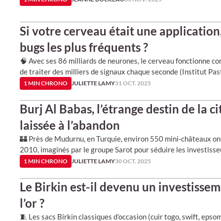
Si votre cerveau était une application,
bugs les plus fréquents ?
🧠 Avec ses 86 milliards de neurones, le cerveau fonctionne 
de traiter des milliers de signaux chaque seconde (Institut Pas
1 MIN CHRONO
JULIETTE LAMY
31 OCT. 2025
Burj Al Babas, l’étrange destin de la c
laissée à l’abandon
🏰 Près de Mudurnu, en Turquie, environ 550 mini-châteaux ont
2010, imaginés par le groupe Sarot pour séduire les investiss
1 MIN CHRONO
JULIETTE LAMY
30 OCT. 2025
Le Birkin est-il devenu un investissem
l’or ?
🧵 Les sacs Birkin classiques d’occasion (cuir togo, swift, epso