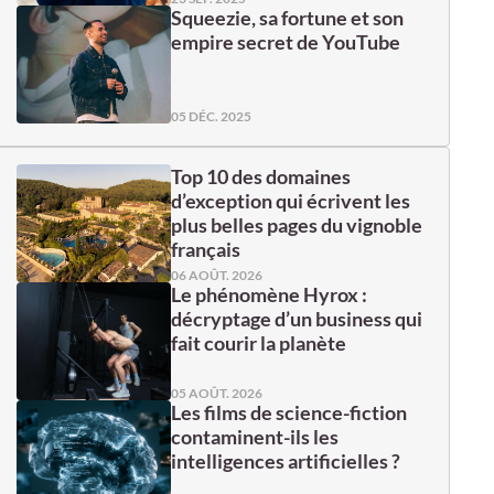
Squeezie, sa fortune et son
empire secret de YouTube
05 DÉC. 2025
Top 10 des domaines
d’exception qui écrivent les
plus belles pages du vignoble
français
06 AOÛT. 2026
Le phénomène Hyrox :
décryptage d’un business qui
fait courir la planète
05 AOÛT. 2026
Les films de science-fiction
contaminent-ils les
intelligences artificielles ?