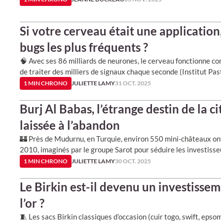
Si votre cerveau était une application,
bugs les plus fréquents ?
🧠 Avec ses 86 milliards de neurones, le cerveau fonctionne 
de traiter des milliers de signaux chaque seconde (Institut Pas
1 MIN CHRONO
JULIETTE LAMY
31 OCT. 2025
Burj Al Babas, l’étrange destin de la c
laissée à l’abandon
🏰 Près de Mudurnu, en Turquie, environ 550 mini-châteaux ont
2010, imaginés par le groupe Sarot pour séduire les investiss
1 MIN CHRONO
JULIETTE LAMY
30 OCT. 2025
Le Birkin est-il devenu un investissem
l’or ?
🧵 Les sacs Birkin classiques d’occasion (cuir togo, swift, epso