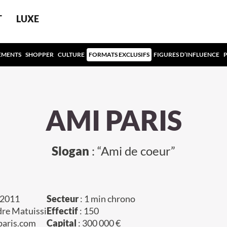
T
LUXE
EMENTS
SHOPPER
CULTURE
FORMATS EXCLUSIFS
FIGURES D’INFLUENCE
AMI PARIS
Slogan
: “Ami de coeur”
 2011
Secteur
: 1 min chrono
dre Matuissi
Effectif
: 150
paris.com
Capital
: 300 000 €