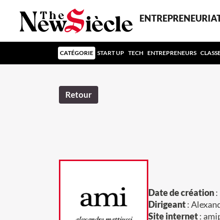
ENTREPRENEURIA
CATÉGORIE
START UP
TECH
ENTREPRENEURS
CLASS
Retour
Date de création
:
Dirigeant
: Alexan
Site internet
: ami