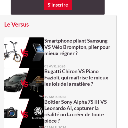
Le Versus
Smartphone pliant Samsung
VS Vélo Brompton, plier pour
mieux régner ?
03 AVR. 2026
Bugatti Chiron VS Piano
Fazioli, qui maîtrise le mieux
les lois de la matière ?
19 MAR. 2026
Boîtier Sony Alpha 7S III VS
Leonardo AI, capturer la
réalité ou la créer de toute
pièce ?
05 MAR. 2026