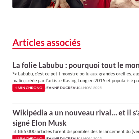
Articles associés
La folie Labubu : pourquoi tout le mo
🐾 Labubu, c’est ce petit monstre poilu aux grandes oreilles, a
malin, créée par l’artiste Kasing Lung en 2015 et popularisé p
1 MIN CHRONO
JEANNE DUCREAU
04 NOV. 2025
Wikipédia a un nouveau rival… et il s
signé Elon Musk
📊 885 000 articles furent disponibles dès le lancement du (ver
1 MIN CHRONO
JEANNE DUCREAU
03 NOV. 2025