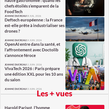
haute gastronomie : quand les
chefs étoilés s’emparent de la
FoodTech
08 JUIL. 2026
JEANNE DUCREAU
Deftech européenne : la France
est-elle prête à industrialiser ses
drones ?
24 JUIN. 2026
JEANNE DUCREAU
OpenAI entre dans la santé, et
l’affrontement avec Doctolib
s’annonce féroce
11 JUIN. 2026
JEANNE DUCREAU
VivaTech 2026 : Paris prépare
une édition XXL pour les 10 ans
du salon
03 JUIN. 2026
JEANNE DUCREAU
Les + vues
Harold Parisot, l’homme