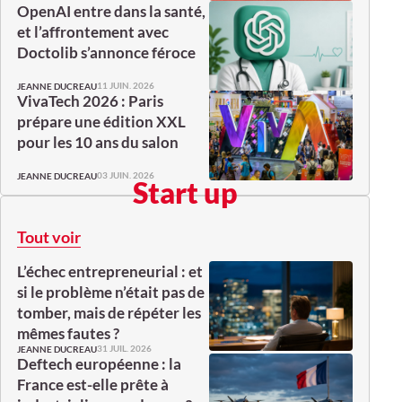
OpenAI entre dans la santé,
et l’affrontement avec
Doctolib s’annonce féroce
11 JUIN. 2026
JEANNE DUCREAU
VivaTech 2026 : Paris
prépare une édition XXL
pour les 10 ans du salon
03 JUIN. 2026
JEANNE DUCREAU
Start up
Tout voir
L’échec entrepreneurial : et
si le problème n’était pas de
tomber, mais de répéter les
mêmes fautes ?
31 JUIL. 2026
JEANNE DUCREAU
Deftech européenne : la
France est-elle prête à