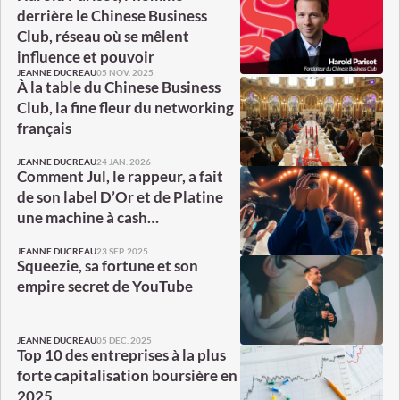
derrière le Chinese Business
Club, réseau où se mêlent
influence et pouvoir
05 NOV. 2025
JEANNE DUCREAU
À la table du Chinese Business
Club, la fine fleur du networking
français
24 JAN. 2026
JEANNE DUCREAU
Comment Jul, le rappeur, a fait
de son label D’Or et de Platine
une machine à cash…
23 SEP. 2025
JEANNE DUCREAU
Squeezie, sa fortune et son
empire secret de YouTube
05 DÉC. 2025
JEANNE DUCREAU
Top 10 des entreprises à la plus
forte capitalisation boursière en
2025