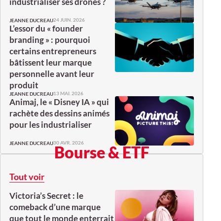
industrialiser ses drones ?
24 JUIN. 2026
JEANNE DUCREAU
L’essor du « founder
branding » : pourquoi
certains entrepreneurs
bâtissent leur marque
personnelle avant leur
produit
13 MAI. 2026
JEANNE DUCREAU
Animaj, le « Disney IA » qui
rachète des dessins animés
pour les industrialiser
30 AVR. 2026
JEANNE DUCREAU
Bourse & ETF
Tout voir
Victoria’s Secret : le
comeback d’une marque
que tout le monde enterrait