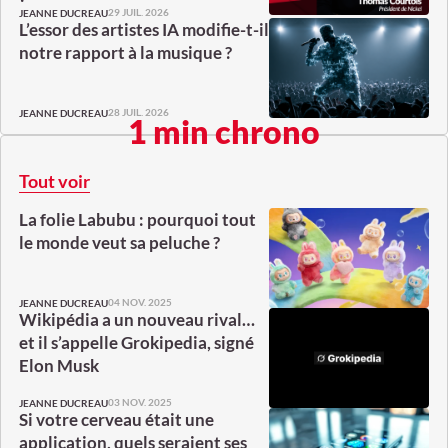
29 JUIL. 2026
JEANNE DUCREAU
L’essor des artistes IA modifie-t-il
notre rapport à la musique ?
28 JUIL. 2026
JEANNE DUCREAU
1 min chrono
Tout voir
La folie Labubu : pourquoi tout
le monde veut sa peluche ?
04 NOV. 2025
JEANNE DUCREAU
Wikipédia a un nouveau rival…
et il s’appelle Grokipedia, signé
Elon Musk
03 NOV. 2025
JEANNE DUCREAU
Si votre cerveau était une
application, quels seraient ses