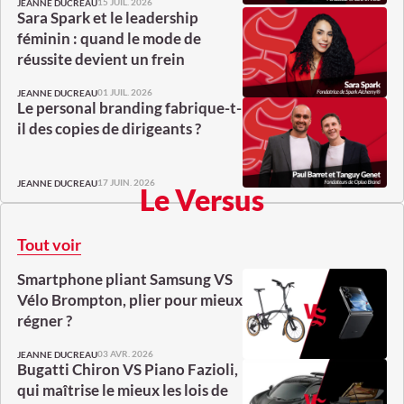
15 JUIL. 2026
JEANNE DUCREAU
Sara Spark et le leadership
féminin : quand le mode de
réussite devient un frein
01 JUIL. 2026
JEANNE DUCREAU
Le personal branding fabrique-t-
il des copies de dirigeants ?
17 JUIN. 2026
JEANNE DUCREAU
Le Versus
Tout voir
Smartphone pliant Samsung VS
Vélo Brompton, plier pour mieux
régner ?
03 AVR. 2026
JEANNE DUCREAU
Bugatti Chiron VS Piano Fazioli,
qui maîtrise le mieux les lois de