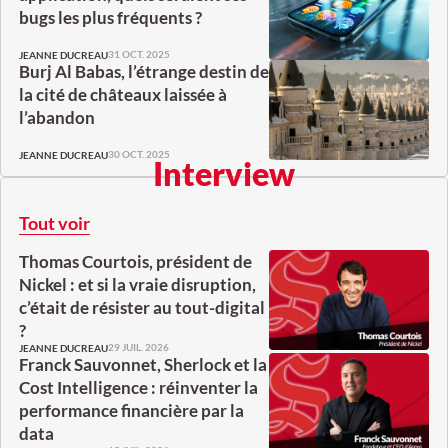
bugs les plus fréquents ?
31 OCT. 2025
JEANNE DUCREAU
Burj Al Babas, l’étrange destin de
la cité de châteaux laissée à
l’abandon
30 OCT. 2025
JEANNE DUCREAU
Interview
Tout voir
Thomas Courtois, président de
Nickel : et si la vraie disruption,
c’était de résister au tout-digital
?
29 JUIL. 2026
JEANNE DUCREAU
Franck Sauvonnet, Sherlock et la
Cost Intelligence : réinventer la
performance financière par la
data