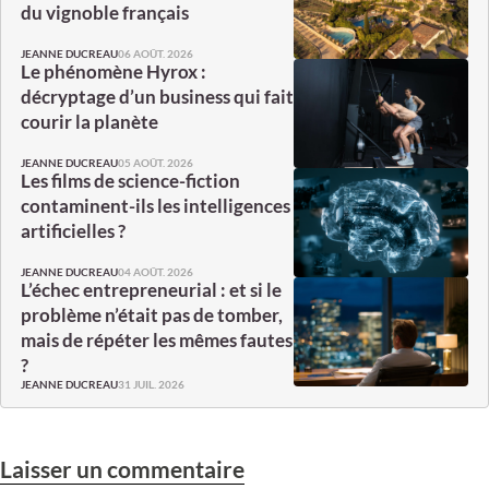
du vignoble français
06 AOÛT. 2026
JEANNE DUCREAU
Le phénomène Hyrox :
décryptage d’un business qui fait
courir la planète
05 AOÛT. 2026
JEANNE DUCREAU
Les films de science-fiction
contaminent-ils les intelligences
artificielles ?
04 AOÛT. 2026
JEANNE DUCREAU
L’échec entrepreneurial : et si le
problème n’était pas de tomber,
mais de répéter les mêmes fautes
?
31 JUIL. 2026
JEANNE DUCREAU
Laisser un commentaire