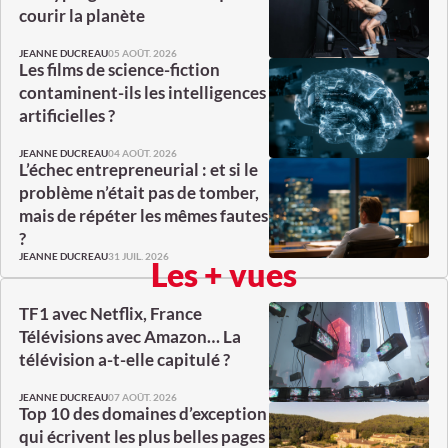
courir la planète
05 AOÛT. 2026
JEANNE DUCREAU
Les films de science-fiction
contaminent-ils les intelligences
artificielles ?
04 AOÛT. 2026
JEANNE DUCREAU
L’échec entrepreneurial : et si le
problème n’était pas de tomber,
mais de répéter les mêmes fautes
?
31 JUIL. 2026
JEANNE DUCREAU
Les + vues
TF1 avec Netflix, France
Télévisions avec Amazon… La
télévision a-t-elle capitulé ?
07 AOÛT. 2026
JEANNE DUCREAU
Top 10 des domaines d’exception
qui écrivent les plus belles pages